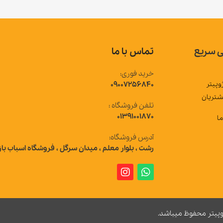
تماس با ما
خرید فوری:
09007256840
تلفن فروشگاه :
01391001870
آدرس فروشگاه:
رشت ، بلوار معلم ، میدان سرگل ، فروشگاه اسباب بازی ژوپیتر
 میباشد.