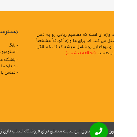
دسترسی سریع
د واژه ای است که مفاهیم زیادی رو به ذهن
 می کند. اما برای ما واژه “کودک” مشخصاً
- بلاگ
تمام آرزوها و رویاهایی رو شامل میشه که تا 100 سالگی
- استودیو ژوپیتر
ان هاست.
(مطالعه بیشتر…)
- باشگاه مشتریان
- درباره ما
- تماس با ما
ق مادی و معنوی این سایت متعلق برای فروشگاه اسباب بازی ژوپیتر محفوظ