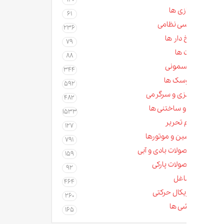
زی ها
61
سی نظامی
236
دار ها
79
 ها
88
مونی
344
سک ها
592
زی و سرگرمی
482
و ساختنی ها
1533
م تحریر
127
ن و موتورها
791
لات بادی و آبی
159
لات پارکی
92
غل
464
کال حرکتی
260
ی ها
165