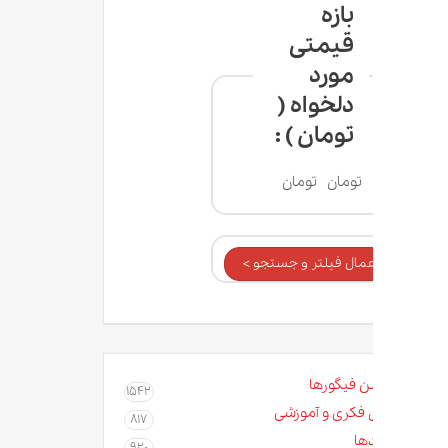
بازه
قیمتی
مورد
دلخواه (
تومان ) :
تومان
تومان
عمال فیلتر و جستجو >
ن فیگورها
1542
 فکری و آموزشی
817
ها
920