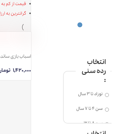
قیمت از کم به زیاد
گرانترین به ارزانترین
اسباب بازی ساندویچ ساز MY HOME
انتخاب
رده سنی
1,420,000
تومان
:
نوزاد تا 3 سال
سن 4 تا 7 سال
سن 8 تا 12
سال