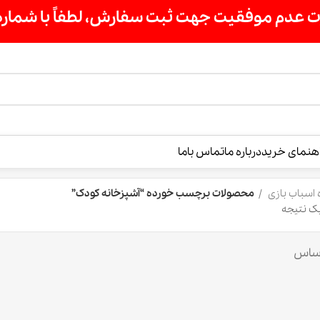
ت سفارش، لطفاً با شماره 09007256840 تماس بگیرید »»
درباره ما
تماس باما
محصولات برچسب خورده “آشپزخانه کودک”