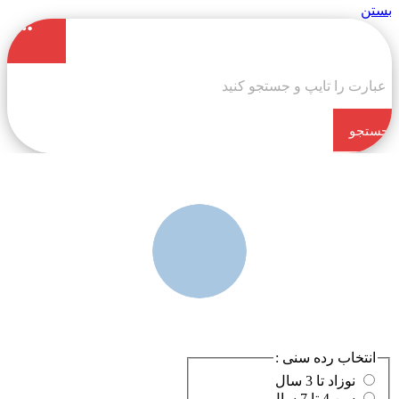
بستن
جستجو
کن
انتخاب رده سنی :
نوزاد تا 3 سال
سن 4 تا 7 سال