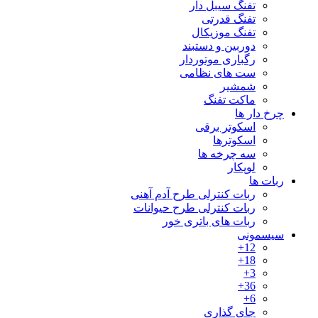
تفنگ سیبل دار
تفنگ قدرتی
تفنگ موزیکال
دوربین و دستبند
رگباری موتوردار
ست های نظامی
شمشیر
ماکت تفنگ
چرخ دار ها
اسکوتر برقی
اسکوترها
سه چرخه ها
لوپکار
ربات ها
ربات کنترلی طرح آدم آهنی
ربات کنترلی طرح حیوانات
ربات های باتری خور
سیسمونی
12+
18+
3+
36+
6+
جای گذاری