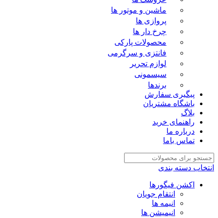
ماشین و موتور ها
پروازی ها
چرخ دار ها
محصولات پارکی
فانتزی و سرگرمی
لوازم تحریر
سیسمونی
برندها
پیگیری سفارش
باشگاه مشتریان
بلاگ
راهنمای خرید
درباره ما
تماس باما
انتخاب دسته بندی
اکشن فیگورها
انتقام جویان
انیمه ها
انیمیشن ها