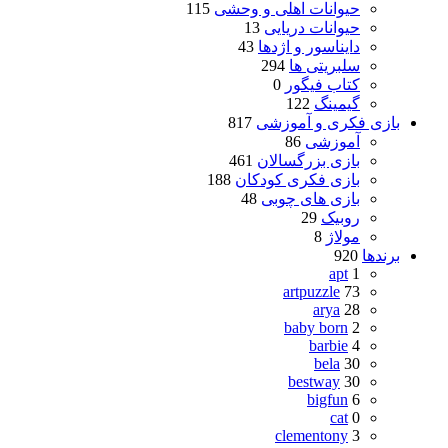
حیوانات اهلی و وحشی
115
حیوانات دریایی
13
دایناسور و اژدها
43
سلبریتی ها
294
کتاب فیگور
0
گیمینگ
122
بازی فکری و آموزشی
817
آموزشی
86
بازی بزرگسالان
461
بازی فکری کودکان
188
بازی های چوبی
48
روبیک
29
مولاژ
8
برندها
920
apt
1
artpuzzle
73
arya
28
baby born
2
barbie
4
bela
30
bestway
30
bigfun
6
cat
0
clementony
3