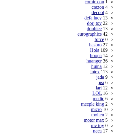
comic con
1
crazon
4
decool
4
defa lucy
13
dorj toy
22
doublee
13
eurographics
42
force
0
hasbro
27
Hola
109
hoopa
14
huanger
36
huina
12
intex
113
jada
9
jisi
6
lari
12
LOL
16
medic
6
meeple king
2
micro
10
molten
2
motor max
5
mv toy
0
neca
17