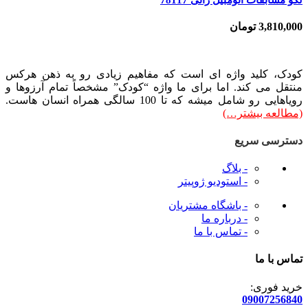
3,810,000
تومان
کودک، کلید واژه ای است که مفاهیم زیادی رو به ذهن هرکس
منتقل می کند. اما برای ما واژه “کودک” مشخصاً تمام آرزوها و
رویاهایی رو شامل میشه که تا 100 سالگی همراه انسان هاست.
(مطالعه بیشتر…)
دسترسی سریع
- بلاگ
- استودیو ژوپیتر
- باشگاه مشتریان
- درباره ما
- تماس با ما
تماس با ما
خرید فوری:
09007256840