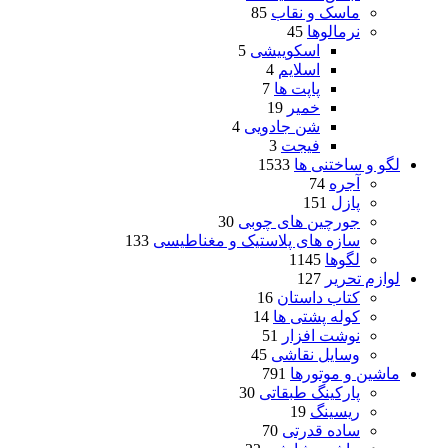
ماسک و نقاب
85
نرمالوها
45
اسکوییشی
5
اسلایم
4
پاپت ها
7
خمیر
19
شن جادویی
4
فیجت
3
لگو و ساختنی ها
1533
آجره
74
پازل
151
جورچین های چوبی
30
سازه های پلاستیک و مغناطیسی
133
لگوها
1145
لوازم تحریر
127
کتاب داستان
16
کوله پشتی ها
14
نوشت افزار
51
وسایل نقاشی
45
ماشین و موتورها
791
پارکینگ طبقاتی
30
ریسینگ
19
ساده قدرتی
70