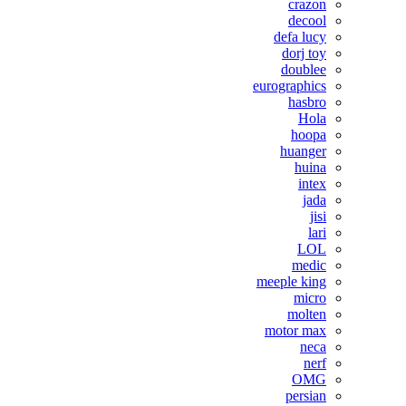
crazon
decool
defa lucy
dorj toy
doublee
eurographics
hasbro
Hola
hoopa
huanger
huina
intex
jada
jisi
lari
LOL
medic
meeple king
micro
molten
motor max
neca
nerf
OMG
persian