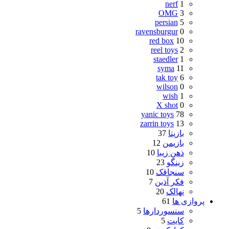
nerf
1
OMG
3
persian
5
ravensburgur
0
red box
10
reel toys
2
staedler
1
syma
11
tak toy
6
wilson
0
wish
1
X shot
0
yanic toys
78
zarrin toys
13
بازیتا
37
بازیمن
12
ذهن زیبا
10
زینگو
23
سنجاقک
10
فکر آذین
7
نهالک
20
پروازی ها
61
سنسوردارها
5
کایت
5