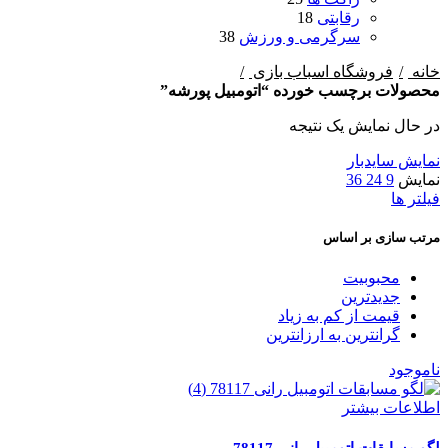
رقابتی
18
سرگرمی و ورزش
38
خانه
فروشگاه اسباب بازی
محصولات برچسب خورده “اتومبیل پورشه”
در حال نمایش یک نتیجه
نمایش سایدبار
نمایش
9
24
36
فیلتر ها
مرتب سازی بر اساس
محبوبیت
جدیدترین
قیمت از کم به زیاد
گرانترین به ارزانترین
ناموجود
اطلاعات بیشتر
لگو مسابقات اتومبیل رانی 78117