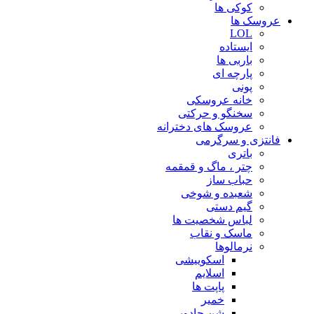
کوکی ها
عروسک ها
LOL
ایستاده
باربی ها
پارچه ای
پونی
خانه عروسکی
سخنگو و حرکتی
عروسک های دخترانه
فانتزی و سرگرمی
باتری
چتر ، ماگ و قمقمه
حباب ساز
شعبده و شوخی
گیم دستی
لباس شخصیت ها
ماسک و نقاب
نرمالوها
اسکوییشی
اسلایم
پاپت ها
خمیر
شن جادویی