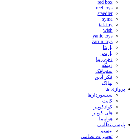
red box
reel toys
staedler
syma
tak toy
wish
yanic toys
zarrin toys
بازیتا
بازیمن
ذهن زیبا
زینگو
سنجاقک
فکر آذین
نهالک
پروازی ها
سنسوردارها
کایت
کوادکوپتر
هلی کوپتر
هواپیما
پلیسی نظامی
بیسیم
تجهیزات نظامی