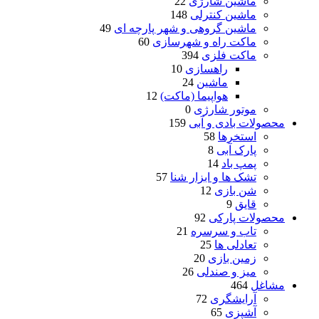
ماشین شارژی
22
ماشین کنترلی
148
ماشین گروهی و شهر پارچه ای
49
ماکت راه و شهرسازی
60
ماکت فلزی
394
راهسازی
10
ماشین
24
هواپیما (ماکت)
12
موتور شارژی
0
محصولات بادی و آبی
159
استخرها
58
پارک آبی
8
پمپ باد
14
تشک ها و ابزار شنا
57
شن بازی
12
قایق
9
محصولات پارکی
92
تاب و سرسره
21
تعادلی ها
25
زمین بازی
20
میز و صندلی
26
مشاغل
464
آرایشگری
72
آشپزی
65