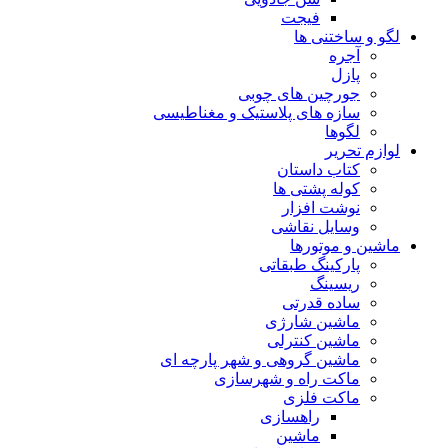
فیجت
لگو و ساختنی ها
آجره
پازل
جورچین های چوبی
سازه های پلاستیک و مغناطیسی
لگوها
لوازم تحریر
کتاب داستان
کوله پشتی ها
نوشت افزار
وسایل نقاشی
ماشین و موتورها
پارکینگ طبقاتی
ریسینگ
ساده قدرتی
ماشین شارژی
ماشین کنترلی
ماشین گروهی و شهر پارچه ای
ماکت راه و شهرسازی
ماکت فلزی
راهسازی
ماشین