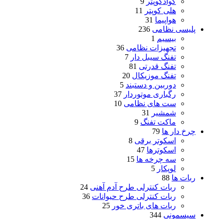
کوادکوپتر
9
هلی کوپتر
11
هواپیما
31
پلیسی نظامی
236
بیسیم
1
تجهیزات نظامی
36
تفنگ سیبل دار
7
تفنگ قدرتی
81
تفنگ موزیکال
20
دوربین و دستبند
5
رگباری موتوردار
37
ست های نظامی
10
شمشیر
31
ماکت تفنگ
9
چرخ دار ها
79
اسکوتر برقی
8
اسکوترها
47
سه چرخه ها
15
لوپکار
5
ربات ها
88
ربات کنترلی طرح آدم آهنی
24
ربات کنترلی طرح حیوانات
36
ربات های باتری خور
25
سیسمونی
344