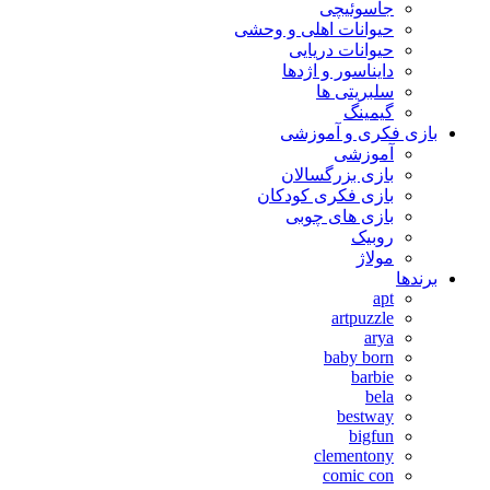
جاسوئیچی
حیوانات اهلی و وحشی
حیوانات دریایی
دایناسور و اژدها
سلبریتی ها
گیمینگ
بازی فکری و آموزشی
آموزشی
بازی بزرگسالان
بازی فکری کودکان
بازی های چوبی
روبیک
مولاژ
برندها
apt
artpuzzle
arya
baby born
barbie
bela
bestway
bigfun
clementony
comic con