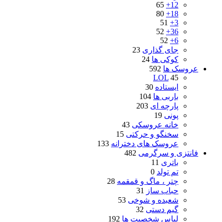
65
12+
80
18+
51
3+
52
36+
52
6+
جای گذاری
23
کوکی ها
24
عروسک ها
592
LOL
45
ایستاده
30
باربی ها
104
پارچه ای
203
پونی
19
خانه عروسکی
43
سخنگو و حرکتی
15
عروسک های دخترانه
133
فانتزی و سرگرمی
482
باتری
11
تم تولد
0
چتر ، ماگ و قمقمه
28
حباب ساز
31
شعبده و شوخی
53
گیم دستی
32
لباس شخصیت ها
192