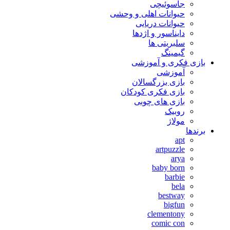
جاسوئیچی
حیوانات اهلی و وحشی
حیوانات دریایی
دایناسور و اژدها
سلبریتی ها
گیمینگ
بازی فکری و آموزشی
آموزشی
بازی بزرگسالان
بازی فکری کودکان
بازی های چوبی
روبیک
مولاژ
برندها
apt
artpuzzle
arya
baby born
barbie
bela
bestway
bigfun
clementony
comic con