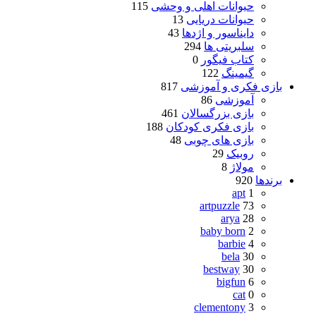
حیوانات اهلی و وحشی
115
حیوانات دریایی
13
دایناسور و اژدها
43
سلبریتی ها
294
کتاب فیگور
0
گیمینگ
122
بازی فکری و آموزشی
817
آموزشی
86
بازی بزرگسالان
461
بازی فکری کودکان
188
بازی های چوبی
48
روبیک
29
مولاژ
8
برندها
920
apt
1
artpuzzle
73
arya
28
baby born
2
barbie
4
bela
30
bestway
30
bigfun
6
cat
0
clementony
3