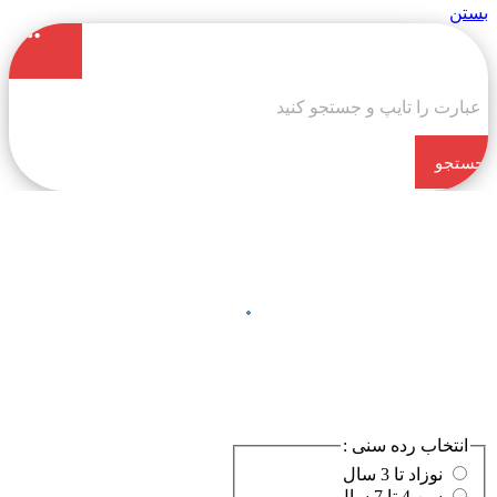
بستن
جستجو
کن
انتخاب رده سنی :
نوزاد تا 3 سال
سن 4 تا 7 سال