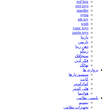
red box
reel toys
staedler
syma
tak toy
wish
yanic toys
zarrin toys
بازیتا
بازیمن
ذهن زیبا
زینگو
سنجاقک
فکر آذین
نهالک
پروازی ها
سنسوردارها
کایت
کوادکوپتر
هلی کوپتر
هواپیما
پلیسی نظامی
بیسیم
تجهیزات نظامی