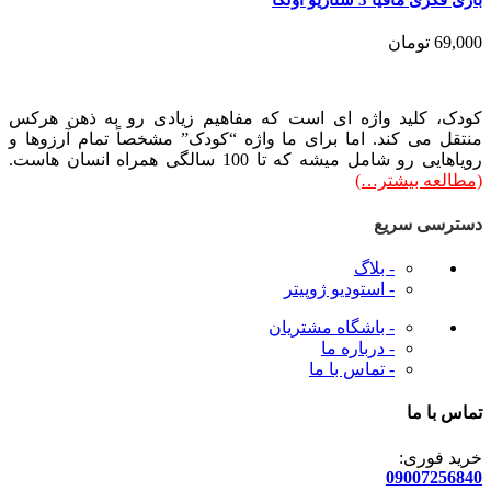
69,000
تومان
کودک، کلید واژه ای است که مفاهیم زیادی رو به ذهن هرکس
منتقل می کند. اما برای ما واژه “کودک” مشخصاً تمام آرزوها و
رویاهایی رو شامل میشه که تا 100 سالگی همراه انسان هاست.
(مطالعه بیشتر…)
دسترسی سریع
- بلاگ
- استودیو ژوپیتر
- باشگاه مشتریان
- درباره ما
- تماس با ما
تماس با ما
خرید فوری:
09007256840