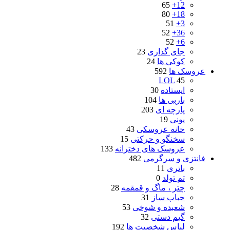
65
12+
80
18+
51
3+
52
36+
52
6+
جای گذاری
23
کوکی ها
24
عروسک ها
592
LOL
45
ایستاده
30
باربی ها
104
پارچه ای
203
پونی
19
خانه عروسکی
43
سخنگو و حرکتی
15
عروسک های دخترانه
133
فانتزی و سرگرمی
482
باتری
11
تم تولد
0
چتر ، ماگ و قمقمه
28
حباب ساز
31
شعبده و شوخی
53
گیم دستی
32
لباس شخصیت ها
192