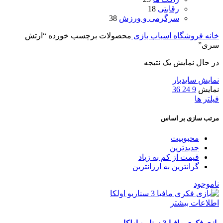
رقابتی
18
سرگرمی و ورزش
38
خانه
فروشگاه اسباب بازی
محصولات برچسب خورده “ارتش
سری”
در حال نمایش یک نتیجه
نمایش سایدبار
نمایش
9
24
36
فیلتر ها
مرتب سازی بر اساس
محبوبیت
جدیدترین
قیمت از کم به زیاد
گرانترین به ارزانترین
ناموجود
اطلاعات بیشتر
بازی فکری مافیا 3 سناریو اولکا