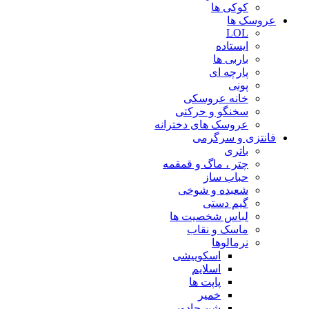
کوکی ها
عروسک ها
LOL
ایستاده
باربی ها
پارچه ای
پونی
خانه عروسکی
سخنگو و حرکتی
عروسک های دخترانه
فانتزی و سرگرمی
باتری
چتر ، ماگ و قمقمه
حباب ساز
شعبده و شوخی
گیم دستی
لباس شخصیت ها
ماسک و نقاب
نرمالوها
اسکوییشی
اسلایم
پاپت ها
خمیر
شن جادویی