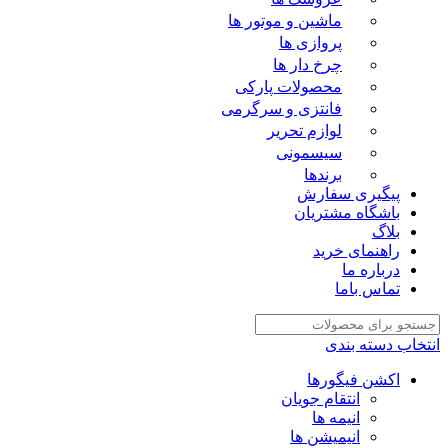
ماشین و موتور ها
پروازی ها
چرخ دار ها
محصولات پارکی
فانتزی و سرگرمی
لوازم تحریر
سیسمونی
برندها
پیگیری سفارش
باشگاه مشتریان
بلاگ
راهنمای خرید
درباره ما
تماس باما
انتخاب دسته بندی
اکشن فیگورها
انتقام جویان
انیمه ها
انیمیشن ها