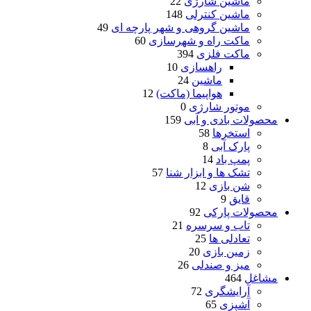
ماشین شارژی
22
ماشین کنترلی
148
ماشین گروهی و شهر پارچه ای
49
ماکت راه و شهرسازی
60
ماکت فلزی
394
راهسازی
10
ماشین
24
هواپیما (ماکت)
12
موتور شارژی
0
محصولات بادی و آبی
159
استخرها
58
پارک آبی
8
پمپ باد
14
تشک ها و ابزار شنا
57
شن بازی
12
قایق
9
محصولات پارکی
92
تاب و سرسره
21
تعادلی ها
25
زمین بازی
20
میز و صندلی
26
مشاغل
464
آرایشگری
72
آشپزی
65