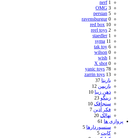
nerf
1
OMG
3
persian
5
ravensburgur
0
red box
10
reel toys
2
staedler
1
syma
11
tak toy
6
wilson
0
wish
1
X shot
0
yanic toys
78
zarrin toys
13
بازیتا
37
بازیمن
12
ذهن زیبا
10
زینگو
23
سنجاقک
10
فکر آذین
7
نهالک
20
پروازی ها
61
سنسوردارها
5
کایت
5