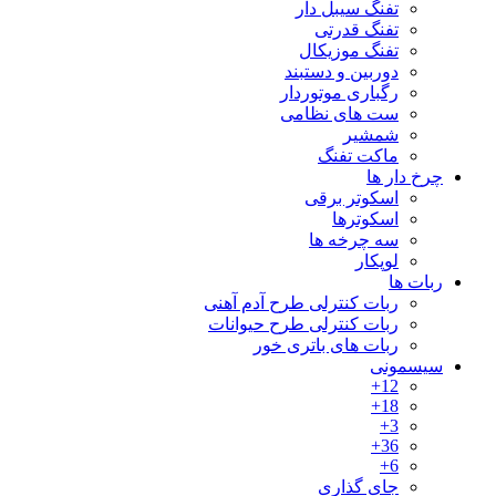
تفنگ سیبل دار
تفنگ قدرتی
تفنگ موزیکال
دوربین و دستبند
رگباری موتوردار
ست های نظامی
شمشیر
ماکت تفنگ
چرخ دار ها
اسکوتر برقی
اسکوترها
سه چرخه ها
لوپکار
ربات ها
ربات کنترلی طرح آدم آهنی
ربات کنترلی طرح حیوانات
ربات های باتری خور
سیسمونی
12+
18+
3+
36+
6+
جای گذاری