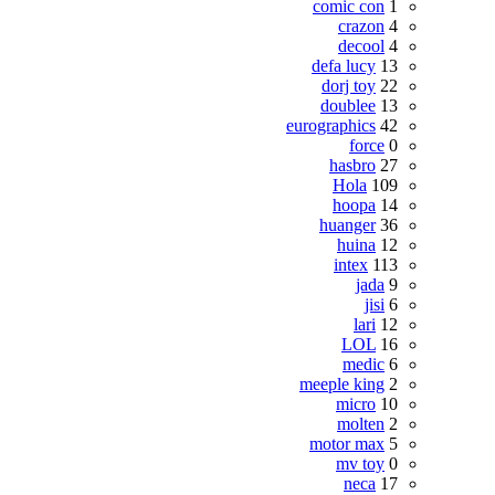
comic con
1
crazon
4
decool
4
defa lucy
13
dorj toy
22
doublee
13
eurographics
42
force
0
hasbro
27
Hola
109
hoopa
14
huanger
36
huina
12
intex
113
jada
9
jisi
6
lari
12
LOL
16
medic
6
meeple king
2
micro
10
molten
2
motor max
5
mv toy
0
neca
17