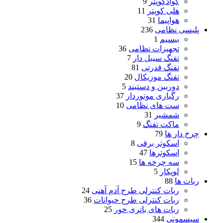
کوادکوپتر
9
هلی کوپتر
11
هواپیما
31
پلیسی نظامی
236
بیسیم
1
تجهیزات نظامی
36
تفنگ سیبل دار
7
تفنگ قدرتی
81
تفنگ موزیکال
20
دوربین و دستبند
5
رگباری موتوردار
37
ست های نظامی
10
شمشیر
31
ماکت تفنگ
9
چرخ دار ها
79
اسکوتر برقی
8
اسکوترها
47
سه چرخه ها
15
لوپکار
5
ربات ها
88
ربات کنترلی طرح آدم آهنی
24
ربات کنترلی طرح حیوانات
36
ربات های باتری خور
25
سیسمونی
344