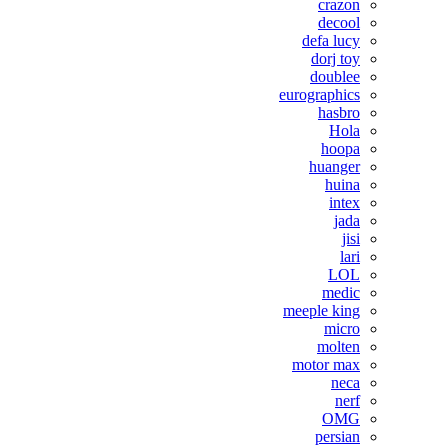
crazon
decool
defa lucy
dorj toy
doublee
eurographics
hasbro
Hola
hoopa
huanger
huina
intex
jada
jisi
lari
LOL
medic
meeple king
micro
molten
motor max
neca
nerf
OMG
persian