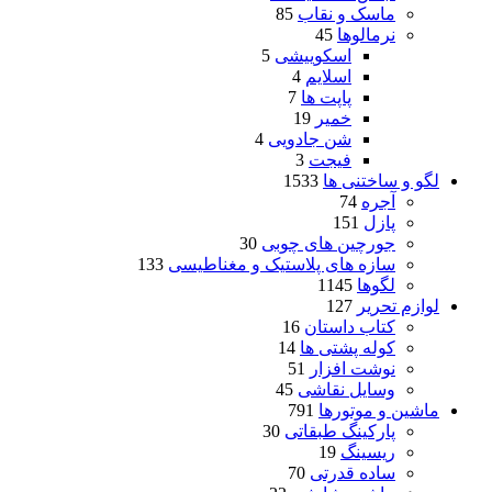
ماسک و نقاب
85
نرمالوها
45
اسکوییشی
5
اسلایم
4
پاپت ها
7
خمیر
19
شن جادویی
4
فیجت
3
لگو و ساختنی ها
1533
آجره
74
پازل
151
جورچین های چوبی
30
سازه های پلاستیک و مغناطیسی
133
لگوها
1145
لوازم تحریر
127
کتاب داستان
16
کوله پشتی ها
14
نوشت افزار
51
وسایل نقاشی
45
ماشین و موتورها
791
پارکینگ طبقاتی
30
ریسینگ
19
ساده قدرتی
70