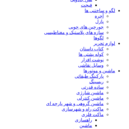
فیجت
لگو و ساختنی ها
آجره
پازل
جورچین های چوبی
سازه های پلاستیک و مغناطیسی
لگوها
لوازم تحریر
کتاب داستان
کوله پشتی ها
نوشت افزار
وسایل نقاشی
ماشین و موتورها
پارکینگ طبقاتی
ریسینگ
ساده قدرتی
ماشین شارژی
ماشین کنترلی
ماشین گروهی و شهر پارچه ای
ماکت راه و شهرسازی
ماکت فلزی
راهسازی
ماشین