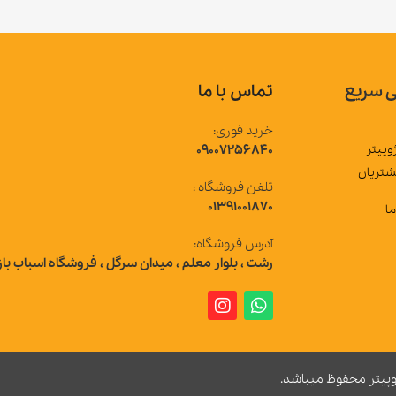
 سریع
تماس با ما
خرید فوری:
وپیتر
09007256840
شتریان
تلفن فروشگاه :
01391001870
ما
آدرس فروشگاه:
رشت ، بلوار معلم ، میدان سرگل ، فروشگاه اسباب باز
وپیتر محفوظ میباشد.