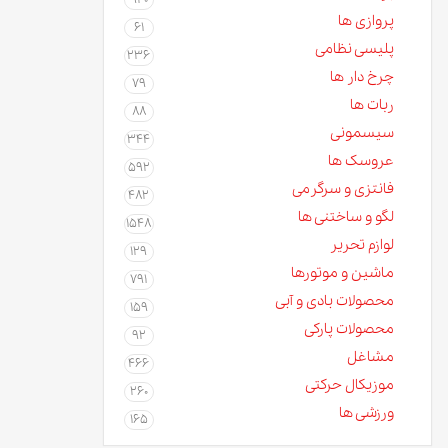
پروازی ها
61
پلیسی نظامی
236
چرخ دار ها
79
ربات ها
88
سیسمونی
344
عروسک ها
592
فانتزی و سرگرمی
482
لگو و ساختنی ها
1548
لوازم تحریر
129
ماشین و موتورها
791
محصولات بادی و آبی
159
محصولات پارکی
92
مشاغل
466
موزیکال حرکتی
260
ورزشی ها
165