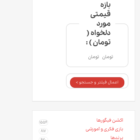
بازه
قیمتی
مورد
دلخواه (
تومان ) :
تومان
تومان
اعمال فیلتر و جستجو >
اکشن فیگورها
1554
بازی فکری و آموزشی
817
برندها
920