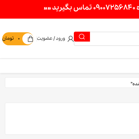
»
ورود / عضویت
0
تومان
ده”