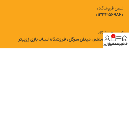
تلفن فروشگاه :
01333569840
آدرس فروشگاه:
0
رشت ، بلوار معلم ، میدان سرگل ، فروشگاه اسباب بازی ژوپیتر
خانه
فهرست
محصول
حساب کاربری من
تاییدیه و مجوزها