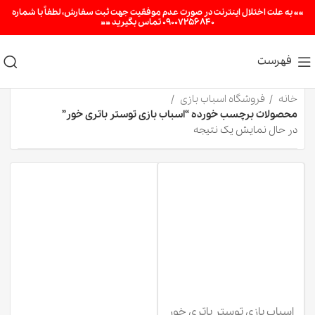
«« به علت اختلال اینترنت در صورت عدم موفقیت جهت ثبت سفارش، لطفاً با شماره
09007256840 تماس بگیرید »»
فهرست
خانه
فروشگاه اسباب بازی
محصولات برچسب خورده “اسباب بازی توستر باتری خور”
در حال نمایش یک نتیجه
اسباب بازی توستر باتری خور