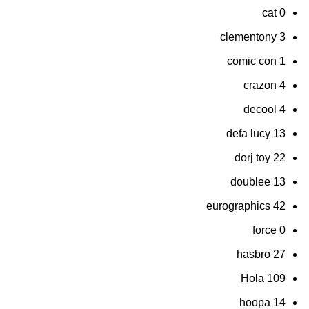
cat
0
clementony
3
comic con
1
crazon
4
decool
4
defa lucy
13
dorj toy
22
doublee
13
eurographics
42
force
0
hasbro
27
Hola
109
hoopa
14