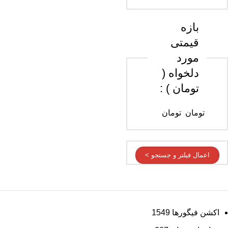
بازه
قیمتی
مورد
دلخواه (
تومان ) :
تومان
تومان
اعمال فیلتر و جستجو >
اکشن فیگورها
1549