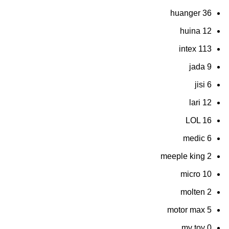
huanger
36
huina
12
intex
113
jada
9
jisi
6
lari
12
LOL
16
medic
6
meeple king
2
micro
10
molten
2
motor max
5
mv toy
0