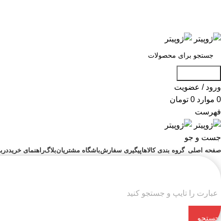
«« به علت اختلال اینترنت در صورت عدم موف
«« به علت اختلال اینترنت در ص
جست و جو
ورود / عضویت
0
موارد
0
تومان
فهرست
جست و جو
صفحه اصلی
گروه بندی کالاها
پیگیری سفارش
باشگاه مشتریان
بلاگ
راهنمای خرید
دربا
جستجو