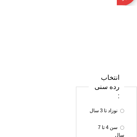
کن
انتخاب
رده سنی
:
نوزاد تا 3 سال
سن 4 تا 7
سال