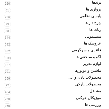
برندها
920
پروازی ها
61
پلیسی نظامی
236
چرخ دار ها
79
ربات ها
88
سیسمونی
344
عروسک ها
592
فانتزی و سرگرمی
482
لگو و ساختنی ها
1533
لوازم تحریر
127
ماشین و موتورها
791
محصولات بادی و آبی
159
محصولات پارکی
92
مشاغل
464
موزیکال حرکتی
260
ورزشی ها
165