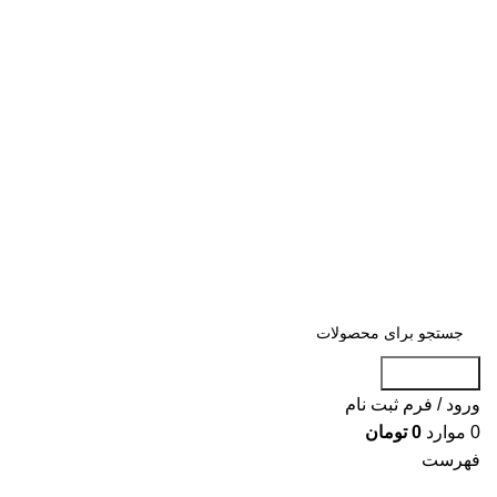
«« به علت اختلال اینترنت در صورت عدم
موفقیت جهت ثبت سفارش، لطفاً با شماره
09007256840 تماس بگیرید »»
«« به علت اختلال اینترنت در صورت عدم موفقیت جهت ثبت
سفارش، لطفاً با شماره 09007256840 تماس بگیرید »»
جست و جو
ورود / فرم ثبت نام
0
موارد
0
تومان
فهرست