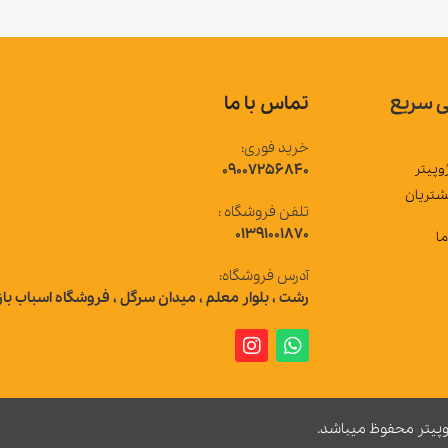
تماس با ما
خرید فوری:
09007256840
تلفن فروشگاه :
01391001870
آدرس فروشگاه:
رشت ، بلوار معلم ، میدان سرگل ، فروشگاه اسباب بازی ژوپیتر
 میباشد.