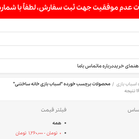
ت سفارش، لطفاً با شماره 09007256840 تماس بگیرید »»
درباره ما
تماس باما
محصولات برچسب خورده “اسباب بازی خانه ساختنی”
فیلتر قیمت
همه
0
تومان
-
1,260,000
تومان