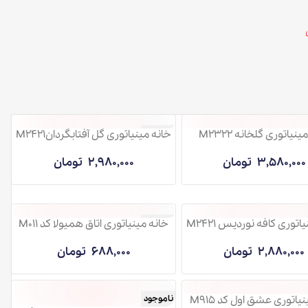
 M2322
خانه مینیاتوری گل آفتابگردانM2421
ناموجود
تومان
2,980,000
تومان
ردیس M2421
خانه مینیاتوری اتاق همیولا کد M011
ناموجود
تومان
688,000
تومان
ول کد M915
ناموجود