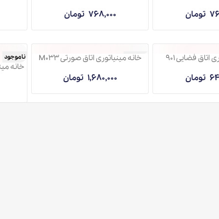
768,000
تومان
1,980,000
90
خانه مینیاتوری اتاق صورتی M033
ناموجود
ناموجود
خانه مینیاتوری ایس
S2201
1,680,000
تومان
688,000