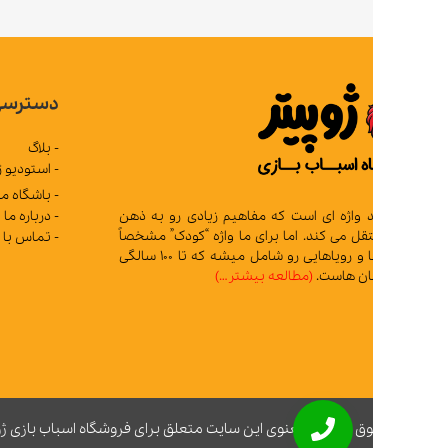
دسترسی سریع
- بلاگ
- استودیو ژوپیتر
- باشگاه مشتریان
- درباره ما
د واژه ای است که مفاهیم زیادی رو به ذهن
 می کند. اما برای ما واژه “کودک” مشخصاً
- تماس با ما
تمام آرزوها و رویاهایی رو شامل میشه که تا 100 سالگی
ان هاست.
(مطالعه بیشتر…)
ق مادی و معنوی این سایت متعلق برای فروشگاه اسباب بازی ژوپیتر محفوظ