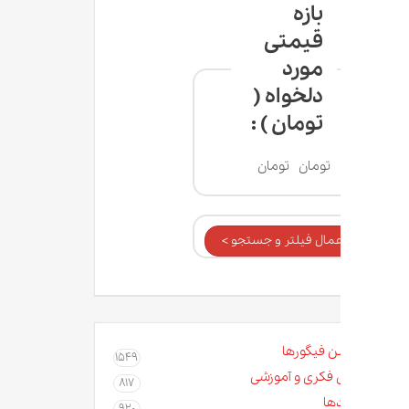
بازه
قیمتی
مورد
دلخواه (
تومان ) :
تومان
تومان
عمال فیلتر و جستجو >
ن فیگورها
1549
 فکری و آموزشی
817
ها
920