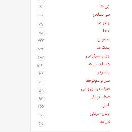
زی ها
61
سی نظامی
236
دار ها
79
 ها
88
مونی
344
سک ها
592
زی و سرگرمی
482
و ساختنی ها
1542
م تحریر
128
ن و موتورها
791
لات بادی و آبی
159
لات پارکی
92
غل
466
کال حرکتی
260
ی ها
165