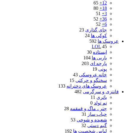
65
12+
80
18+
51
3+
52
36+
52
6+
جای گذاری
23
کوکی ها
24
عروسک ها
592
LOL
45
ایستاده
30
باربی ها
104
پارچه ای
203
پونی
19
خانه عروسکی
43
سخنگو و حرکتی
15
عروسک های دخترانه
133
فانتزی و سرگرمی
482
باتری
11
تم تولد
0
چتر ، ماگ و قمقمه
28
حباب ساز
31
شعبده و شوخی
53
گیم دستی
32
لباس شخصیت ها
192