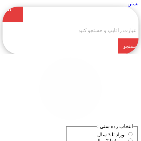
بستن
جستجو
کن
انتخاب رده سنی :
نوزاد تا 3 سال
سن 4 تا 7 سال