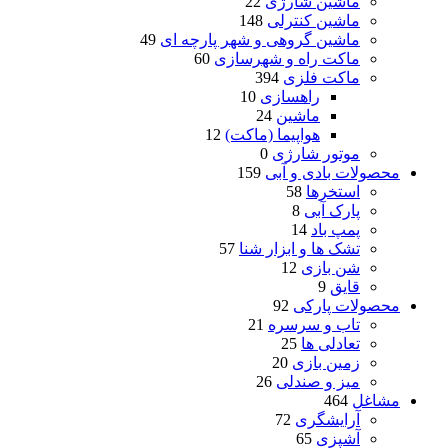
ماشین شارژی
22
ماشین کنترلی
148
ماشین گروهی و شهر پارچه ای
49
ماکت راه و شهرسازی
60
ماکت فلزی
394
راهسازی
10
ماشین
24
هواپیما (ماکت)
12
موتور شارژی
0
محصولات بادی و آبی
159
استخرها
58
پارک آبی
8
پمپ باد
14
تشک ها و ابزار شنا
57
شن بازی
12
قایق
9
محصولات پارکی
92
تاب و سرسره
21
تعادلی ها
25
زمین بازی
20
میز و صندلی
26
مشاغل
464
آرایشگری
72
آشپزی
65