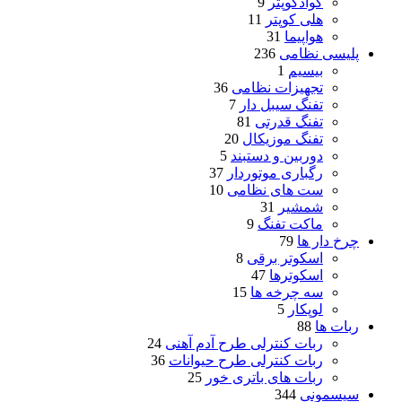
کوادکوپتر
9
هلی کوپتر
11
هواپیما
31
پلیسی نظامی
236
بیسیم
1
تجهیزات نظامی
36
تفنگ سیبل دار
7
تفنگ قدرتی
81
تفنگ موزیکال
20
دوربین و دستبند
5
رگباری موتوردار
37
ست های نظامی
10
شمشیر
31
ماکت تفنگ
9
چرخ دار ها
79
اسکوتر برقی
8
اسکوترها
47
سه چرخه ها
15
لوپکار
5
ربات ها
88
ربات کنترلی طرح آدم آهنی
24
ربات کنترلی طرح حیوانات
36
ربات های باتری خور
25
سیسمونی
344