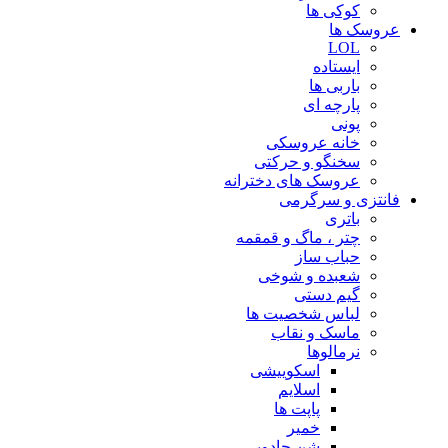
کوکی ها
عروسک ها
LOL
ایستاده
باربی ها
پارچه ای
پونی
خانه عروسکی
سخنگو و حرکتی
عروسک های دخترانه
فانتزی و سرگرمی
باتری
چتر ، ماگ و قمقمه
حباب ساز
شعبده و شوخی
گیم دستی
لباس شخصیت ها
ماسک و نقاب
نرمالوها
اسکوییشی
اسلایم
پاپت ها
خمیر
شن جادویی