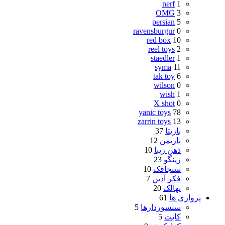
nerf
1
OMG
3
persian
5
ravensburgur
0
red box
10
reel toys
2
staedler
1
syma
11
tak toy
6
wilson
0
wish
1
X shot
0
yanic toys
78
zarrin toys
13
بازیتا
37
بازیمن
12
ذهن زیبا
10
زینگو
23
سنجاقک
10
فکر آذین
7
نهالک
20
پروازی ها
61
سنسوردارها
5
کایت
5