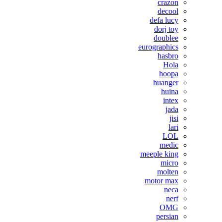
crazon
decool
defa lucy
dorj toy
doublee
eurographics
hasbro
Hola
hoopa
huanger
huina
intex
jada
jisi
lari
LOL
medic
meeple king
micro
molten
motor max
neca
nerf
OMG
persian