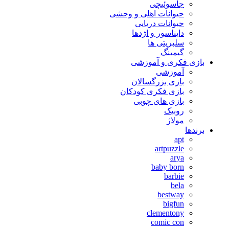
جاسوئیچی
حیوانات اهلی و وحشی
حیوانات دریایی
دایناسور و اژدها
سلبریتی ها
گیمینگ
بازی فکری و آموزشی
آموزشی
بازی بزرگسالان
بازی فکری کودکان
بازی های چوبی
روبیک
مولاژ
برندها
apt
artpuzzle
arya
baby born
barbie
bela
bestway
bigfun
clementony
comic con