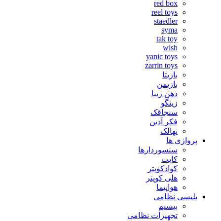
red box
reel toys
staedler
syma
tak toy
wish
yanic toys
zarrin toys
بازیتا
بازیمن
ذهن زیبا
زینگو
سنجاقک
فکر آذین
نهالک
پروازی ها
سنسوردارها
کایت
کوادکوپتر
هلی کوپتر
هواپیما
پلیسی نظامی
بیسیم
تجهیزات نظامی