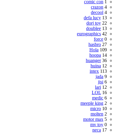
comic con
1
crazon
4
decool
4
defa lucy
13
dorj toy
22
doublee
13
eurographics
42
force
0
hasbro
27
Hola
109
hoopa
14
huanger
36
huina
12
intex
113
jada
9
jisi
6
lari
12
LOL
16
medic
6
meeple king
2
micro
10
molten
2
motor max
5
mv toy
0
neca
17