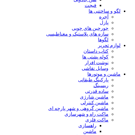
فیجت
لگو و ساختنی ها
آجره
پازل
جورچین های چوبی
سازه های پلاستیک و مغناطیسی
لگوها
لوازم تحریر
کتاب داستان
کوله پشتی ها
نوشت افزار
وسایل نقاشی
ماشین و موتورها
پارکینگ طبقاتی
ریسینگ
ساده قدرتی
ماشین شارژی
ماشین کنترلی
ماشین گروهی و شهر پارچه ای
ماکت راه و شهرسازی
ماکت فلزی
راهسازی
ماشین