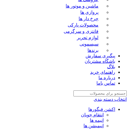
ماشین و موتور ها
پروازی ها
چرخ دار ها
محصولات پارکی
فانتزی و سرگرمی
لوازم تحریر
سیسمونی
برندها
پیگیری سفارش
باشگاه مشتریان
بلاگ
راهنمای خرید
درباره ما
تماس باما
انتخاب دسته بندی
اکشن فیگورها
انتقام جویان
انیمه ها
انیمیشن ها