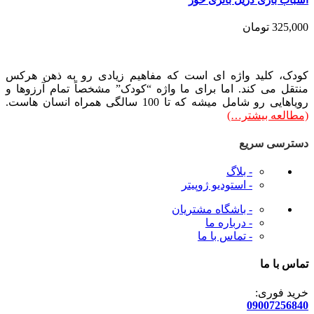
325,000
تومان
کودک، کلید واژه ای است که مفاهیم زیادی رو به ذهن هرکس
منتقل می کند. اما برای ما واژه “کودک” مشخصاً تمام آرزوها و
رویاهایی رو شامل میشه که تا 100 سالگی همراه انسان هاست.
(مطالعه بیشتر…)
دسترسی سریع
- بلاگ
- استودیو ژوپیتر
- باشگاه مشتریان
- درباره ما
- تماس با ما
تماس با ما
خرید فوری:
09007256840