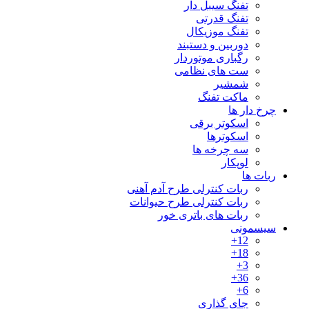
تفنگ سیبل دار
تفنگ قدرتی
تفنگ موزیکال
دوربین و دستبند
رگباری موتوردار
ست های نظامی
شمشیر
ماکت تفنگ
چرخ دار ها
اسکوتر برقی
اسکوترها
سه چرخه ها
لوپکار
ربات ها
ربات کنترلی طرح آدم آهنی
ربات کنترلی طرح حیوانات
ربات های باتری خور
سیسمونی
12+
18+
3+
36+
6+
جای گذاری