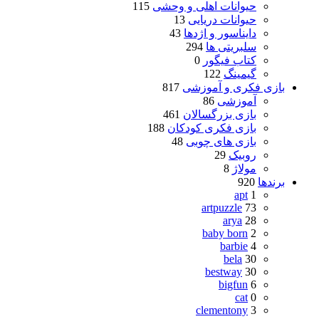
حیوانات اهلی و وحشی
115
حیوانات دریایی
13
دایناسور و اژدها
43
سلبریتی ها
294
کتاب فیگور
0
گیمینگ
122
بازی فکری و آموزشی
817
آموزشی
86
بازی بزرگسالان
461
بازی فکری کودکان
188
بازی های چوبی
48
روبیک
29
مولاژ
8
برندها
920
apt
1
artpuzzle
73
arya
28
baby born
2
barbie
4
bela
30
bestway
30
bigfun
6
cat
0
clementony
3