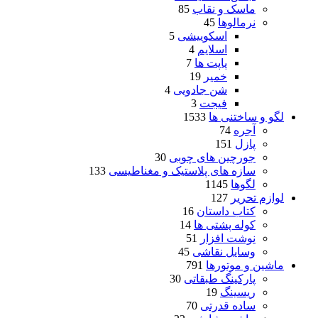
ماسک و نقاب
85
نرمالوها
45
اسکوییشی
5
اسلایم
4
پاپت ها
7
خمیر
19
شن جادویی
4
فیجت
3
لگو و ساختنی ها
1533
آجره
74
پازل
151
جورچین های چوبی
30
سازه های پلاستیک و مغناطیسی
133
لگوها
1145
لوازم تحریر
127
کتاب داستان
16
کوله پشتی ها
14
نوشت افزار
51
وسایل نقاشی
45
ماشین و موتورها
791
پارکینگ طبقاتی
30
ریسینگ
19
ساده قدرتی
70