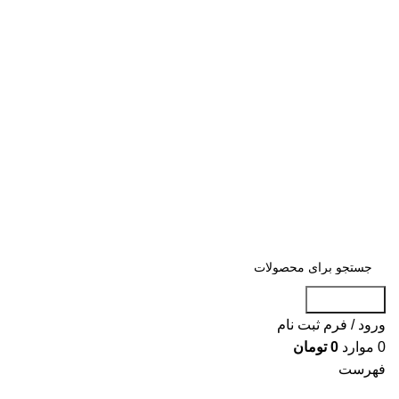
«« به علت اختلال اینترنت در صورت عدم
موفقیت جهت ثبت سفارش، لطفاً با شماره
09007256840 تماس بگیرید »»
«« به علت اختلال اینترنت در صورت عدم موفقیت جهت ثبت
سفارش، لطفاً با شماره 09007256840 تماس بگیرید »»
جست و جو
ورود / فرم ثبت نام
0
موارد
0
تومان
فهرست