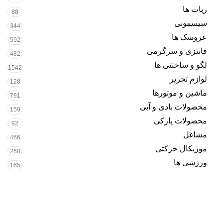
ربات ها
88
سیسمونی
344
عروسک ها
592
فانتزی و سرگرمی
482
لگو و ساختنی ها
1542
لوازم تحریر
128
ماشین و موتورها
791
محصولات بادی و آبی
159
محصولات پارکی
92
مشاغل
466
موزیکال حرکتی
260
ورزشی ها
165