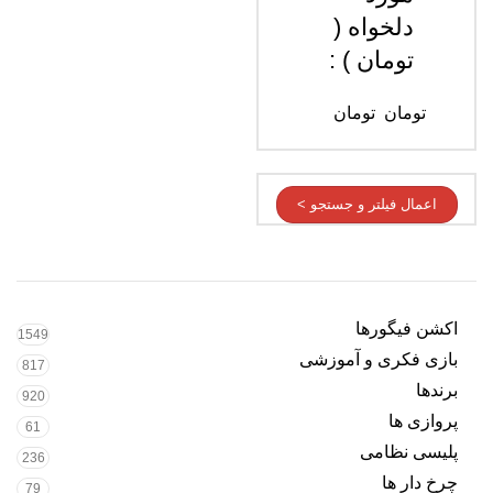
دلخواه (
تومان ) :
تومان
تومان
اعمال فیلتر و جستجو >
اکشن فیگورها
1549
بازی فکری و آموزشی
817
برندها
920
پروازی ها
61
پلیسی نظامی
236
چرخ دار ها
79