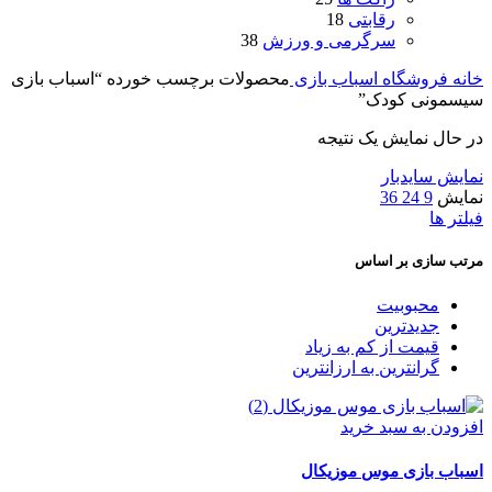
رقابتی
18
سرگرمی و ورزش
38
خانه
فروشگاه اسباب بازی
محصولات برچسب خورده “اسباب بازی
سیسمونی کودک”
در حال نمایش یک نتیجه
نمایش سایدبار
نمایش
9
24
36
فیلتر ها
مرتب سازی بر اساس
محبوبیت
جدیدترین
قیمت از کم به زیاد
گرانترین به ارزانترین
افزودن به سبد خرید
اسباب بازی موس موزیکال