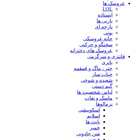
عروسک ها
LOL
ایستاده
باربی ها
پارچه ای
پونی
خانه عروسکی
سخنگو و حرکتی
عروسک های دخترانه
فانتزی و سرگرمی
باتری
چتر ، ماگ و قمقمه
حباب ساز
شعبده و شوخی
گیم دستی
لباس شخصیت ها
ماسک و نقاب
نرمالوها
اسکوییشی
اسلایم
پاپت ها
خمیر
شن جادویی
فیجت