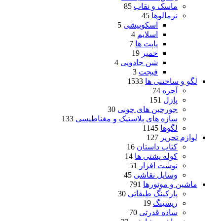
ماسک و نقاب
85
نرمالوها
45
اسکوییشی
5
اسلایم
4
پاپت ها
7
خمیر
19
شن جادویی
4
فیجت
3
لگو و ساختنی ها
1533
آجره
74
پازل
151
جورچین های چوبی
30
سازه های پلاستیک و مغناطیسی
133
لگوها
1145
لوازم تحریر
127
کتاب داستان
16
کوله پشتی ها
14
نوشت افزار
51
وسایل نقاشی
45
ماشین و موتورها
791
پارکینگ طبقاتی
30
ریسینگ
19
ساده قدرتی
70