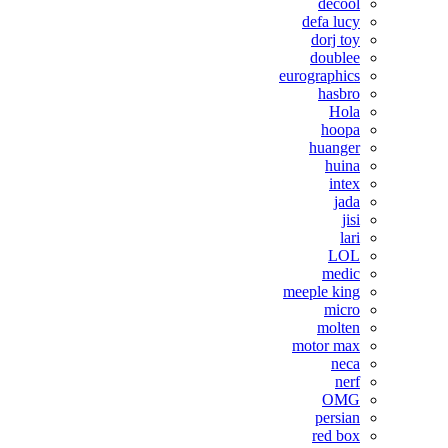
decool
defa lucy
dorj toy
doublee
eurographics
hasbro
Hola
hoopa
huanger
huina
intex
jada
jisi
lari
LOL
medic
meeple king
micro
molten
motor max
neca
nerf
OMG
persian
red box