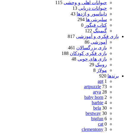
حیوانات اهلی و وحشی
115
حیوانات دریایی
13
دایناسور و اژدها
43
سلبریتی ها
294
کتاب فیگور
0
گیمینگ
122
بازی فکری و آموزشی
817
آموزشی
86
بازی بزرگسالان
461
بازی فکری کودکان
188
بازی های چوبی
48
روبیک
29
مولاژ
8
برندها
920
apt
1
artpuzzle
73
arya
28
baby born
2
barbie
4
bela
30
bestway
30
bigfun
6
cat
0
clementony
3