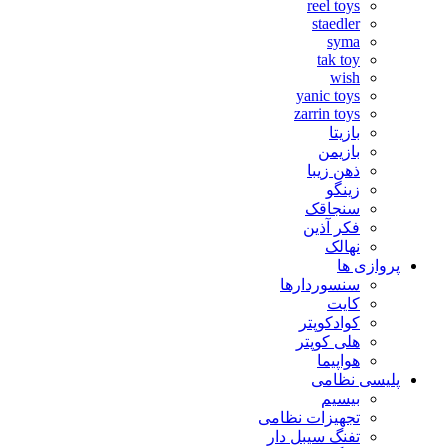
reel toys
staedler
syma
tak toy
wish
yanic toys
zarrin toys
بازیتا
بازیمن
ذهن زیبا
زینگو
سنجاقک
فکر آذین
نهالک
پروازی ها
سنسوردارها
کایت
کوادکوپتر
هلی کوپتر
هواپیما
پلیسی نظامی
بیسیم
تجهیزات نظامی
تفنگ سیبل دار