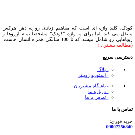
کودک، کلید واژه ای است که مفاهیم زیادی رو به ذهن هرکس
منتقل می کند. اما برای ما واژه “کودک” مشخصاً تمام آرزوها و
رویاهایی رو شامل میشه که تا 100 سالگی همراه انسان هاست.
(مطالعه بیشتر…)
دسترسی سریع
- بلاگ
- استودیو ژوپیتر
- باشگاه مشتریان
- درباره ما
- تماس با ما
تماس با ما
خرید فوری:
09007256840