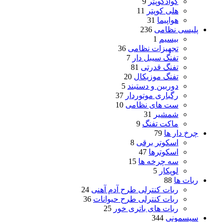
کوادکوپتر
9
هلی کوپتر
11
هواپیما
31
پلیسی نظامی
236
بیسیم
1
تجهیزات نظامی
36
تفنگ سیبل دار
7
تفنگ قدرتی
81
تفنگ موزیکال
20
دوربین و دستبند
5
رگباری موتوردار
37
ست های نظامی
10
شمشیر
31
ماکت تفنگ
9
چرخ دار ها
79
اسکوتر برقی
8
اسکوترها
47
سه چرخه ها
15
لوپکار
5
ربات ها
88
ربات کنترلی طرح آدم آهنی
24
ربات کنترلی طرح حیوانات
36
ربات های باتری خور
25
سیسمونی
344