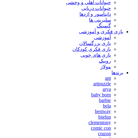
حیوانات اهلی و وحشی
حیوانات دریایی
دایناسور و اژدها
سلبریتی ها
گیمینگ
بازی فکری و آموزشی
آموزشی
بازی بزرگسالان
بازی فکری کودکان
بازی های چوبی
روبیک
مولاژ
برندها
apt
artpuzzle
arya
baby born
barbie
bela
bestway
bigfun
clementony
comic con
crazon