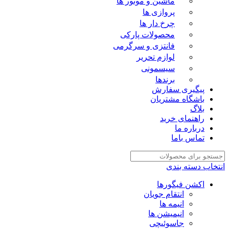
ماشین و موتور ها
پروازی ها
چرخ دار ها
محصولات پارکی
فانتزی و سرگرمی
لوازم تحریر
سیسمونی
برندها
پیگیری سفارش
باشگاه مشتریان
بلاگ
راهنمای خرید
درباره ما
تماس باما
انتخاب دسته بندی
اکشن فیگورها
انتقام جویان
انیمه ها
انیمیشن ها
جاسوئیچی