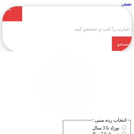
بستن
جستجو
کن
انتخاب رده سنی :
نوزاد تا 3 سال
سن 4 تا 7 سال