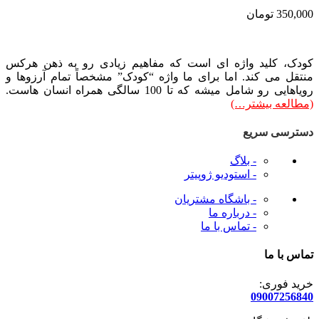
350,000
تومان
کودک، کلید واژه ای است که مفاهیم زیادی رو به ذهن هرکس
منتقل می کند. اما برای ما واژه “کودک” مشخصاً تمام آرزوها و
رویاهایی رو شامل میشه که تا 100 سالگی همراه انسان هاست.
(مطالعه بیشتر…)
دسترسی سریع
- بلاگ
- استودیو ژوپیتر
- باشگاه مشتریان
- درباره ما
- تماس با ما
تماس با ما
خرید فوری:
09007256840