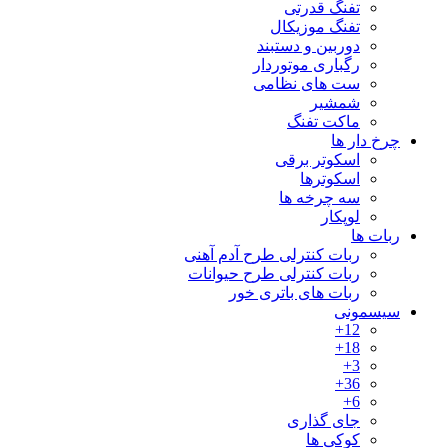
تفنگ قدرتی
تفنگ موزیکال
دوربین و دستبند
رگباری موتوردار
ست های نظامی
شمشیر
ماکت تفنگ
چرخ دار ها
اسکوتر برقی
اسکوترها
سه چرخه ها
لوپکار
ربات ها
ربات کنترلی طرح آدم آهنی
ربات کنترلی طرح حیوانات
ربات های باتری خور
سیسمونی
12+
18+
3+
36+
6+
جای گذاری
کوکی ها