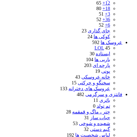
65
12+
80
18+
51
3+
52
36+
52
6+
جای گذاری
23
کوکی ها
24
عروسک ها
592
LOL
45
ایستاده
30
باربی ها
104
پارچه ای
203
پونی
19
خانه عروسکی
43
سخنگو و حرکتی
15
عروسک های دخترانه
133
فانتزی و سرگرمی
482
باتری
11
تم تولد
0
چتر ، ماگ و قمقمه
28
حباب ساز
31
شعبده و شوخی
53
گیم دستی
32
لباس شخصیت ها
192