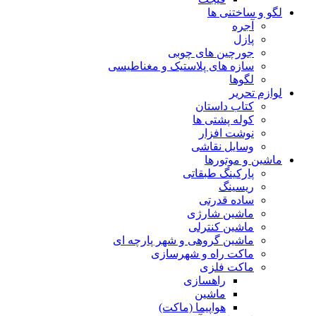
لگو و ساختنی ها
آجره
پازل
جورچین های چوبی
سازه های پلاستیک و مغناطیسی
لگوها
لوازم تحریر
کتاب داستان
کوله پشتی ها
نوشت افزار
وسایل نقاشی
ماشین و موتورها
پارکینگ طبقاتی
ریسینگ
ساده قدرتی
ماشین شارژی
ماشین کنترلی
ماشین گروهی و شهر پارچه ای
ماکت راه و شهرسازی
ماکت فلزی
راهسازی
ماشین
هواپیما (ماکت)