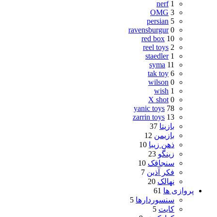
nerf
1
OMG
3
persian
5
ravensburgur
0
red box
10
reel toys
2
staedler
1
syma
11
tak toy
6
wilson
0
wish
1
X shot
0
yanic toys
78
zarrin toys
13
بازیتا
37
بازیمن
12
ذهن زیبا
10
زینگو
23
سنجاقک
10
فکر آذین
7
نهالک
20
پروازی ها
61
سنسوردارها
5
کایت
5