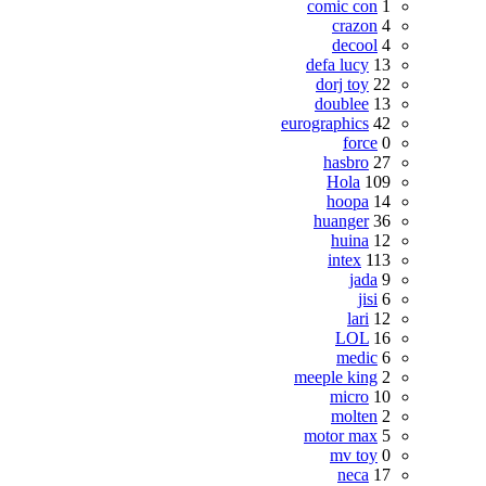
comic con
1
crazon
4
decool
4
defa lucy
13
dorj toy
22
doublee
13
eurographics
42
force
0
hasbro
27
Hola
109
hoopa
14
huanger
36
huina
12
intex
113
jada
9
jisi
6
lari
12
LOL
16
medic
6
meeple king
2
micro
10
molten
2
motor max
5
mv toy
0
neca
17