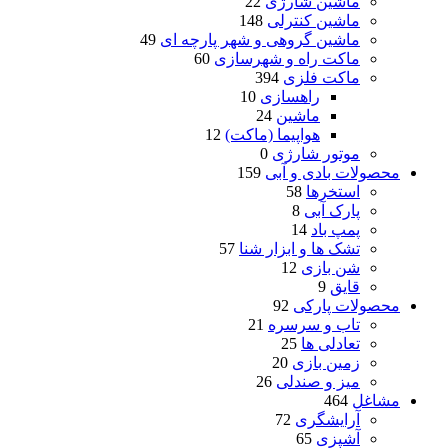
ماشین شارژی
22
ماشین کنترلی
148
ماشین گروهی و شهر پارچه ای
49
ماکت راه و شهرسازی
60
ماکت فلزی
394
راهسازی
10
ماشین
24
هواپیما (ماکت)
12
موتور شارژی
0
محصولات بادی و آبی
159
استخرها
58
پارک آبی
8
پمپ باد
14
تشک ها و ابزار شنا
57
شن بازی
12
قایق
9
محصولات پارکی
92
تاب و سرسره
21
تعادلی ها
25
زمین بازی
20
میز و صندلی
26
مشاغل
464
آرایشگری
72
آشپزی
65