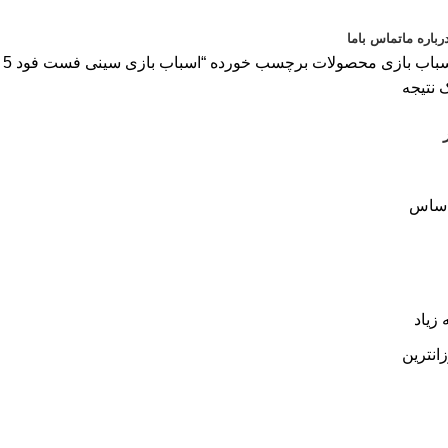
رباره ما
تماس باما
باب بازی
محصولات برچسب خورده “اسباب بازی سینی فست فود 5 تکه”
 نتیجه
اساس
 زیاد
زانترین