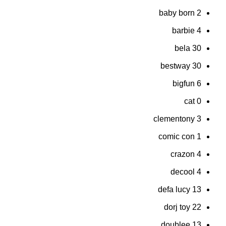
baby born
2
barbie
4
bela
30
bestway
30
bigfun
6
cat
0
clementony
3
comic con
1
crazon
4
decool
4
defa lucy
13
dorj toy
22
doublee
13