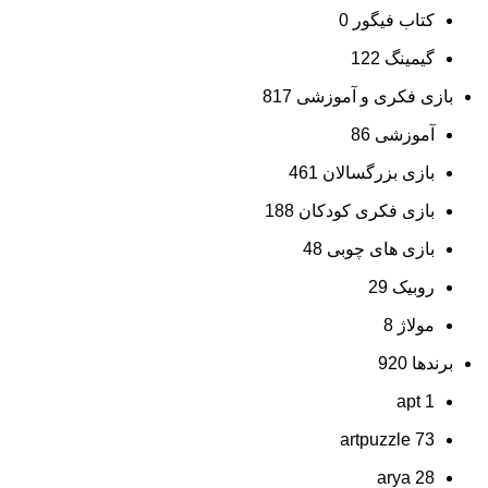
کتاب فیگور
0
گیمینگ
122
بازی فکری و آموزشی
817
آموزشی
86
بازی بزرگسالان
461
بازی فکری کودکان
188
بازی های چوبی
48
روبیک
29
مولاژ
8
برندها
920
apt
1
artpuzzle
73
arya
28