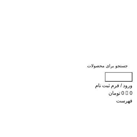
0
«« به علت اختلال اینترنت در صورت عدم موف
«« به علت اختلال اینترنت در ص
جست و جو
ورود / فرم ثبت نام
0
0
تومان
فهرست