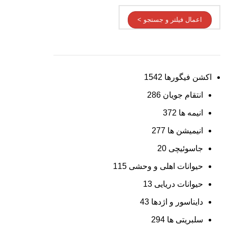
اعمال فیلتر و جستجو >
اکشن فیگورها
1542
انتقام جویان
286
انیمه ها
372
انیمیشن ها
277
جاسوئیچی
20
حیوانات اهلی و وحشی
115
حیوانات دریایی
13
دایناسور و اژدها
43
سلبریتی ها
294