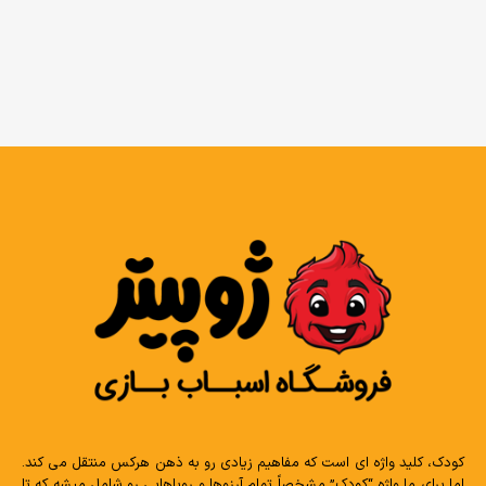
کودک، کلید واژه ای است که مفاهیم زیادی رو به ذهن هرکس منتقل می کند.
اما برای ما واژه “کودک” مشخصاً تمام آرزوها و رویاهایی رو شامل میشه که تا