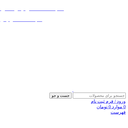
«« به علت اختلال اینترنت در صورت ع
«« به علت اختلال اینترنت در
جست و جو
ورود / فرم ثبت نام
0
موارد
0
تومان
فهرست