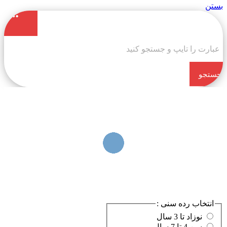
بستن
جستجو
کن
انتخاب رده سنی :
نوزاد تا 3 سال
سن 4 تا 7 سال