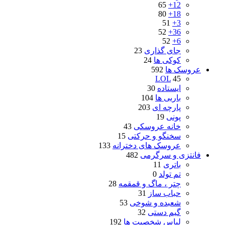
65
12+
80
18+
51
3+
52
36+
52
6+
جای گذاری
23
کوکی ها
24
عروسک ها
592
LOL
45
ایستاده
30
باربی ها
104
پارچه ای
203
پونی
19
خانه عروسکی
43
سخنگو و حرکتی
15
عروسک های دخترانه
133
فانتزی و سرگرمی
482
باتری
11
تم تولد
0
چتر ، ماگ و قمقمه
28
حباب ساز
31
شعبده و شوخی
53
گیم دستی
32
لباس شخصیت ها
192