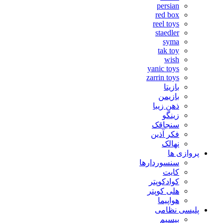
persian
red box
reel toys
staedler
syma
tak toy
wish
yanic toys
zarrin toys
بازیتا
بازیمن
ذهن زیبا
زینگو
سنجاقک
فکر آذین
نهالک
پروازی ها
سنسوردارها
کایت
کوادکوپتر
هلی کوپتر
هواپیما
پلیسی نظامی
بیسیم