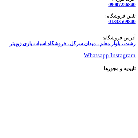
09007256840
تلفن فروشگاه :
01333569840
آدرس فروشگاه:
رشت ، بلوار معلم ، میدان سرگل ، فروشگاه اسباب بازی ژوپیتر
Whatsapp
Instagram
تاییدیه و مجوزها