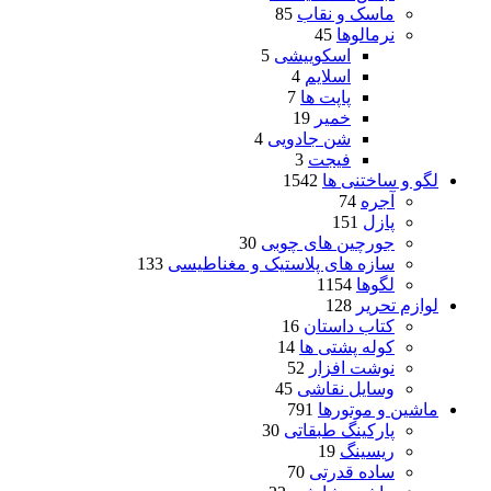
ماسک و نقاب
85
نرمالوها
45
اسکوییشی
5
اسلایم
4
پاپت ها
7
خمیر
19
شن جادویی
4
فیجت
3
لگو و ساختنی ها
1542
آجره
74
پازل
151
جورچین های چوبی
30
سازه های پلاستیک و مغناطیسی
133
لگوها
1154
لوازم تحریر
128
کتاب داستان
16
کوله پشتی ها
14
نوشت افزار
52
وسایل نقاشی
45
ماشین و موتورها
791
پارکینگ طبقاتی
30
ریسینگ
19
ساده قدرتی
70