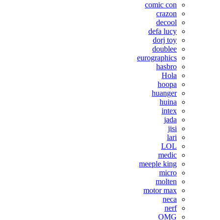
comic con
crazon
decool
defa lucy
dorj toy
doublee
eurographics
hasbro
Hola
hoopa
huanger
huina
intex
jada
jisi
lari
LOL
medic
meeple king
micro
molten
motor max
neca
nerf
OMG