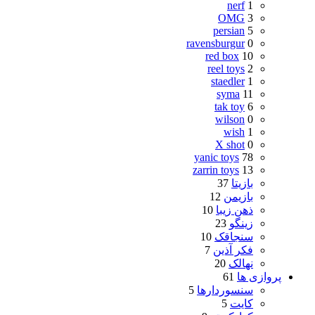
nerf
1
OMG
3
persian
5
ravensburgur
0
red box
10
reel toys
2
staedler
1
syma
11
tak toy
6
wilson
0
wish
1
X shot
0
yanic toys
78
zarrin toys
13
بازیتا
37
بازیمن
12
ذهن زیبا
10
زینگو
23
سنجاقک
10
فکر آذین
7
نهالک
20
پروازی ها
61
سنسوردارها
5
کایت
5