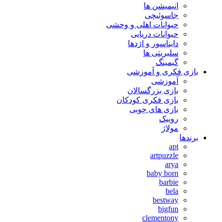
انیمیشن ها
جاسوئیچی
حیوانات اهلی و وحشی
حیوانات دریایی
دایناسور و اژدها
سلبریتی ها
گیمینگ
بازی فکری و آموزشی
آموزشی
بازی بزرگسالان
بازی فکری کودکان
بازی های چوبی
روبیک
مولاژ
برندها
apt
artpuzzle
arya
baby born
barbie
bela
bestway
bigfun
clementony