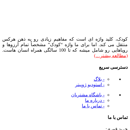
کودک، کلید واژه ای است که مفاهیم زیادی رو به ذهن هرکس
منتقل می کند. اما برای ما واژه “کودک” مشخصاً تمام آرزوها و
رویاهایی رو شامل میشه که تا 100 سالگی همراه انسان هاست.
(مطالعه بیشتر…)
دسترسی سریع
- بلاگ
- استودیو ژوپیتر
- باشگاه مشتریان
- درباره ما
- تماس با ما
تماس با ما
خرید فوری: