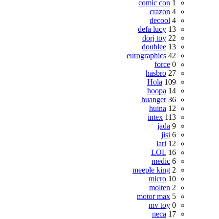
comic con
1
crazon
4
decool
4
defa lucy
13
dorj toy
22
doublee
13
eurographics
42
force
0
hasbro
27
Hola
109
hoopa
14
huanger
36
huina
12
intex
113
jada
9
jisi
6
lari
12
LOL
16
medic
6
meeple king
2
micro
10
molten
2
motor max
5
mv toy
0
neca
17