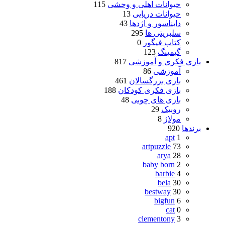
حیوانات اهلی و وحشی
115
حیوانات دریایی
13
دایناسور و اژدها
43
سلبریتی ها
295
کتاب فیگور
0
گیمینگ
123
بازی فکری و آموزشی
817
آموزشی
86
بازی بزرگسالان
461
بازی فکری کودکان
188
بازی های چوبی
48
روبیک
29
مولاژ
8
برندها
920
apt
1
artpuzzle
73
arya
28
baby born
2
barbie
4
bela
30
bestway
30
bigfun
6
cat
0
clementony
3