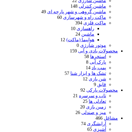
ماشین شارژی
22
ماشین کنترلی
148
ماشین گروهی و شهر پارچه ای
49
ماکت راه و شهرسازی
60
ماکت فلزی
394
راهسازی
10
ماشین
24
هواپیما (ماکت)
12
موتور شارژی
0
محصولات بادی و آبی
159
استخرها
58
پارک آبی
8
پمپ باد
14
تشک ها و ابزار شنا
57
شن بازی
12
قایق
9
محصولات پارکی
92
تاب و سرسره
21
تعادلی ها
25
زمین بازی
20
میز و صندلی
26
مشاغل
466
آرایشگری
74
آشپزی
65