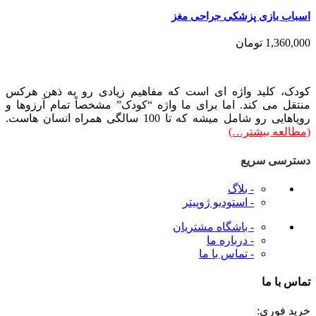
اسباب بازی پزشکی جراحی مغز
1,360,000
تومان
کودک، کلید واژه ای است که مفاهیم زیادی رو به ذهن هرکس
منتقل می کند. اما برای ما واژه “کودک” مشخصاً تمام آرزوها و
رویاهایی رو شامل میشه که تا 100 سالگی همراه انسان هاست.
(مطالعه بیشتر…)
دسترسی سریع
- بلاگ
- استودیو ژوپیتر
- باشگاه مشتریان
- درباره ما
- تماس با ما
تماس با ما
خرید فوری: