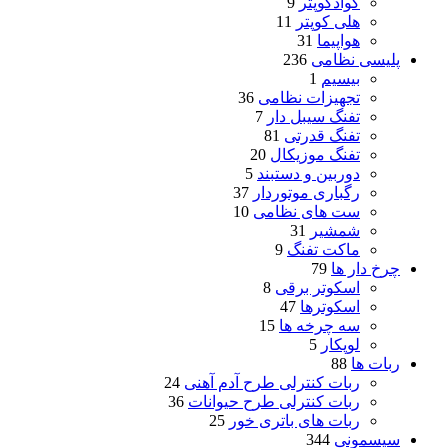
کوادکوپتر
9
هلی کوپتر
11
هواپیما
31
پلیسی نظامی
236
بیسیم
1
تجهیزات نظامی
36
تفنگ سیبل دار
7
تفنگ قدرتی
81
تفنگ موزیکال
20
دوربین و دستبند
5
رگباری موتوردار
37
ست های نظامی
10
شمشیر
31
ماکت تفنگ
9
چرخ دار ها
79
اسکوتر برقی
8
اسکوترها
47
سه چرخه ها
15
لوپکار
5
ربات ها
88
ربات کنترلی طرح آدم آهنی
24
ربات کنترلی طرح حیوانات
36
ربات های باتری خور
25
سیسمونی
344