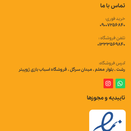
تماس با ما
خرید فوری:
09007256840
تلفن فروشگاه :
01333569840
آدرس فروشگاه:
رشت ، بلوار معلم ، میدان سرگل ، فروشگاه اسباب بازی ژوپیتر
تاییدیه و مجوزها