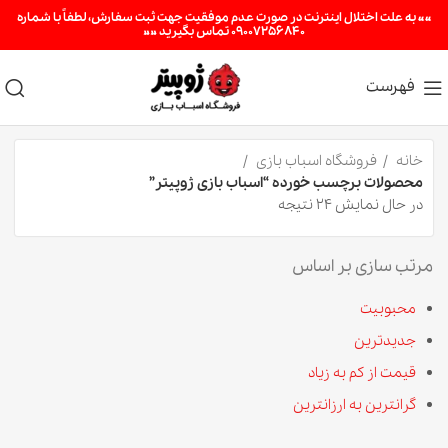
«« به علت اختلال اینترنت در صورت عدم موفقیت جهت ثبت سفارش، لطفاً با شماره
09007256840 تماس بگیرید »»
فهرست
خانه
فروشگاه اسباب بازی
محصولات برچسب خورده “اسباب بازی ژوپیتر”
در حال نمایش 24 نتیجه
مرتب سازی بر اساس
محبوبیت
جدیدترین
قیمت از کم به زیاد
گرانترین به ارزانترین