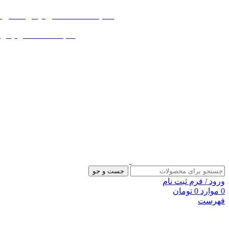
«« به علت اختلال اینترنت در صورت ع
«« به علت اختلال اینترنت در
جست و جو
ورود / فرم ثبت نام
0
موارد
0
تومان
فهرست