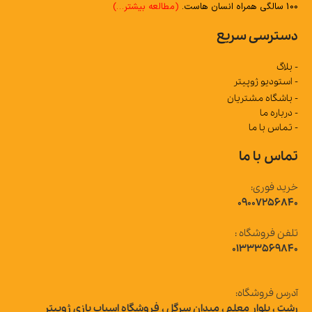
100 سالگی همراه انسان هاست.
(مطالعه بیشتر…)
دسترسی سریع
- بلاگ
- استودیو ژوپیتر
- باشگاه مشتریان
- درباره ما
- تماس با ما
تماس با ما
خرید فوری:
09007256840
تلفن فروشگاه :
01333569840
آدرس فروشگاه:
رشت ، بلوار معلم ، میدان سرگل ، فروشگاه اسباب بازی ژوپیتر