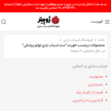
«« به علت اختلال اینترنت در صورت عدم موفقیت جهت ثبت سفارش، لطفاً با شماره
09007256840 تماس بگیرید »»
فهرست
خانه
فروشگاه اسباب بازی
محصولات برچسب خورده “ست اسباب بازی لوازم پزشکی”
در حال نمایش 8 نتیجه
مرتب سازی بر اساس
محبوبیت
جدیدترین
قیمت از کم به زیاد
گرانترین به ارزانترین