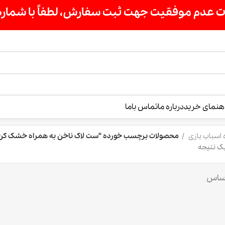
ت سفارش، لطفاً با شماره 09007256840 تماس بگیرید »»
درباره ما
تماس باما
محصولات برچسب خورده “ست لاک ناخن به همراه خشک کن”