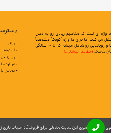
دسترسی سریع
د واژه ای است که مفاهیم زیادی رو به ذهن
 می کند. اما برای ما واژه “کودک” مشخصاً
- بلاگ
تمام آرزوها و رویاهایی رو شامل میشه که تا 100 سالگی
- استودیو ژوپیتر
ان هاست.
(مطالعه بیشتر…)
- باشگاه مشتریان
- درباره ما
- تماس با ما
ق مادی و معنوی این سایت متعلق برای فروشگاه اسباب بازی ژوپیتر محفوظ