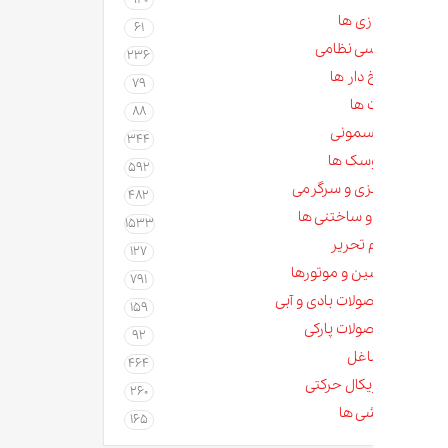
زی ها
61
سی نظامی
236
دار ها
79
 ها
88
مونی
344
سک ها
592
زی و سرگرمی
482
و ساختنی ها
1533
م تحریر
127
ن و موتورها
791
لات بادی و آبی
159
لات پارکی
92
غل
464
کال حرکتی
260
ی ها
165