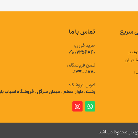
تماس با ما
خرید فوری:
09007256840
تلفن فروشگاه :
01391001870
آدرس فروشگاه:
رشت ، بلوار معلم ، میدان سرگل ، فروشگاه اسباب بازی ژوپیتر
 میباشد.