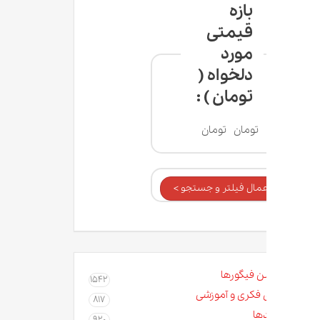
بازه
قیمتی
مورد
دلخواه (
تومان ) :
تومان
تومان
عمال فیلتر و جستجو >
ن فیگورها
1542
 فکری و آموزشی
817
ها
920