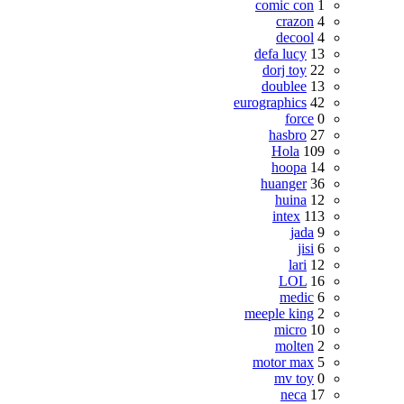
comic con
1
crazon
4
decool
4
defa lucy
13
dorj toy
22
doublee
13
eurographics
42
force
0
hasbro
27
Hola
109
hoopa
14
huanger
36
huina
12
intex
113
jada
9
jisi
6
lari
12
LOL
16
medic
6
meeple king
2
micro
10
molten
2
motor max
5
mv toy
0
neca
17