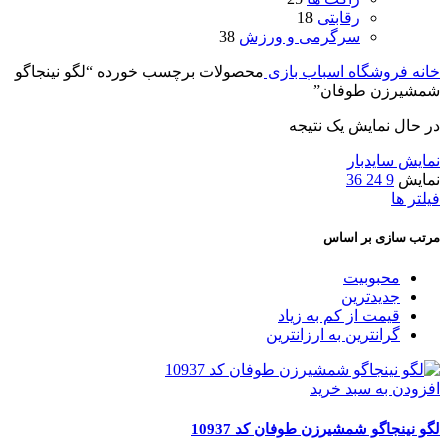
رقابتی
18
سرگرمی و ورزش
38
خانه
فروشگاه اسباب بازی
محصولات برچسب خورده “لگو نینجاگو
شمشیرزن طوفان”
در حال نمایش یک نتیجه
نمایش سایدبار
نمایش
9
24
36
فیلتر ها
مرتب سازی بر اساس
محبوبیت
جدیدترین
قیمت از کم به زیاد
گرانترین به ارزانترین
افزودن به سبد خرید
لگو نینجاگو شمشیرزن طوفان کد 10937