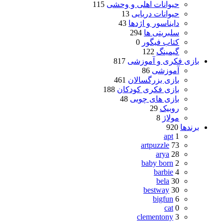
حیوانات اهلی و وحشی
115
حیوانات دریایی
13
دایناسور و اژدها
43
سلبریتی ها
294
کتاب فیگور
0
گیمینگ
122
بازی فکری و آموزشی
817
آموزشی
86
بازی بزرگسالان
461
بازی فکری کودکان
188
بازی های چوبی
48
روبیک
29
مولاژ
8
برندها
920
apt
1
artpuzzle
73
arya
28
baby born
2
barbie
4
bela
30
bestway
30
bigfun
6
cat
0
clementony
3