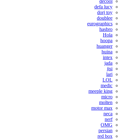
decool
defa lucy
dorj toy
doublee
eurographics
hasbro
Hola
hoopa
huanger
huina
intex
jada
jisi
lari
LOL
medic
meeple king
micro
molten
motor max
neca
nerf
OMG
persian
red box