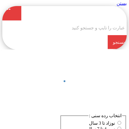
بستن
جستجو
کن
انتخاب رده سنی :
نوزاد تا 3 سال
سن 4 تا 7 سال