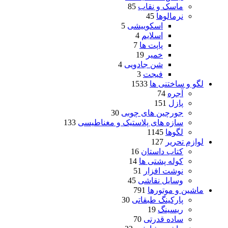
ماسک و نقاب
85
نرمالوها
45
اسکوییشی
5
اسلایم
4
پاپت ها
7
خمیر
19
شن جادویی
4
فیجت
3
لگو و ساختنی ها
1533
آجره
74
پازل
151
جورچین های چوبی
30
سازه های پلاستیک و مغناطیسی
133
لگوها
1145
لوازم تحریر
127
کتاب داستان
16
کوله پشتی ها
14
نوشت افزار
51
وسایل نقاشی
45
ماشین و موتورها
791
پارکینگ طبقاتی
30
ریسینگ
19
ساده قدرتی
70