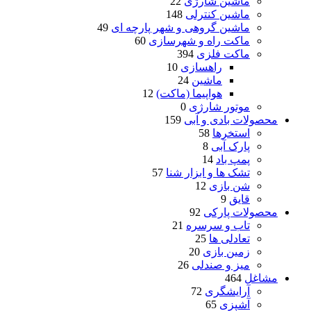
ماشین شارژی
22
ماشین کنترلی
148
ماشین گروهی و شهر پارچه ای
49
ماکت راه و شهرسازی
60
ماکت فلزی
394
راهسازی
10
ماشین
24
هواپیما (ماکت)
12
موتور شارژی
0
محصولات بادی و آبی
159
استخرها
58
پارک آبی
8
پمپ باد
14
تشک ها و ابزار شنا
57
شن بازی
12
قایق
9
محصولات پارکی
92
تاب و سرسره
21
تعادلی ها
25
زمین بازی
20
میز و صندلی
26
مشاغل
464
آرایشگری
72
آشپزی
65