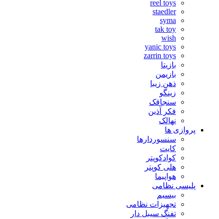
reel toys
staedler
syma
tak toy
wish
yanic toys
zarrin toys
بازیتا
بازیمن
ذهن زیبا
زینگو
سنجاقک
فکر آذین
نهالک
پروازی ها
سنسوردارها
کایت
کوادکوپتر
هلی کوپتر
هواپیما
پلیسی نظامی
بیسیم
تجهیزات نظامی
تفنگ سیبل دار