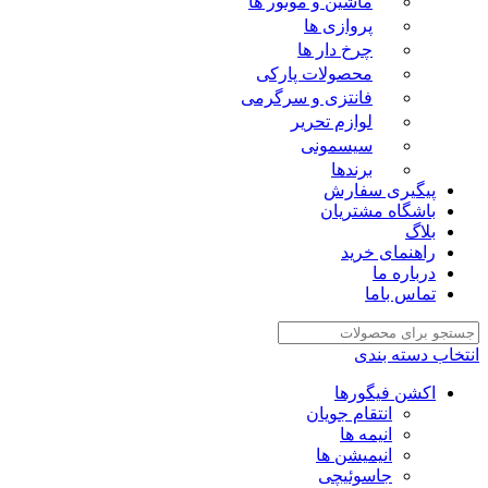
ماشین و موتور ها
پروازی ها
چرخ دار ها
محصولات پارکی
فانتزی و سرگرمی
لوازم تحریر
سیسمونی
برندها
پیگیری سفارش
باشگاه مشتریان
بلاگ
راهنمای خرید
درباره ما
تماس باما
انتخاب دسته بندی
اکشن فیگورها
انتقام جویان
انیمه ها
انیمیشن ها
جاسوئیچی