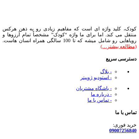
کودک، کلید واژه ای است که مفاهیم زیادی رو به ذهن هرکس
منتقل می کند. اما برای ما واژه “کودک” مشخصاً تمام آرزوها و
رویاهایی رو شامل میشه که تا 100 سالگی همراه انسان هاست.
(مطالعه بیشتر…)
دسترسی سریع
- بلاگ
- استودیو ژوپیتر
- باشگاه مشتریان
- درباره ما
- تماس با ما
تماس با ما
خرید فوری:
09007256840