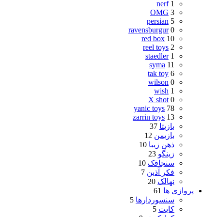
nerf
1
OMG
3
persian
5
ravensburgur
0
red box
10
reel toys
2
staedler
1
syma
11
tak toy
6
wilson
0
wish
1
X shot
0
yanic toys
78
zarrin toys
13
بازیتا
37
بازیمن
12
ذهن زیبا
10
زینگو
23
سنجاقک
10
فکر آذین
7
نهالک
20
پروازی ها
61
سنسوردارها
5
کایت
5