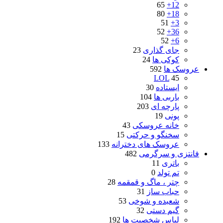
65
12+
80
18+
51
3+
52
36+
52
6+
جای گذاری
23
کوکی ها
24
عروسک ها
592
LOL
45
ایستاده
30
باربی ها
104
پارچه ای
203
پونی
19
خانه عروسکی
43
سخنگو و حرکتی
15
عروسک های دخترانه
133
فانتزی و سرگرمی
482
باتری
11
تم تولد
0
چتر ، ماگ و قمقمه
28
حباب ساز
31
شعبده و شوخی
53
گیم دستی
32
لباس شخصیت ها
192