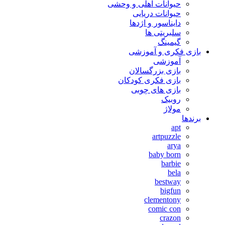
حیوانات اهلی و وحشی
حیوانات دریایی
دایناسور و اژدها
سلبریتی ها
گیمینگ
بازی فکری و آموزشی
آموزشی
بازی بزرگسالان
بازی فکری کودکان
بازی های چوبی
روبیک
مولاژ
برندها
apt
artpuzzle
arya
baby born
barbie
bela
bestway
bigfun
clementony
comic con
crazon