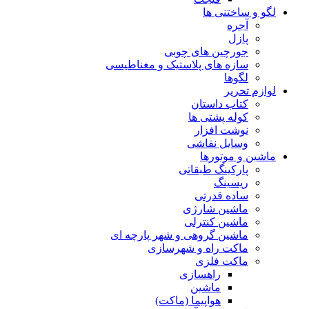
لگو و ساختنی ها
آجره
پازل
جورچین های چوبی
سازه های پلاستیک و مغناطیسی
لگوها
لوازم تحریر
کتاب داستان
کوله پشتی ها
نوشت افزار
وسایل نقاشی
ماشین و موتورها
پارکینگ طبقاتی
ریسینگ
ساده قدرتی
ماشین شارژی
ماشین کنترلی
ماشین گروهی و شهر پارچه ای
ماکت راه و شهرسازی
ماکت فلزی
راهسازی
ماشین
هواپیما (ماکت)