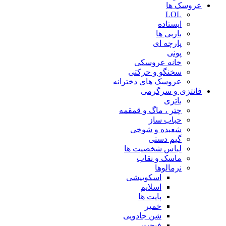
عروسک ها
LOL
ایستاده
باربی ها
پارچه ای
پونی
خانه عروسکی
سخنگو و حرکتی
عروسک های دخترانه
فانتزی و سرگرمی
باتری
چتر ، ماگ و قمقمه
حباب ساز
شعبده و شوخی
گیم دستی
لباس شخصیت ها
ماسک و نقاب
نرمالوها
اسکوییشی
اسلایم
پاپت ها
خمیر
شن جادویی
فیجت