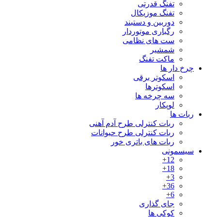
تفنگ قدرتی
تفنگ موزیکال
دوربین و دستبند
رگباری موتوردار
ست های نظامی
شمشیر
ماکت تفنگ
چرخ دار ها
اسکوتر برقی
اسکوترها
سه چرخه ها
لوپکار
ربات ها
ربات کنترلی طرح آدم آهنی
ربات کنترلی طرح حیوانات
ربات های باتری خور
سیسمونی
12+
18+
3+
36+
6+
جای گذاری
کوکی ها