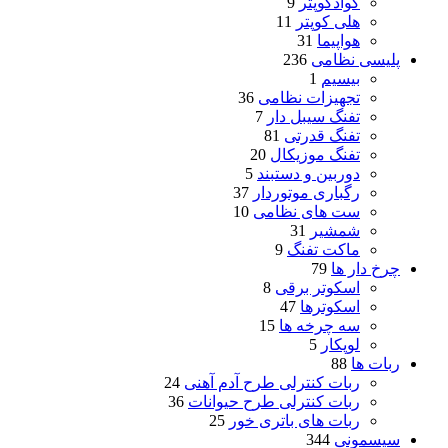
کوادکوپتر
9
هلی کوپتر
11
هواپیما
31
پلیسی نظامی
236
بیسیم
1
تجهیزات نظامی
36
تفنگ سیبل دار
7
تفنگ قدرتی
81
تفنگ موزیکال
20
دوربین و دستبند
5
رگباری موتوردار
37
ست های نظامی
10
شمشیر
31
ماکت تفنگ
9
چرخ دار ها
79
اسکوتر برقی
8
اسکوترها
47
سه چرخه ها
15
لوپکار
5
ربات ها
88
ربات کنترلی طرح آدم آهنی
24
ربات کنترلی طرح حیوانات
36
ربات های باتری خور
25
سیسمونی
344