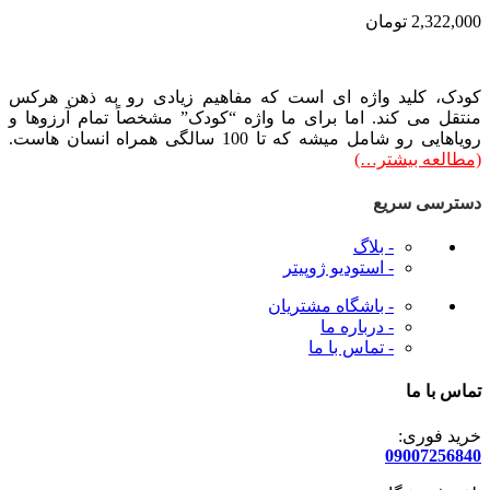
2,322,000
تومان
کودک، کلید واژه ای است که مفاهیم زیادی رو به ذهن هرکس
منتقل می کند. اما برای ما واژه “کودک” مشخصاً تمام آرزوها و
رویاهایی رو شامل میشه که تا 100 سالگی همراه انسان هاست.
(مطالعه بیشتر…)
دسترسی سریع
- بلاگ
- استودیو ژوپیتر
- باشگاه مشتریان
- درباره ما
- تماس با ما
تماس با ما
خرید فوری:
09007256840