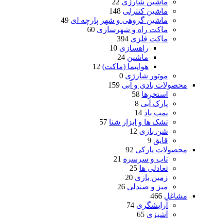
ماشین شارژی
22
ماشین کنترلی
148
ماشین گروهی و شهر پارچه ای
49
ماکت راه و شهرسازی
60
ماکت فلزی
394
راهسازی
10
ماشین
24
هواپیما (ماکت)
12
موتور شارژی
0
محصولات بادی و آبی
159
استخرها
58
پارک آبی
8
پمپ باد
14
تشک ها و ابزار شنا
57
شن بازی
12
قایق
9
محصولات پارکی
92
تاب و سرسره
21
تعادلی ها
25
زمین بازی
20
میز و صندلی
26
مشاغل
466
آرایشگری
74
آشپزی
65