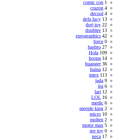
comic con
1
crazon
4
decool
4
defa lucy
13
dorj toy
22
doublee
13
eurographics
42
force
0
hasbro
27
Hola
109
hoopa
14
huanger
36
huina
12
intex
113
jada
9
jisi
6
lari
12
LOL
16
medic
6
meeple king
2
micro
10
molten
2
motor max
5
mv toy
0
neca
17