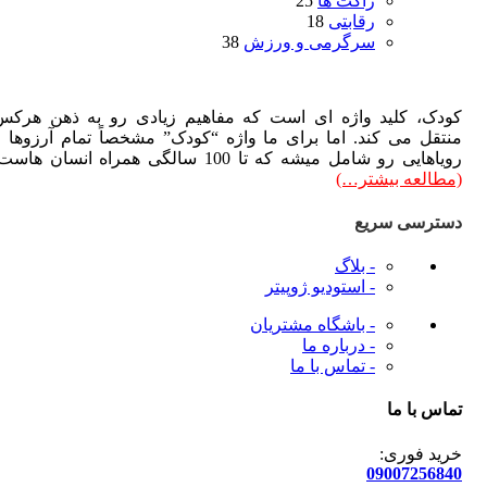
راکت ها
25
رقابتی
18
سرگرمی و ورزش
38
دک، کلید واژه ای است که مفاهیم زیادی رو به ذهن هرکس
تقل می کند. اما برای ما واژه “کودک” مشخصاً تمام آرزوها و
هایی رو شامل میشه که تا 100 سالگی همراه انسان هاست.
طالعه بیشتر…)
ترسی سریع
- بلاگ
- استودیو ژوپیتر
- باشگاه مشتریان
- درباره ما
- تماس با ما
س با ما
ید فوری:
090072568