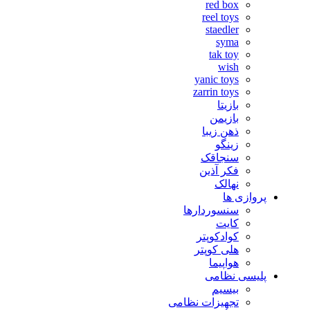
red box
reel toys
staedler
syma
tak toy
wish
yanic toys
zarrin toys
بازیتا
بازیمن
ذهن زیبا
زینگو
سنجاقک
فکر آذین
نهالک
پروازی ها
سنسوردارها
کایت
کوادکوپتر
هلی کوپتر
هواپیما
پلیسی نظامی
بیسیم
تجهیزات نظامی