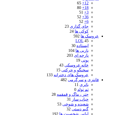
65
12+
80
18+
51
3+
52
36+
52
6+
جای گذاری
23
کوکی ها
24
عروسک ها
592
LOL
45
ایستاده
30
باربی ها
104
پارچه ای
203
پونی
19
خانه عروسکی
43
سخنگو و حرکتی
15
عروسک های دخترانه
133
فانتزی و سرگرمی
482
باتری
11
تم تولد
0
چتر ، ماگ و قمقمه
28
حباب ساز
31
شعبده و شوخی
53
گیم دستی
32
لباس شخصیت ها
192