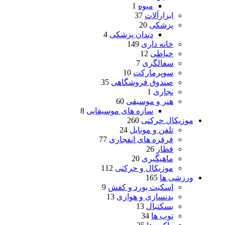
میوه
1
ابزارآلات
37
پزشکی
20
دندان پزشکی
4
خانه داری
149
خیاطی
12
سفالگری
7
سوپرمارکت
10
صندوق فروشگاهی
35
نجاری
1
هنر و موسیقی
60
سازه های موسیقایی
8
موزیکال حرکتی
260
تلفن و موبایل
24
فرفره های انفجاری
77
قطار
26
ماهیگیری
20
موزیکال و حرکتی
112
ورزشی ها
165
اسکیت بورد و کفش
9
بدنسازی و هوازی
13
بسکتبال
13
توپ ها
34