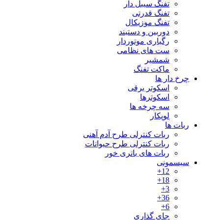
تفنگ سیبل دار
تفنگ قدرتی
تفنگ موزیکال
دوربین و دستبند
رگباری موتوردار
ست های نظامی
شمشیر
ماکت تفنگ
چرخ دار ها
اسکوتر برقی
اسکوترها
سه چرخه ها
لوپکار
ربات ها
ربات کنترلی طرح آدم آهنی
ربات کنترلی طرح حیوانات
ربات های باتری خور
سیسمونی
12+
18+
3+
36+
6+
جای گذاری