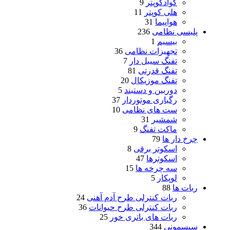
کوادکوپتر
9
هلی کوپتر
11
هواپیما
31
پلیسی نظامی
236
بیسیم
1
تجهیزات نظامی
36
تفنگ سیبل دار
7
تفنگ قدرتی
81
تفنگ موزیکال
20
دوربین و دستبند
5
رگباری موتوردار
37
ست های نظامی
10
شمشیر
31
ماکت تفنگ
9
چرخ دار ها
79
اسکوتر برقی
8
اسکوترها
47
سه چرخه ها
15
لوپکار
5
ربات ها
88
ربات کنترلی طرح آدم آهنی
24
ربات کنترلی طرح حیوانات
36
ربات های باتری خور
25
سیسمونی
344