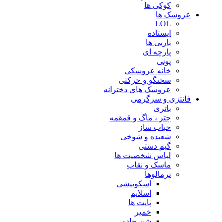
کوکی ها
عروسک ها
LOL
ایستاده
باربی ها
پارچه ای
پونی
خانه عروسکی
سخنگو و حرکتی
عروسک های دخترانه
فانتزی و سرگرمی
باتری
چتر ، ماگ و قمقمه
حباب ساز
شعبده و شوخی
گیم دستی
لباس شخصیت ها
ماسک و نقاب
نرمالوها
اسکوییشی
اسلایم
پاپت ها
خمیر
شن جادویی