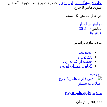
نه
فروشگاه اسباب بازی
محصولات برچسب خورده “ماشین
 هامر 8 چرخ”
 حال نمایش یک نتیجه
ایش سایدبار
ایش
9
24
36
تر ها
ب سازی بر اساس
محبوبیت
جدیدترین
قیمت از کم به زیاد
گرانترین به ارزانترین
موجود
لاعات بیشتر
ین فلزی هامر 8 چرخ
1,180,0
تومان