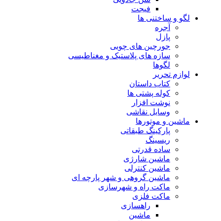
فیجت
لگو و ساختنی ها
آجره
پازل
جورچین های چوبی
سازه های پلاستیک و مغناطیسی
لگوها
لوازم تحریر
کتاب داستان
کوله پشتی ها
نوشت افزار
وسایل نقاشی
ماشین و موتورها
پارکینگ طبقاتی
ریسینگ
ساده قدرتی
ماشین شارژی
ماشین کنترلی
ماشین گروهی و شهر پارچه ای
ماکت راه و شهرسازی
ماکت فلزی
راهسازی
ماشین