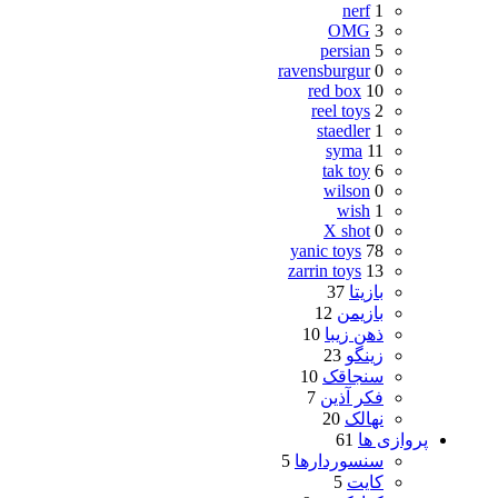
nerf
1
OMG
3
persian
5
ravensburgur
0
red box
10
reel toys
2
staedler
1
syma
11
tak toy
6
wilson
0
wish
1
X shot
0
yanic toys
78
zarrin toys
13
بازیتا
37
بازیمن
12
ذهن زیبا
10
زینگو
23
سنجاقک
10
فکر آذین
7
نهالک
20
پروازی ها
61
سنسوردارها
5
کایت
5