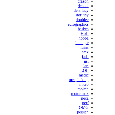
crazon
decool
defa lucy
dorj toy
doublee
eurographics
hasbro
Hola
hoopa
huanger
huina
intex
jada
jisi
lari
LOL
medic
meeple king
micro
molten
motor max
neca
nerf
OMG
persian