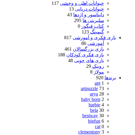
حیوانات اهلی و وحشی
117
حیوانات دریایی
13
دایناسور و اژدها
43
سلبریتی ها
295
کتاب فیگور
0
گیمینگ
123
بازی فکری و آموزشی
817
آموزشی
86
بازی بزرگسالان
461
بازی فکری کودکان
188
بازی های چوبی
48
روبیک
29
مولاژ
8
برندها
920
apt
1
artpuzzle
73
arya
28
baby born
2
barbie
4
bela
30
bestway
30
bigfun
6
cat
0
clementony
3