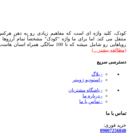
دک، کلید واژه ای است که مفاهیم زیادی رو به ذهن هرکس
تقل می کند. اما برای ما واژه “کودک” مشخصاً تمام آرزوها و
هایی رو شامل میشه که تا 100 سالگی همراه انسان هاست.
طالعه بیشتر…)
ترسی سریع
- بلاگ
- استودیو ژوپیتر
- باشگاه مشتریان
- درباره ما
- تماس با ما
س با ما
ید فوری:
090072568