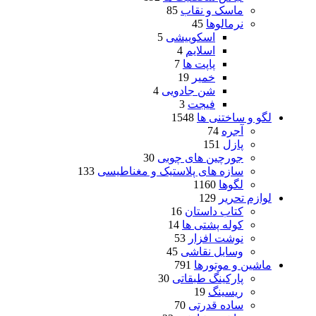
ماسک و نقاب
85
نرمالوها
45
اسکوییشی
5
اسلایم
4
پاپت ها
7
خمیر
19
شن جادویی
4
فیجت
3
لگو و ساختنی ها
1548
آجره
74
پازل
151
جورچین های چوبی
30
سازه های پلاستیک و مغناطیسی
133
لگوها
1160
لوازم تحریر
129
کتاب داستان
16
کوله پشتی ها
14
نوشت افزار
53
وسایل نقاشی
45
ماشین و موتورها
791
پارکینگ طبقاتی
30
ریسینگ
19
ساده قدرتی
70