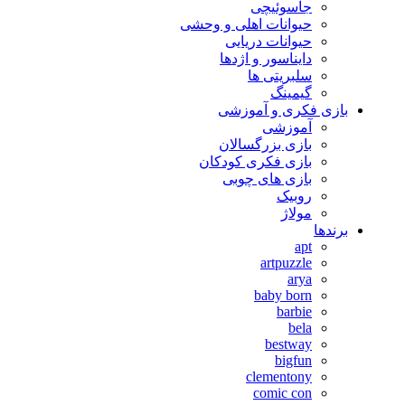
جاسوئیچی
حیوانات اهلی و وحشی
حیوانات دریایی
دایناسور و اژدها
سلبریتی ها
گیمینگ
بازی فکری و آموزشی
آموزشی
بازی بزرگسالان
بازی فکری کودکان
بازی های چوبی
روبیک
مولاژ
برندها
apt
artpuzzle
arya
baby born
barbie
bela
bestway
bigfun
clementony
comic con