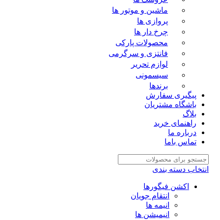
ماشین و موتور ها
پروازی ها
چرخ دار ها
محصولات پارکی
فانتزی و سرگرمی
لوازم تحریر
سیسمونی
برندها
پیگیری سفارش
باشگاه مشتریان
بلاگ
راهنمای خرید
درباره ما
تماس باما
تخاب دسته بندی
اکشن فیگورها
انتقام جویان
انیمه ها
انیمیشن ها