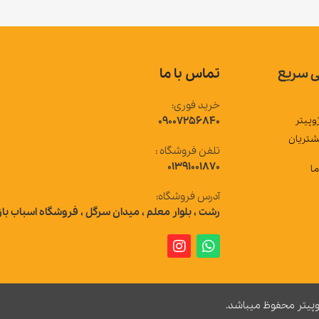
تماس با ما
خرید فوری:
09007256840
تلفن فروشگاه :
01391001870
آدرس فروشگاه:
رشت ، بلوار معلم ، میدان سرگل ، فروشگاه اسباب بازی ژوپیتر
 میباشد.