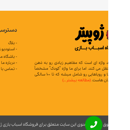
دسترسی سریع
- بلاگ
- استودیو ژوپیتر
- باشگاه مشتریان
- درباره ما
د واژه ای است که مفاهیم زیادی رو به ذهن
 می کند. اما برای ما واژه “کودک” مشخصاً
- تماس با ما
تمام آرزوها و رویاهایی رو شامل میشه که تا 100 سالگی
ان هاست.
(مطالعه بیشتر…)
ق مادی و معنوی این سایت متعلق برای فروشگاه اسباب بازی ژوپیتر محفوظ