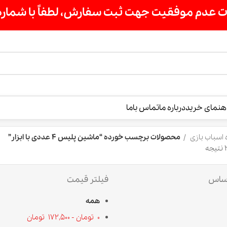
ت سفارش، لطفاً با شماره 09007256840 تماس بگیرید »»
درباره ما
تماس باما
محصولات برچسب خورده “ماشین پلیس 4 عددی با ابزار”
فیلتر قیمت
همه
0
تومان
-
172,500
تومان