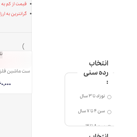
قیمت از کم به زیاد
گرانترین به ارزانترین
ناموجود
انتخاب
رده سنی
ست ماشین فلزی پلیس با تا
شهری
:
760,000
تومان
نوزاد تا 3 سال
سن 4 تا 7 سال
سن 8 تا 12
سال