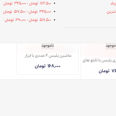
172,500
تومان
-
345,000
تومان
345,000
تومان
-
517,500
تومان
517,500
تومان
-
690,000
تومان
ناموجود
ماشین پلیس 4 عددی با ابزار
بلو های
168,000
تومان