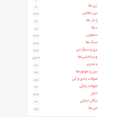
زی ها
61
سی نظامی
236
دار ها
79
 ها
88
مونی
344
سک ها
592
زی و سرگرمی
482
و ساختنی ها
1533
م تحریر
127
ن و موتورها
791
لات بادی و آبی
159
لات پارکی
92
غل
464
کال حرکتی
260
ی ها
165