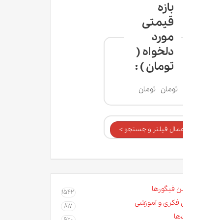
بازه
قیمتی
مورد
دلخواه (
تومان ) :
تومان
تومان
عمال فیلتر و جستجو >
ن فیگورها
1542
 فکری و آموزشی
817
ها
920