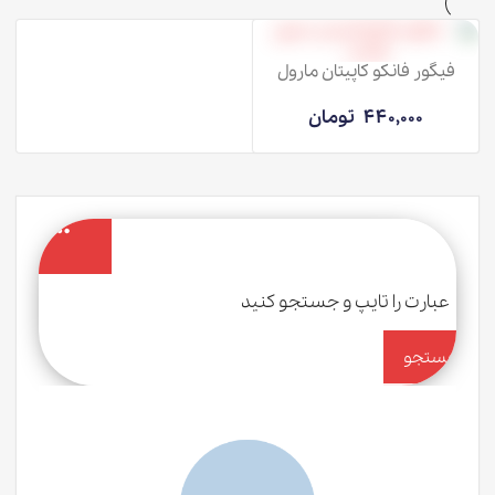
فیگور فانکو کاپیتان مارول
اونجرز
440,000
تومان
جستجو
کن