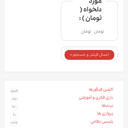
مورد
دلخواه (
تومان ) :
تومان
تومان
اعمال فیلتر و جستجو >
اکشن فیگورها
1554
بازی فکری و آموزشی
817
برندها
920
پروازی ها
61
پلیسی نظامی
236