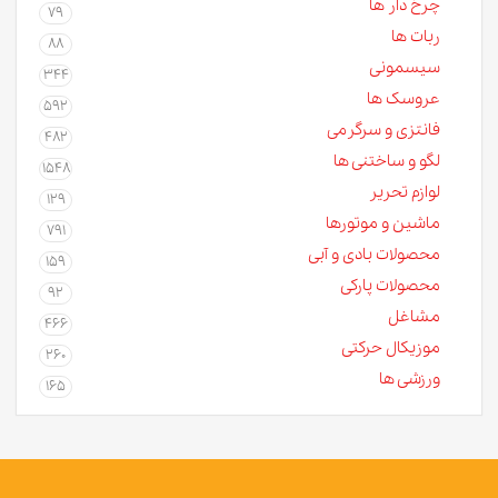
چرخ دار ها
79
ربات ها
88
سیسمونی
344
عروسک ها
592
فانتزی و سرگرمی
482
لگو و ساختنی ها
1548
لوازم تحریر
129
ماشین و موتورها
791
محصولات بادی و آبی
159
محصولات پارکی
92
مشاغل
466
موزیکال حرکتی
260
ورزشی ها
165