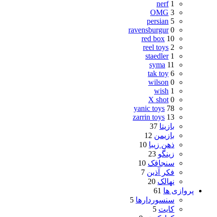
nerf
1
OMG
3
persian
5
ravensburgur
0
red box
10
reel toys
2
staedler
1
syma
11
tak toy
6
wilson
0
wish
1
X shot
0
yanic toys
78
zarrin toys
13
بازیتا
37
بازیمن
12
ذهن زیبا
10
زینگو
23
سنجاقک
10
فکر آذین
7
نهالک
20
پروازی ها
61
سنسوردارها
5
کایت
5