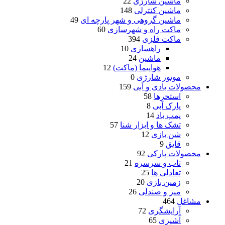
ماشین شارژی
22
ماشین کنترلی
148
ماشین گروهی و شهر پارچه ای
49
ماکت راه و شهرسازی
60
ماکت فلزی
394
راهسازی
10
ماشین
24
هواپیما (ماکت)
12
موتور شارژی
0
محصولات بادی و آبی
159
استخرها
58
پارک آبی
8
پمپ باد
14
تشک ها و ابزار شنا
57
شن بازی
12
قایق
9
محصولات پارکی
92
تاب و سرسره
21
تعادلی ها
25
زمین بازی
20
میز و صندلی
26
مشاغل
464
آرایشگری
72
آشپزی
65