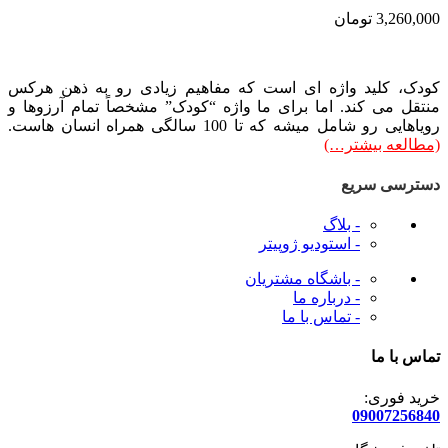
3,260,000
تومان
کودک، کلید واژه ای است که مفاهیم زیادی رو به ذهن هرکس
منتقل می کند. اما برای ما واژه “کودک” مشخصاً تمام آرزوها و
رویاهایی رو شامل میشه که تا 100 سالگی همراه انسان هاست.
(مطالعه بیشتر…)
دسترسی سریع
- بلاگ
- استودیو ژوپیتر
- باشگاه مشتریان
- درباره ما
- تماس با ما
تماس با ما
خرید فوری:
09007256840