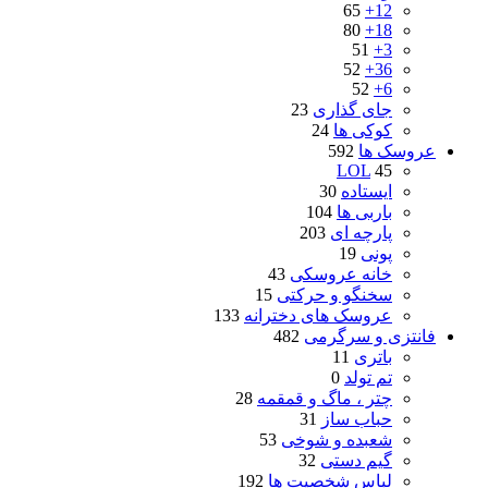
65
12+
80
18+
51
3+
52
36+
52
6+
جای گذاری
23
کوکی ها
24
عروسک ها
592
LOL
45
ایستاده
30
باربی ها
104
پارچه ای
203
پونی
19
خانه عروسکی
43
سخنگو و حرکتی
15
عروسک های دخترانه
133
فانتزی و سرگرمی
482
باتری
11
تم تولد
0
چتر ، ماگ و قمقمه
28
حباب ساز
31
شعبده و شوخی
53
گیم دستی
32
لباس شخصیت ها
192