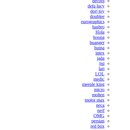
decool
defa lucy
dorj toy
doublee
eurographics
hasbro
Hola
hoopa
huanger
huina
intex
jada
jisi
lari
LOL
medic
meeple king
micro
molten
motor max
neca
nerf
OMG
persian
red box