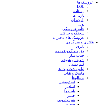
عروسک ها
LOL
ایستاده
باربی ها
پارچه ای
پونی
خانه عروسکی
سخنگو و حرکتی
عروسک های دخترانه
فانتزی و سرگرمی
باتری
چتر ، ماگ و قمقمه
حباب ساز
شعبده و شوخی
گیم دستی
لباس شخصیت ها
ماسک و نقاب
نرمالوها
اسکوییشی
اسلایم
پاپت ها
خمیر
شن جادویی
فیجت