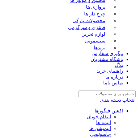
ماشین و موتور ها
پروازی ها
چرخ دار ها
محصولات پارکی
فانتزی و سرگرمی
لوازم تحریر
سیسمونی
برندها
پیگیری سفارش
باشگاه مشتریان
بلاگ
راهنمای خرید
درباره ما
تماس باما
انتخاب دسته بندی
اکشن فیگورها
انتقام جویان
انیمه ها
انیمیشن ها
جاسوئیچی