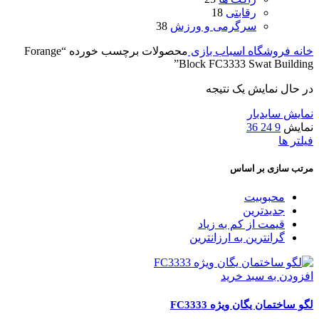
رقابتی
18
سرگرمی و ورزش
38
خانه
فروشگاه اسباب بازی
محصولات برچسب خورده “Forange
Block FC3333 Swat Building”
در حال نمایش یک نتیجه
نمایش سایدبار
نمایش
9
24
36
فیلتر ها
مرتب سازی بر اساس
محبوبیت
جدیدترین
قیمت از کم به زیاد
گرانترین به ارزانترین
افزودن به سبد خرید
لگو ساختمان یگان ویژه FC3333