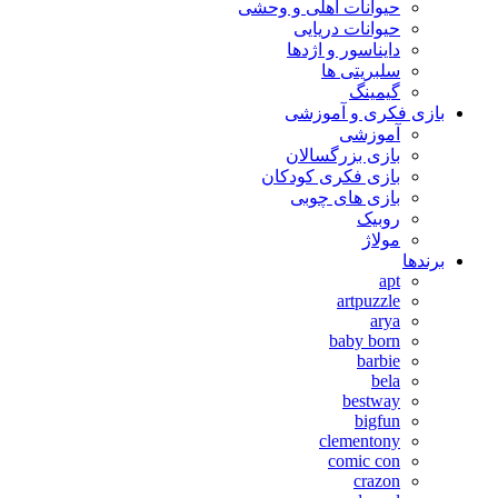
حیوانات اهلی و وحشی
حیوانات دریایی
دایناسور و اژدها
سلبریتی ها
گیمینگ
بازی فکری و آموزشی
آموزشی
بازی بزرگسالان
بازی فکری کودکان
بازی های چوبی
روبیک
مولاژ
برندها
apt
artpuzzle
arya
baby born
barbie
bela
bestway
bigfun
clementony
comic con
crazon