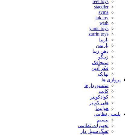
reel toys
staedler
syma
tak toy
wish
yanic toys
zarrin toys
بازیتا
بازیمن
ذهن زیبا
زینگو
سنجاقک
فکر آذین
نهالک
پروازی ها
سنسوردارها
کایت
کوادکوپتر
هلی کوپتر
هواپیما
پلیسی نظامی
بیسیم
تجهیزات نظامی
تفنگ سیبل دار