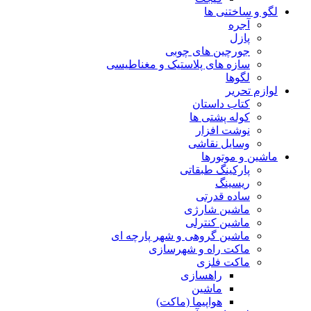
لگو و ساختنی ها
آجره
پازل
جورچین های چوبی
سازه های پلاستیک و مغناطیسی
لگوها
لوازم تحریر
کتاب داستان
کوله پشتی ها
نوشت افزار
وسایل نقاشی
ماشین و موتورها
پارکینگ طبقاتی
ریسینگ
ساده قدرتی
ماشین شارژی
ماشین کنترلی
ماشین گروهی و شهر پارچه ای
ماکت راه و شهرسازی
ماکت فلزی
راهسازی
ماشین
هواپیما (ماکت)