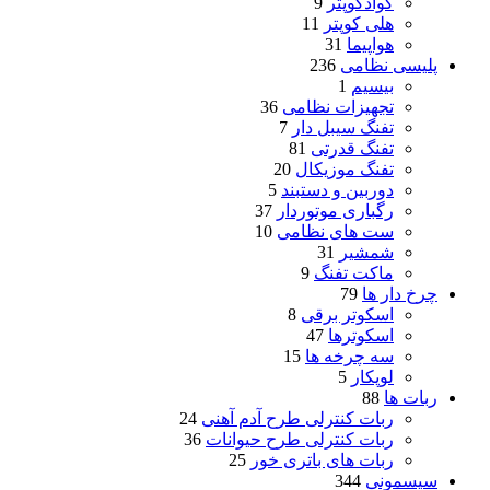
کوادکوپتر
9
هلی کوپتر
11
هواپیما
31
پلیسی نظامی
236
بیسیم
1
تجهیزات نظامی
36
تفنگ سیبل دار
7
تفنگ قدرتی
81
تفنگ موزیکال
20
دوربین و دستبند
5
رگباری موتوردار
37
ست های نظامی
10
شمشیر
31
ماکت تفنگ
9
چرخ دار ها
79
اسکوتر برقی
8
اسکوترها
47
سه چرخه ها
15
لوپکار
5
ربات ها
88
ربات کنترلی طرح آدم آهنی
24
ربات کنترلی طرح حیوانات
36
ربات های باتری خور
25
سیسمونی
344