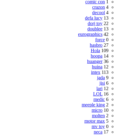
comic con
1
crazon
4
decool
4
defa lucy
13
dorj toy
22
doublee
13
eurographics
42
force
0
hasbro
27
Hola
109
hoopa
14
huanger
36
huina
12
intex
113
jada
9
jisi
6
lari
12
LOL
16
medic
6
meeple king
2
micro
10
molten
2
motor max
5
mv toy
0
neca
17