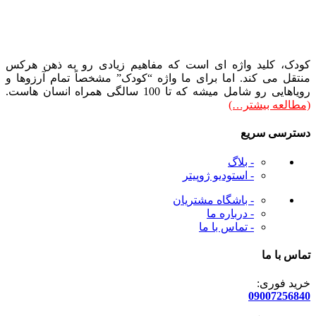
کودک، کلید واژه ای است که مفاهیم زیادی رو به ذهن هرکس
منتقل می کند. اما برای ما واژه “کودک” مشخصاً تمام آرزوها و
رویاهایی رو شامل میشه که تا 100 سالگی همراه انسان هاست.
(مطالعه بیشتر…)
دسترسی سریع
- بلاگ
- استودیو ژوپیتر
- باشگاه مشتریان
- درباره ما
- تماس با ما
تماس با ما
خرید فوری:
09007256840