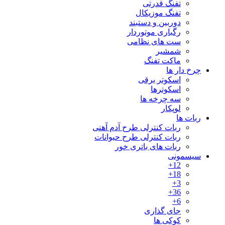
تفنگ قدرتی
تفنگ موزیکال
دوربین و دستبند
رگباری موتوردار
ست های نظامی
شمشیر
ماکت تفنگ
چرخ دار ها
اسکوتر برقی
اسکوترها
سه چرخه ها
لوپکار
ربات ها
ربات کنترلی طرح آدم آهنی
ربات کنترلی طرح حیوانات
ربات های باتری خور
سیسمونی
12+
18+
3+
36+
6+
جای گذاری
کوکی ها