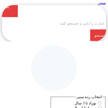
بستن
جستجو
کن
انتخاب رده سنی :
نوزاد تا 3 سال
سن 4 تا 7 سال