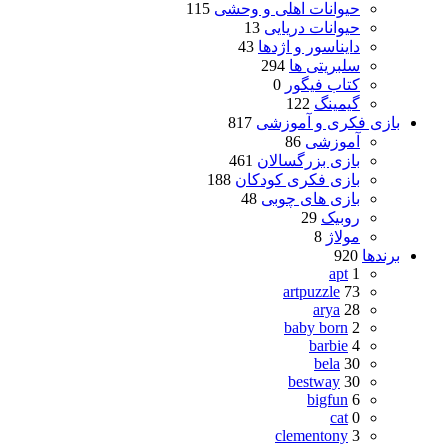
حیوانات اهلی و وحشی
115
حیوانات دریایی
13
دایناسور و اژدها
43
سلبریتی ها
294
کتاب فیگور
0
گیمینگ
122
بازی فکری و آموزشی
817
آموزشی
86
بازی بزرگسالان
461
بازی فکری کودکان
188
بازی های چوبی
48
روبیک
29
مولاژ
8
برندها
920
apt
1
artpuzzle
73
arya
28
baby born
2
barbie
4
bela
30
bestway
30
bigfun
6
cat
0
clementony
3