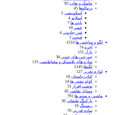
ماسک و نقاب
85
نرمالوها
45
اسکوییشی
5
اسلایم
4
پاپت ها
7
خمیر
19
شن جادویی
4
فیجت
3
لگو و ساختنی ها
1533
آجره
74
پازل
151
جورچین های چوبی
30
سازه های پلاستیک و مغناطیسی
133
لگوها
1145
لوازم تحریر
127
کتاب داستان
16
کوله پشتی ها
14
نوشت افزار
51
وسایل نقاشی
45
ماشین و موتورها
791
پارکینگ طبقاتی
30
ریسینگ
19
ساده قدرتی
70