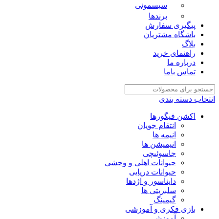
سیسمونی
برندها
پیگیری سفارش
باشگاه مشتریان
بلاگ
راهنمای خرید
درباره ما
تماس باما
انتخاب دسته بندی
اکشن فیگورها
انتقام جویان
انیمه ها
انیمیشن ها
جاسوئیچی
حیوانات اهلی و وحشی
حیوانات دریایی
دایناسور و اژدها
سلبریتی ها
گیمینگ
بازی فکری و آموزشی
آموزشی