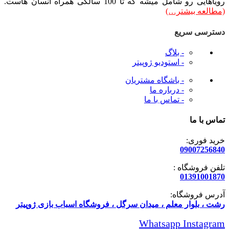
رویاهایی رو شامل میشه که تا 100 سالگی همراه انسان هاست.
(مطالعه بیشتر…)
دسترسی سریع
- بلاگ
- استودیو ژوپیتر
- باشگاه مشتریان
- درباره ما
- تماس با ما
تماس با ما
خرید فوری:
09007256840
تلفن فروشگاه :
01391001870
آدرس فروشگاه:
رشت ، بلوار معلم ، میدان سرگل ، فروشگاه اسباب بازی ژوپیتر
Whatsapp
Instagram