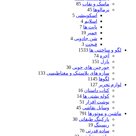
ماسک و نقاب
85
نرمالوها
45
اسکوییشی
5
اسلایم
4
پاپت ها
7
خمیر
19
شن جادویی
4
فیجت
3
لگو و ساختنی ها
1533
آجره
74
پازل
151
جورچین های چوبی
30
سازه های پلاستیک و مغناطیسی
133
لگوها
1145
لوازم تحریر
127
کتاب داستان
16
کوله پشتی ها
14
نوشت افزار
51
وسایل نقاشی
45
ماشین و موتورها
791
پارکینگ طبقاتی
30
ریسینگ
19
ساده قدرتی
70