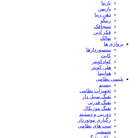
بازیتا
بازیمن
ذهن زیبا
زینگو
سنجاقک
فکر آذین
نهالک
پروازی ها
سنسوردارها
کایت
کوادکوپتر
هلی کوپتر
هواپیما
پلیسی نظامی
بیسیم
تجهیزات نظامی
تفنگ سیبل دار
تفنگ قدرتی
تفنگ موزیکال
دوربین و دستبند
رگباری موتوردار
ست های نظامی
شمشیر
ماکت تفنگ