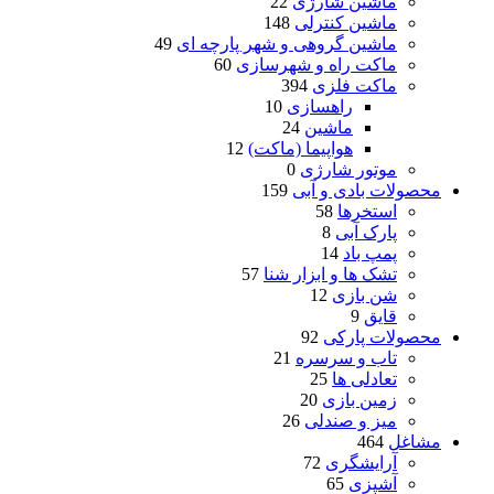
ماشین شارژی
22
ماشین کنترلی
148
ماشین گروهی و شهر پارچه ای
49
ماکت راه و شهرسازی
60
ماکت فلزی
394
راهسازی
10
ماشین
24
هواپیما (ماکت)
12
موتور شارژی
0
محصولات بادی و آبی
159
استخرها
58
پارک آبی
8
پمپ باد
14
تشک ها و ابزار شنا
57
شن بازی
12
قایق
9
محصولات پارکی
92
تاب و سرسره
21
تعادلی ها
25
زمین بازی
20
میز و صندلی
26
مشاغل
464
آرایشگری
72
آشپزی
65