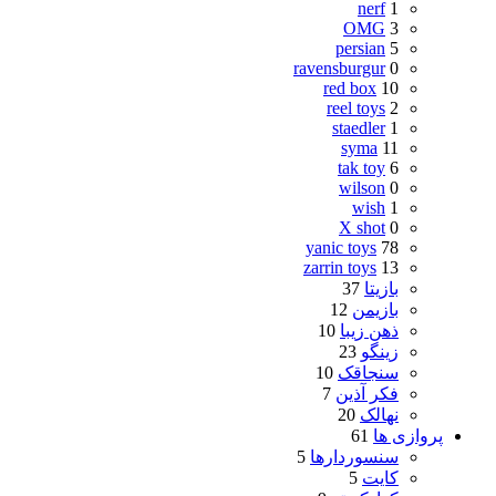
nerf
1
OMG
3
persian
5
ravensburgur
0
red box
10
reel toys
2
staedler
1
syma
11
tak toy
6
wilson
0
wish
1
X shot
0
yanic toys
78
zarrin toys
13
بازیتا
37
بازیمن
12
ذهن زیبا
10
زینگو
23
سنجاقک
10
فکر آذین
7
نهالک
20
پروازی ها
61
سنسوردارها
5
کایت
5