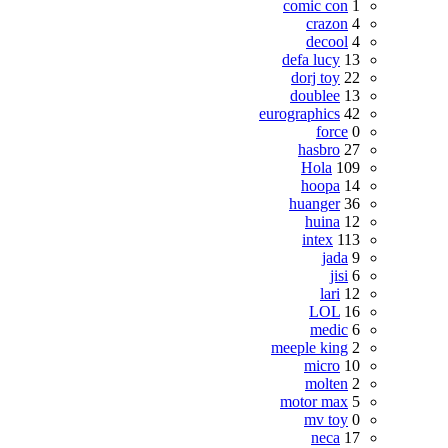
comic con
1
crazon
4
decool
4
defa lucy
13
dorj toy
22
doublee
13
eurographics
42
force
0
hasbro
27
Hola
109
hoopa
14
huanger
36
huina
12
intex
113
jada
9
jisi
6
lari
12
LOL
16
medic
6
meeple king
2
micro
10
molten
2
motor max
5
mv toy
0
neca
17