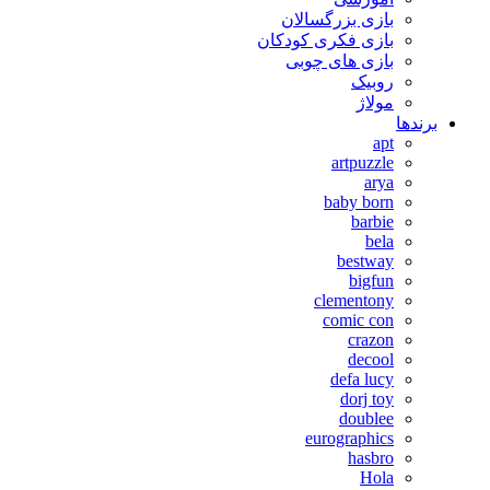
بازی بزرگسالان
بازی فکری کودکان
بازی های چوبی
روبیک
مولاژ
برندها
apt
artpuzzle
arya
baby born
barbie
bela
bestway
bigfun
clementony
comic con
crazon
decool
defa lucy
dorj toy
doublee
eurographics
hasbro
Hola