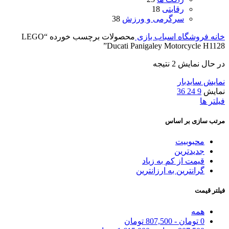
رقابتی
18
سرگرمی و ورزش
38
خانه
فروشگاه اسباب بازی
محصولات برچسب خورده “LEGO
Ducati Panigaley Motorcycle H1128”
در حال نمایش 2 نتیجه
نمایش سایدبار
نمایش
9
24
36
فیلتر ها
مرتب سازی بر اساس
محبوبیت
جدیدترین
قیمت از کم به زیاد
گرانترین به ارزانترین
فیلتر قیمت
همه
0
تومان
-
807,500
تومان