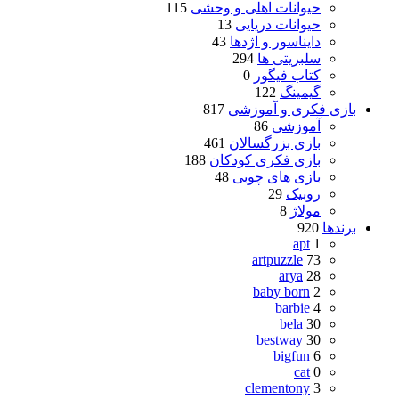
حیوانات اهلی و وحشی
115
حیوانات دریایی
13
دایناسور و اژدها
43
سلبریتی ها
294
کتاب فیگور
0
گیمینگ
122
بازی فکری و آموزشی
817
آموزشی
86
بازی بزرگسالان
461
بازی فکری کودکان
188
بازی های چوبی
48
روبیک
29
مولاژ
8
برندها
920
apt
1
artpuzzle
73
arya
28
baby born
2
barbie
4
bela
30
bestway
30
bigfun
6
cat
0
clementony
3