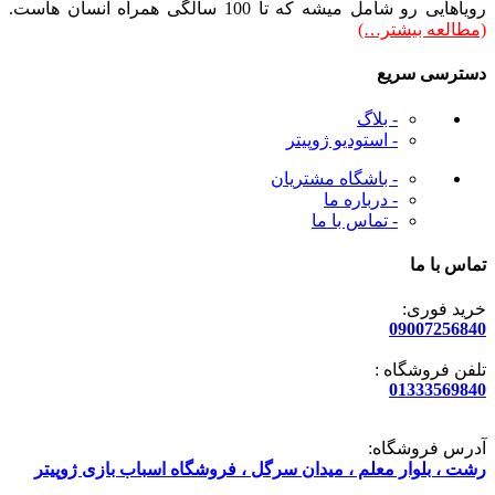
رویاهایی رو شامل میشه که تا 100 سالگی همراه انسان هاست.
(مطالعه بیشتر…)
دسترسی سریع
- بلاگ
- استودیو ژوپیتر
- باشگاه مشتریان
- درباره ما
- تماس با ما
تماس با ما
خرید فوری:
09007256840
تلفن فروشگاه :
01333569840
آدرس فروشگاه:
رشت ، بلوار معلم ، میدان سرگل ، فروشگاه اسباب بازی ژوپیتر