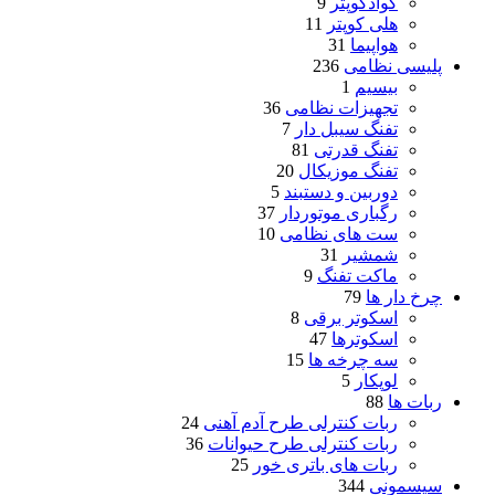
کوادکوپتر
9
هلی کوپتر
11
هواپیما
31
پلیسی نظامی
236
بیسیم
1
تجهیزات نظامی
36
تفنگ سیبل دار
7
تفنگ قدرتی
81
تفنگ موزیکال
20
دوربین و دستبند
5
رگباری موتوردار
37
ست های نظامی
10
شمشیر
31
ماکت تفنگ
9
چرخ دار ها
79
اسکوتر برقی
8
اسکوترها
47
سه چرخه ها
15
لوپکار
5
ربات ها
88
ربات کنترلی طرح آدم آهنی
24
ربات کنترلی طرح حیوانات
36
ربات های باتری خور
25
سیسمونی
344