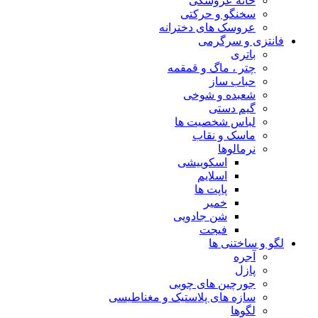
خانه عروسکی
سخنگو و حرکتی
عروسک های دخترانه
فانتزی و سرگرمی
باتری
چتر ، ماگ و قمقمه
حباب ساز
شعبده و شوخی
گیم دستی
لباس شخصیت ها
ماسک و نقاب
نرمالوها
اسکوییشی
اسلایم
پاپت ها
خمیر
شن جادویی
فیجت
لگو و ساختنی ها
آجره
پازل
جورچین های چوبی
سازه های پلاستیک و مغناطیسی
لگوها