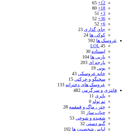
65
12+
80
18+
51
3+
52
36+
52
6+
جای گذاری
23
کوکی ها
24
عروسک ها
592
LOL
45
ایستاده
30
باربی ها
104
پارچه ای
203
پونی
19
خانه عروسکی
43
سخنگو و حرکتی
15
عروسک های دخترانه
133
فانتزی و سرگرمی
482
باتری
11
تم تولد
0
چتر ، ماگ و قمقمه
28
حباب ساز
31
شعبده و شوخی
53
گیم دستی
32
لباس شخصیت ها
192