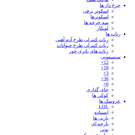
چرخ دار ها
اسکوتر برقی
اسکوترها
سه چرخه ها
لوپکار
ربات ها
ربات کنترلی طرح آدم آهنی
ربات کنترلی طرح حیوانات
ربات های باتری خور
سیسمونی
12+
18+
3+
36+
6+
جای گذاری
کوکی ها
عروسک ها
LOL
ایستاده
باربی ها
پارچه ای
پونی