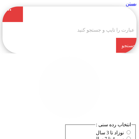
بستن
جستجو
کن
انتخاب رده سنی :
نوزاد تا 3 سال
سن 4 تا 7 سال