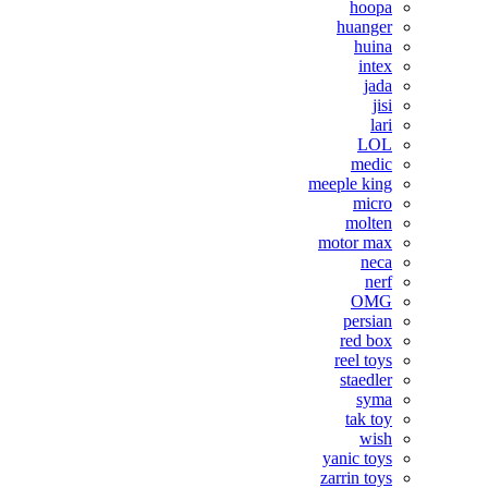
hoopa
huanger
huina
intex
jada
jisi
lari
LOL
medic
meeple king
micro
molten
motor max
neca
nerf
OMG
persian
red box
reel toys
staedler
syma
tak toy
wish
yanic toys
zarrin toys