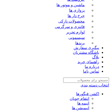
ماشین و موتور ها
پروازی ها
چرخ دار ها
محصولات پارکی
فانتزی و سرگرمی
لوازم تحریر
سیسمونی
برندها
پیگیری سفارش
باشگاه مشتریان
بلاگ
راهنمای خرید
درباره ما
تماس باما
انتخاب دسته بندی
اکشن فیگورها
انتقام جویان
انیمه ها
انیمیشن ها