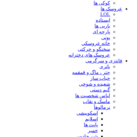
کوکی ها
عروسک ها
LOL
ایستاده
باربی ها
پارچه ای
پونی
خانه عروسکی
سخنگو و حرکتی
عروسک های دخترانه
فانتزی و سرگرمی
باتری
چتر ، ماگ و قمقمه
حباب ساز
شعبده و شوخی
گیم دستی
لباس شخصیت ها
ماسک و نقاب
نرمالوها
اسکوییشی
اسلایم
پاپت ها
خمیر
شن جادویی