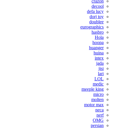
crazon
decool
defa lucy
dorj toy
doublee
eurographics
hasbro
Hola
hoopa
huanger
huina
intex
jada
jisi
lari
LOL
medic
meeple king
micro
molten
motor max
neca
nerf
OMG
persian