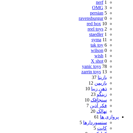
nerf
1
OMG
3
persian
5
ravensburgur
0
red box
10
reel toys
2
staedler
1
syma
11
tak toy
6
wilson
0
wish
1
X shot
0
yanic toys
78
zarrin toys
13
بازیتا
37
بازیمن
12
ذهن زیبا
10
زینگو
23
سنجاقک
10
فکر آذین
7
نهالک
20
پروازی ها
61
سنسوردارها
5
کایت
5