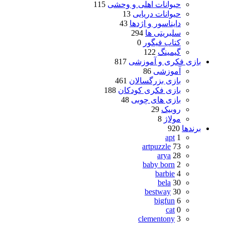
حیوانات اهلی و وحشی
115
حیوانات دریایی
13
دایناسور و اژدها
43
سلبریتی ها
294
کتاب فیگور
0
گیمینگ
122
بازی فکری و آموزشی
817
آموزشی
86
بازی بزرگسالان
461
بازی فکری کودکان
188
بازی های چوبی
48
روبیک
29
مولاژ
8
برندها
920
apt
1
artpuzzle
73
arya
28
baby born
2
barbie
4
bela
30
bestway
30
bigfun
6
cat
0
clementony
3