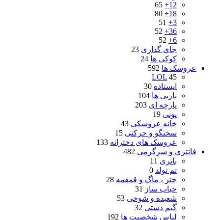
65
12+
80
18+
51
3+
52
36+
52
6+
جای گذاری
23
کوکی ها
24
عروسک ها
592
LOL
45
ایستاده
30
باربی ها
104
پارچه ای
203
پونی
19
خانه عروسکی
43
سخنگو و حرکتی
15
عروسک های دخترانه
133
فانتزی و سرگرمی
482
باتری
11
تم تولد
0
چتر ، ماگ و قمقمه
28
حباب ساز
31
شعبده و شوخی
53
گیم دستی
32
لباس شخصیت ها
192