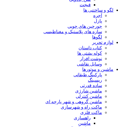
فیجت
لگو و ساختنی ها
آجره
پازل
جورچین های چوبی
سازه های پلاستیک و مغناطیسی
لگوها
لوازم تحریر
کتاب داستان
کوله پشتی ها
نوشت افزار
وسایل نقاشی
ماشین و موتورها
پارکینگ طبقاتی
ریسینگ
ساده قدرتی
ماشین شارژی
ماشین کنترلی
ماشین گروهی و شهر پارچه ای
ماکت راه و شهرسازی
ماکت فلزی
راهسازی
ماشین