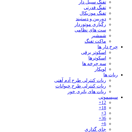
تفنگ سیبل دار
تفنگ قدرتی
تفنگ موزیکال
دوربین و دستبند
رگباری موتوردار
ست های نظامی
شمشیر
ماکت تفنگ
چرخ دار ها
اسکوتر برقی
اسکوترها
سه چرخه ها
لوپکار
ربات ها
ربات کنترلی طرح آدم آهنی
ربات کنترلی طرح حیوانات
ربات های باتری خور
سیسمونی
12+
18+
3+
36+
6+
جای گذاری