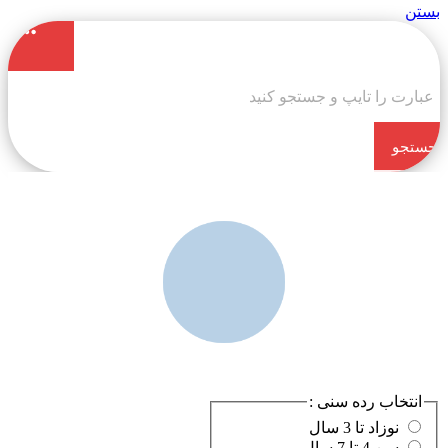
بستن
جستجو
کن
انتخاب رده سنی :
نوزاد تا 3 سال
سن 4 تا 7 سال