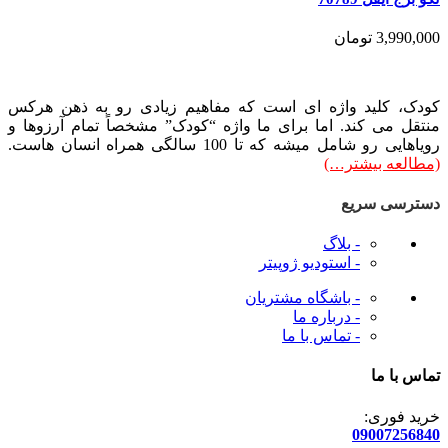
3,990,000
تومان
کودک، کلید واژه ای است که مفاهیم زیادی رو به ذهن هرکس
منتقل می کند. اما برای ما واژه “کودک” مشخصاً تمام آرزوها و
رویاهایی رو شامل میشه که تا 100 سالگی همراه انسان هاست.
(مطالعه بیشتر…)
دسترسی سریع
- بلاگ
- استودیو ژوپیتر
- باشگاه مشتریان
- درباره ما
- تماس با ما
تماس با ما
خرید فوری:
09007256840