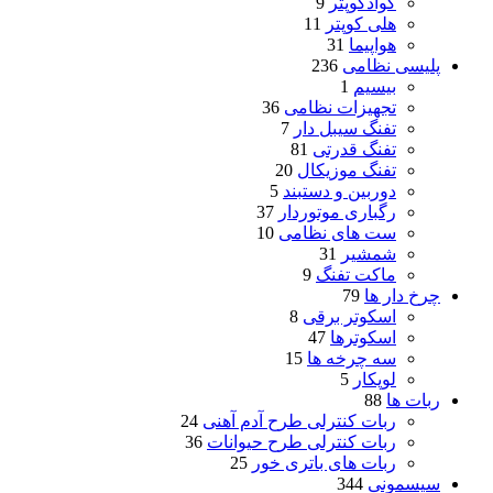
کوادکوپتر
9
هلی کوپتر
11
هواپیما
31
پلیسی نظامی
236
بیسیم
1
تجهیزات نظامی
36
تفنگ سیبل دار
7
تفنگ قدرتی
81
تفنگ موزیکال
20
دوربین و دستبند
5
رگباری موتوردار
37
ست های نظامی
10
شمشیر
31
ماکت تفنگ
9
چرخ دار ها
79
اسکوتر برقی
8
اسکوترها
47
سه چرخه ها
15
لوپکار
5
ربات ها
88
ربات کنترلی طرح آدم آهنی
24
ربات کنترلی طرح حیوانات
36
ربات های باتری خور
25
سیسمونی
344