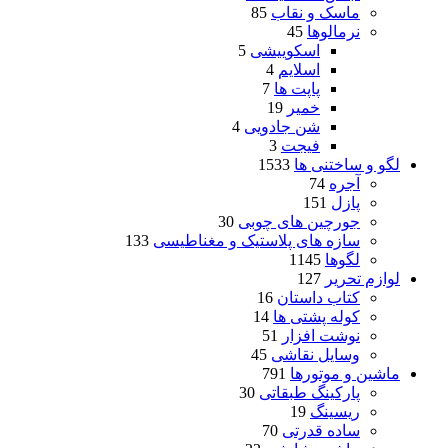
ماسک و نقاب
85
نرمالوها
45
اسکوییشی
5
اسلایم
4
پاپت ها
7
خمیر
19
شن جادویی
4
فیجت
3
لگو و ساختنی ها
1533
آجره
74
پازل
151
جورچین های چوبی
30
سازه های پلاستیک و مغناطیسی
133
لگوها
1145
لوازم تحریر
127
کتاب داستان
16
کوله پشتی ها
14
نوشت افزار
51
وسایل نقاشی
45
ماشین و موتورها
791
پارکینگ طبقاتی
30
ریسینگ
19
ساده قدرتی
70