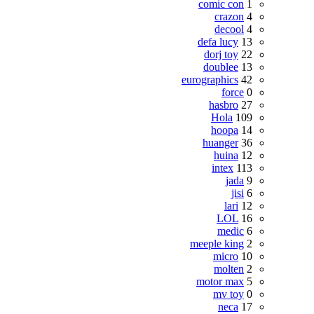
comic con
1
crazon
4
decool
4
defa lucy
13
dorj toy
22
doublee
13
eurographics
42
force
0
hasbro
27
Hola
109
hoopa
14
huanger
36
huina
12
intex
113
jada
9
jisi
6
lari
12
LOL
16
medic
6
meeple king
2
micro
10
molten
2
motor max
5
mv toy
0
neca
17