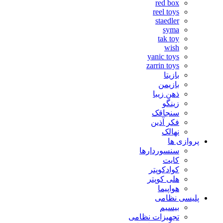
red box
reel toys
staedler
syma
tak toy
wish
yanic toys
zarrin toys
بازیتا
بازیمن
ذهن زیبا
زینگو
سنجاقک
فکر آذین
نهالک
پروازی ها
سنسوردارها
کایت
کوادکوپتر
هلی کوپتر
هواپیما
پلیسی نظامی
بیسیم
تجهیزات نظامی