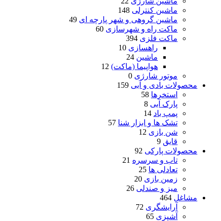
ماشین شارژی
22
ماشین کنترلی
148
ماشین گروهی و شهر پارچه ای
49
ماکت راه و شهرسازی
60
ماکت فلزی
394
راهسازی
10
ماشین
24
هواپیما (ماکت)
12
موتور شارژی
0
محصولات بادی و آبی
159
استخرها
58
پارک آبی
8
پمپ باد
14
تشک ها و ابزار شنا
57
شن بازی
12
قایق
9
محصولات پارکی
92
تاب و سرسره
21
تعادلی ها
25
زمین بازی
20
میز و صندلی
26
مشاغل
464
آرایشگری
72
آشپزی
65