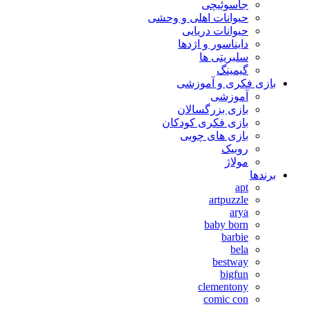
جاسوئیچی
حیوانات اهلی و وحشی
حیوانات دریایی
دایناسور و اژدها
سلبریتی ها
گیمینگ
بازی فکری و آموزشی
آموزشی
بازی بزرگسالان
بازی فکری کودکان
بازی های چوبی
روبیک
مولاژ
برندها
apt
artpuzzle
arya
baby born
barbie
bela
bestway
bigfun
clementony
comic con