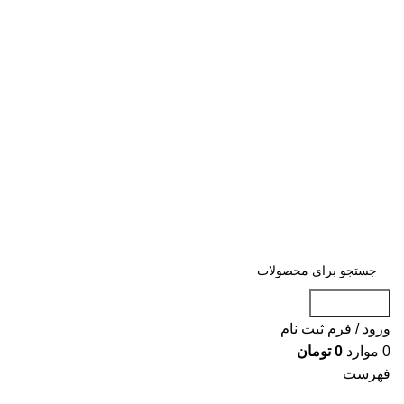
«« به علت اختلال اینترنت در صورت عدم
موفقیت جهت ثبت سفارش، لطفاً با شماره
09007256840 تماس بگیرید »»
«« به علت اختلال اینترنت در صورت عدم موفقیت جهت ثبت
سفارش، لطفاً با شماره 09007256840 تماس بگیرید »»
جست و جو
ورود / فرم ثبت نام
0
موارد
0
تومان
فهرست