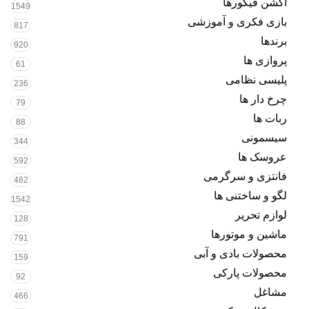
اکشن فیگورها
1549
بازی فکری و آموزشی
817
برندها
920
پروازی ها
61
پلیسی نظامی
236
چرخ دار ها
79
ربات ها
88
سیسمونی
344
عروسک ها
592
فانتزی و سرگرمی
482
لگو و ساختنی ها
1542
لوازم تحریر
128
ماشین و موتورها
791
محصولات بادی و آبی
159
محصولات پارکی
92
مشاغل
466