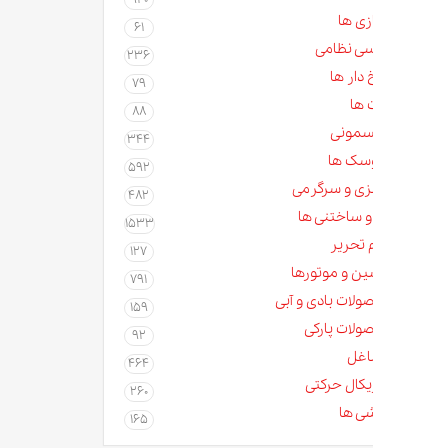
زی ها
61
سی نظامی
236
دار ها
79
 ها
88
مونی
344
سک ها
592
زی و سرگرمی
482
و ساختنی ها
1533
م تحریر
127
ن و موتورها
791
لات بادی و آبی
159
لات پارکی
92
غل
464
کال حرکتی
260
ی ها
165