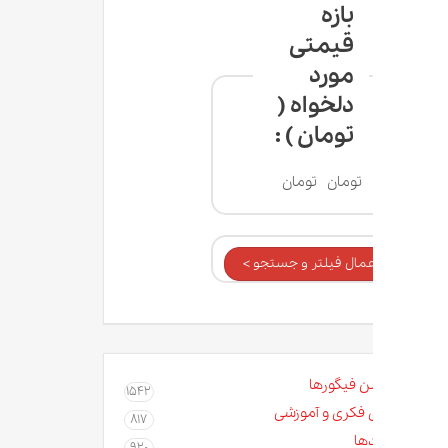
بازه
قیمتی
مورد
دلخواه (
تومان ) :
تومان
تومان
عمال فیلتر و جستجو >
ن فیگورها
1542
 فکری و آموزشی
817
ها
920