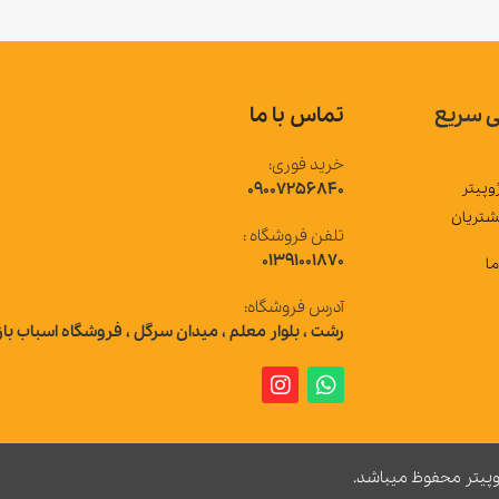
تماس با ما
خرید فوری:
09007256840
تلفن فروشگاه :
01391001870
آدرس فروشگاه:
رشت ، بلوار معلم ، میدان سرگل ، فروشگاه اسباب بازی ژوپیتر
 میباشد.