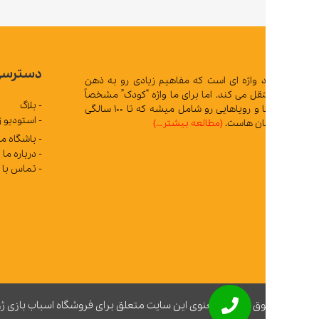
دسترسی سریع
د واژه ای است که مفاهیم زیادی رو به ذهن
 می کند. اما برای ما واژه “کودک” مشخصاً
- بلاگ
تمام آرزوها و رویاهایی رو شامل میشه که تا 100 سالگی
- استودیو ژوپیتر
ان هاست.
(مطالعه بیشتر…)
- باشگاه مشتریان
- درباره ما
- تماس با ما
ق مادی و معنوی این سایت متعلق برای فروشگاه اسباب بازی ژوپیتر محفوظ