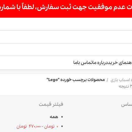
ت سفارش، لطفاً با شماره 09007256840 تماس بگیرید »»
درباره ما
تماس باما
محصولات برچسب خورده “Lego”
فیلتر قیمت
همه
0
تومان
-
470,000
تومان