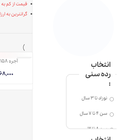
قیمت از کم به زیاد
گرانترین به ارزانترین
آجره 158 قطعه Steam
ناموجود
انتخاب
رده سنی
2,068,000
تومان
:
نوزاد تا 3 سال
سن 4 تا 7 سال
سن 8 تا 12
سال