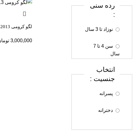
رده سنی
:
لگو کرومی 2013 قطعه 88076
نوزاد تا 3 سال
3,000,000
توما
سن 4 تا 7
سال
انتخاب
سن 8 تا 12
جنسیت :
سال
پسرانه
سن 13 تا 18
سال
دخترانه
سن 18 سال
به بالا