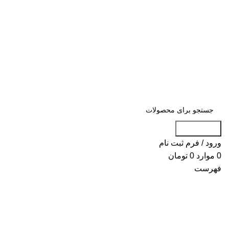
«« به علت اختلال اینترنت در صورت عدم موف
«« به علت اختلال اینترنت در ص
جست و جو
ورود / فرم ثبت نام
0
موارد
0
تومان
فهرست