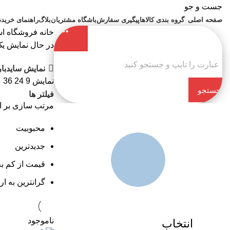
جست و جو
صفحه اصلی
گروه بندی کالاها
پیگیری سفارش
باشگاه مشتریان
بلاگ
راهنمای خرید
د
خانه
فروشگاه اس
در حال نمایش یک
نمایش سایدبار
نمایش
9
24
36
جستجو
فیلتر ها
مرتب سازی بر 
کن
محبوبیت
جدیدترین
قیمت از کم به
گرانترین به ار
ناموجود
انتخاب