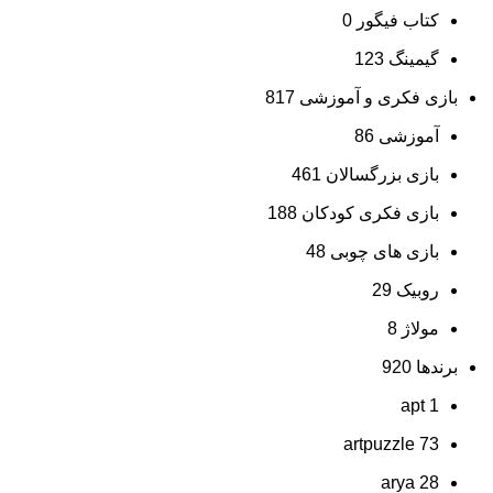
کتاب فیگور
0
گیمینگ
123
بازی فکری و آموزشی
817
آموزشی
86
بازی بزرگسالان
461
بازی فکری کودکان
188
بازی های چوبی
48
روبیک
29
مولاژ
8
برندها
920
apt
1
artpuzzle
73
arya
28