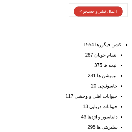
اعمال فیلتر و جستجو >
اکشن فیگورها
1554
انتقام جویان
287
انیمه ها
375
انیمیشن ها
281
جاسوئیچی
20
حیوانات اهلی و وحشی
117
حیوانات دریایی
13
دایناسور و اژدها
43
سلبریتی ها
295