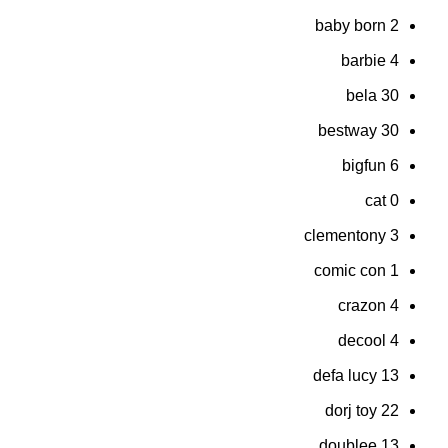
baby born
2
barbie
4
bela
30
bestway
30
bigfun
6
cat
0
clementony
3
comic con
1
crazon
4
decool
4
defa lucy
13
dorj toy
22
doublee
13