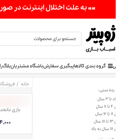
«« به علت اختلال اینترنت در صورت عدم موفقیت جهت ثب
ی
گروه بندی کالاها
پیگیری سفارش
باشگاه مشتریان
بلاگ
راهنمای خرید
خانه
فروشگاه اسباب بازی
رده سنی :
بازی دانجنز اند دراگنز ل
324,000
تومان