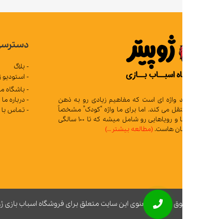
دسترسی سریع
- بلاگ
- استودیو ژوپیتر
- باشگاه مشتریان
- درباره ما
د واژه ای است که مفاهیم زیادی رو به ذهن
 می کند. اما برای ما واژه “کودک” مشخصاً
- تماس با ما
تمام آرزوها و رویاهایی رو شامل میشه که تا 100 سالگی
ان هاست.
(مطالعه بیشتر…)
ق مادی و معنوی این سایت متعلق برای فروشگاه اسباب بازی ژوپیتر محفوظ