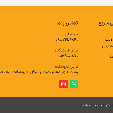
تماس با ما
خرید فوری:
09007256840
تلفن فروشگاه :
01391001870
آدرس فروشگاه:
رشت ، بلوار معلم ، میدان سرگل ، فروشگاه اسباب بازی ژوپیتر
 میباشد.