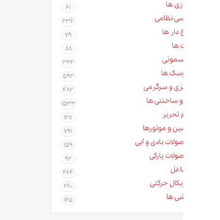
زی ها
61
سی نظامی
236
دار ها
79
 ها
88
مونی
344
سک ها
592
زی و سرگرمی
482
و ساختنی ها
1533
م تحریر
127
ن و موتورها
791
لات بادی و آبی
159
لات پارکی
92
غل
464
کال حرکتی
260
ی ها
165