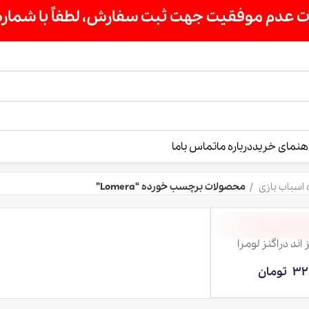
ت سفارش، لطفاً با شماره 09007256840 تماس بگیرید »»
درباره ما
تماس باما
محصولات برچسب خورده “Lomera”
ومرا