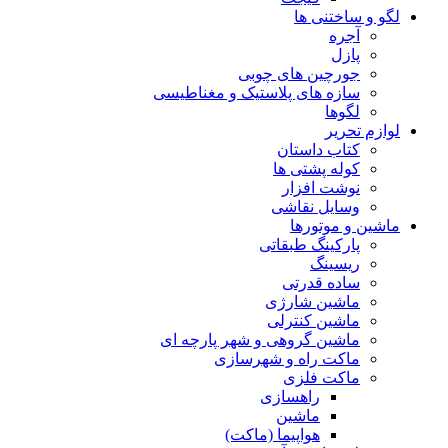
لگو و ساختنی ها
آجره
پازل
جورچین های چوبی
سازه های پلاستیک و مغناطیسی
لگوها
لوازم تحریر
کتاب داستان
کوله پشتی ها
نوشت افزار
وسایل نقاشی
ماشین و موتورها
پارکینگ طبقاتی
ریسینگ
ساده قدرتی
ماشین شارژی
ماشین کنترلی
ماشین گروهی و شهر پارچه ای
ماکت راه و شهرسازی
ماکت فلزی
راهسازی
ماشین
هواپیما (ماکت)