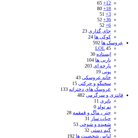
65
12+
80
18+
51
3+
52
36+
52
6+
جای گذاری
23
کوکی ها
24
عروسک ها
592
LOL
45
ایستاده
30
باربی ها
104
پارچه ای
203
پونی
19
خانه عروسکی
43
سخنگو و حرکتی
15
عروسک های دخترانه
133
فانتزی و سرگرمی
482
باتری
11
تم تولد
0
چتر ، ماگ و قمقمه
28
حباب ساز
31
شعبده و شوخی
53
گیم دستی
32
لباس شخصیت ها
192