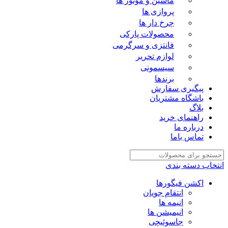
ماشین و موتور ها
پروازی ها
چرخ دار ها
محصولات پارکی
فانتزی و سرگرمی
لوازم تحریر
سیسمونی
برندها
پیگیری سفارش
باشگاه مشتریان
بلاگ
راهنمای خرید
درباره ما
تماس باما
انتخاب دسته بندی
اکشن فیگورها
انتقام جویان
انیمه ها
انیمیشن ها
جاسوئیچی