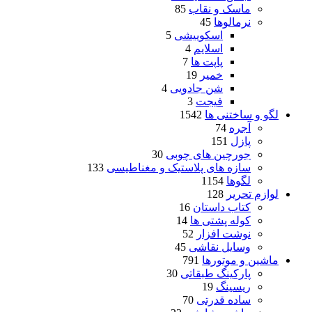
ماسک و نقاب
85
نرمالوها
45
اسکوییشی
5
اسلایم
4
پاپت ها
7
خمیر
19
شن جادویی
4
فیجت
3
لگو و ساختنی ها
1542
آجره
74
پازل
151
جورچین های چوبی
30
سازه های پلاستیک و مغناطیسی
133
لگوها
1154
لوازم تحریر
128
کتاب داستان
16
کوله پشتی ها
14
نوشت افزار
52
وسایل نقاشی
45
ماشین و موتورها
791
پارکینگ طبقاتی
30
ریسینگ
19
ساده قدرتی
70