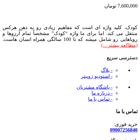
7,600,000
تومان
کودک، کلید واژه ای است که مفاهیم زیادی رو به ذهن هرکس
منتقل می کند. اما برای ما واژه “کودک” مشخصاً تمام آرزوها و
رویاهایی رو شامل میشه که تا 100 سالگی همراه انسان هاست.
(مطالعه بیشتر…)
دسترسی سریع
- بلاگ
- استودیو ژوپیتر
- باشگاه مشتریان
- درباره ما
- تماس با ما
تماس با ما
خرید فوری:
09007256840