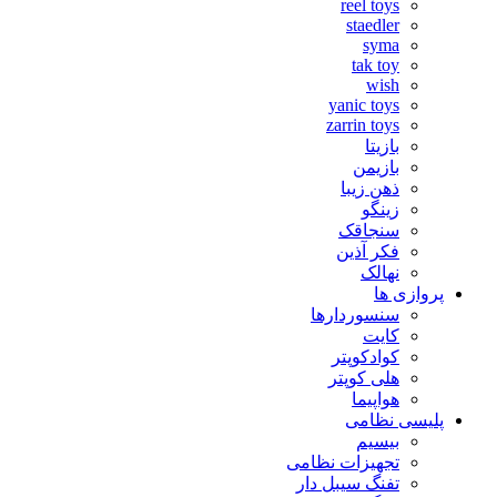
reel toys
staedler
syma
tak toy
wish
yanic toys
zarrin toys
بازیتا
بازیمن
ذهن زیبا
زینگو
سنجاقک
فکر آذین
نهالک
پروازی ها
سنسوردارها
کایت
کوادکوپتر
هلی کوپتر
هواپیما
پلیسی نظامی
بیسیم
تجهیزات نظامی
تفنگ سیبل دار