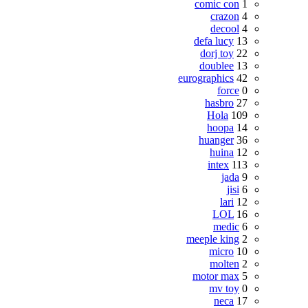
comic con
1
crazon
4
decool
4
defa lucy
13
dorj toy
22
doublee
13
eurographics
42
force
0
hasbro
27
Hola
109
hoopa
14
huanger
36
huina
12
intex
113
jada
9
jisi
6
lari
12
LOL
16
medic
6
meeple king
2
micro
10
molten
2
motor max
5
mv toy
0
neca
17