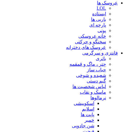
عروسک ها
LOL
ایستاده
باربی ها
پارچه ای
پونی
خانه عروسکی
سخنگو و حرکتی
عروسک های دخترانه
فانتزی و سرگرمی
باتری
چتر ، ماگ و قمقمه
حباب ساز
شعبده و شوخی
گیم دستی
لباس شخصیت ها
ماسک و نقاب
نرمالوها
اسکوییشی
اسلایم
پاپت ها
خمیر
شن جادویی
فیجت