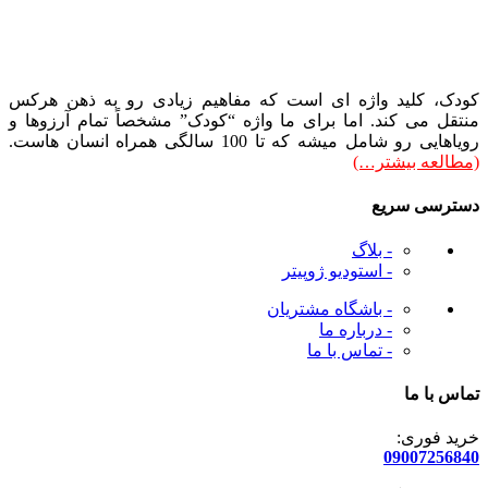
کودک، کلید واژه ای است که مفاهیم زیادی رو به ذهن هرکس
منتقل می کند. اما برای ما واژه “کودک” مشخصاً تمام آرزوها و
رویاهایی رو شامل میشه که تا 100 سالگی همراه انسان هاست.
(مطالعه بیشتر…)
دسترسی سریع
- بلاگ
- استودیو ژوپیتر
- باشگاه مشتریان
- درباره ما
- تماس با ما
تماس با ما
خرید فوری:
09007256840