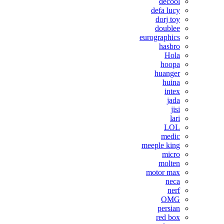
decool
defa lucy
dorj toy
doublee
eurographics
hasbro
Hola
hoopa
huanger
huina
intex
jada
jisi
lari
LOL
medic
meeple king
micro
molten
motor max
neca
nerf
OMG
persian
red box