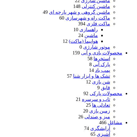
ماشین شارژی
22
ماشین کنترلی
148
ماشین گروهی و شهر پارچه ای
49
ماکت راه و شهرسازی
60
ماکت فلزی
394
راهسازی
10
ماشین
24
هواپیما (ماکت)
12
موتور شارژی
0
محصولات بادی و آبی
159
استخرها
58
پارک آبی
8
پمپ باد
14
تشک ها و ابزار شنا
57
شن بازی
12
قایق
9
محصولات پارکی
92
تاب و سرسره
21
تعادلی ها
25
زمین بازی
20
میز و صندلی
26
مشاغل
466
آرایشگری
74
آشپزی
65