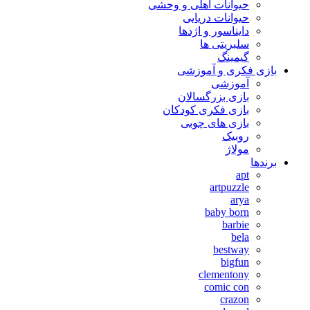
حیوانات اهلی و وحشی
حیوانات دریایی
دایناسور و اژدها
سلبریتی ها
گیمینگ
بازی فکری و آموزشی
آموزشی
بازی بزرگسالان
بازی فکری کودکان
بازی های چوبی
روبیک
مولاژ
برندها
apt
artpuzzle
arya
baby born
barbie
bela
bestway
bigfun
clementony
comic con
crazon