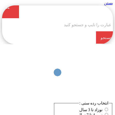
بستن
جستجو
کن
انتخاب رده سنی :
نوزاد تا 3 سال
سن 4 تا 7 سال