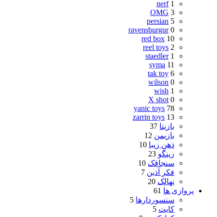
nerf
1
OMG
3
persian
5
ravensburgur
0
red box
10
reel toys
2
staedler
1
syma
11
tak toy
6
wilson
0
wish
1
X shot
0
yanic toys
78
zarrin toys
13
بازیتا
37
بازیمن
12
ذهن زیبا
10
زینگو
23
سنجاقک
10
فکر آذین
7
نهالک
20
پروازی ها
61
سنسوردارها
5
کایت
5