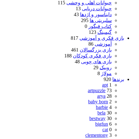
حیوانات اهلی و وحشی
115
حیوانات دریایی
13
دایناسور و اژدها
43
سلبریتی ها
295
کتاب فیگور
0
گیمینگ
123
بازی فکری و آموزشی
817
آموزشی
86
بازی بزرگسالان
461
بازی فکری کودکان
188
بازی های چوبی
48
روبیک
29
مولاژ
8
برندها
920
apt
1
artpuzzle
73
arya
28
baby born
2
barbie
4
bela
30
bestway
30
bigfun
6
cat
0
clementony
3