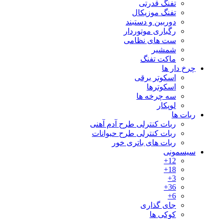
تفنگ قدرتی
تفنگ موزیکال
دوربین و دستبند
رگباری موتوردار
ست های نظامی
شمشیر
ماکت تفنگ
چرخ دار ها
اسکوتر برقی
اسکوترها
سه چرخه ها
لوپکار
ربات ها
ربات کنترلی طرح آدم آهنی
ربات کنترلی طرح حیوانات
ربات های باتری خور
سیسمونی
12+
18+
3+
36+
6+
جای گذاری
کوکی ها