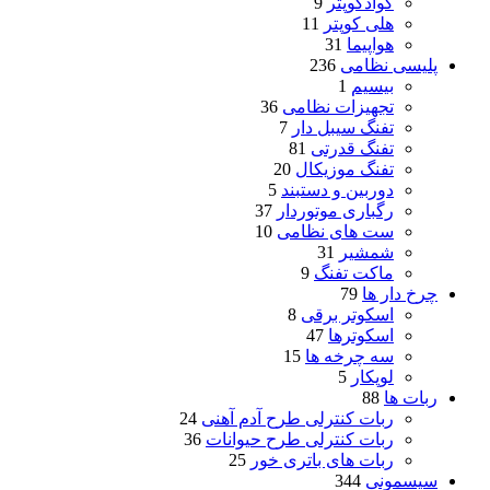
کوادکوپتر
9
هلی کوپتر
11
هواپیما
31
پلیسی نظامی
236
بیسیم
1
تجهیزات نظامی
36
تفنگ سیبل دار
7
تفنگ قدرتی
81
تفنگ موزیکال
20
دوربین و دستبند
5
رگباری موتوردار
37
ست های نظامی
10
شمشیر
31
ماکت تفنگ
9
چرخ دار ها
79
اسکوتر برقی
8
اسکوترها
47
سه چرخه ها
15
لوپکار
5
ربات ها
88
ربات کنترلی طرح آدم آهنی
24
ربات کنترلی طرح حیوانات
36
ربات های باتری خور
25
سیسمونی
344