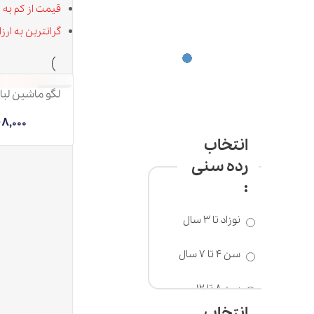
قیمت از کم به زیاد
گرانترین به ارزانترین
لگو ماشین لباسشویی FC8281-4
ناموجود
248,000
تومان
انتخاب
رده سنی
:
نوزاد تا 3 سال
سن 4 تا 7 سال
سن 8 تا 12
سال