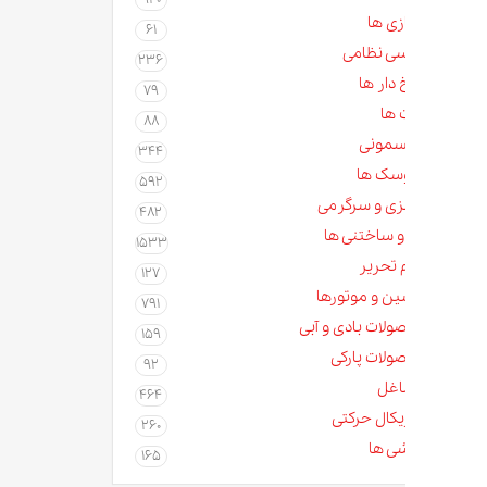
زی ها
61
سی نظامی
236
دار ها
79
 ها
88
مونی
344
سک ها
592
زی و سرگرمی
482
و ساختنی ها
1533
م تحریر
127
ن و موتورها
791
لات بادی و آبی
159
لات پارکی
92
غل
464
کال حرکتی
260
ی ها
165