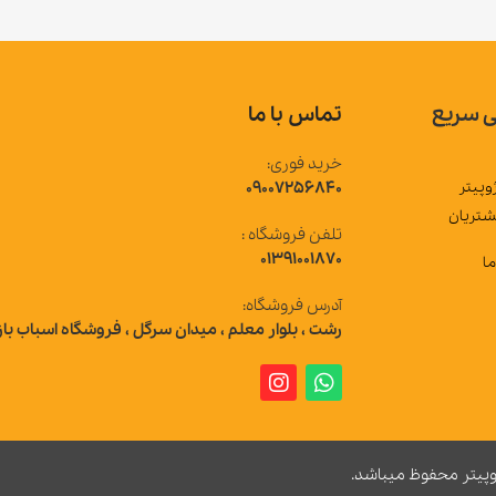
تماس با ما
خرید فوری:
09007256840
تلفن فروشگاه :
01391001870
آدرس فروشگاه:
رشت ، بلوار معلم ، میدان سرگل ، فروشگاه اسباب بازی ژوپیتر
 میباشد.