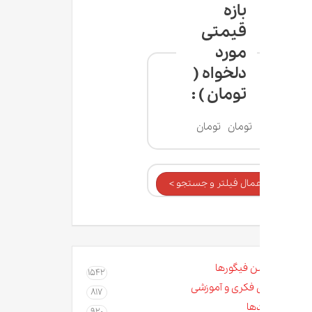
بازه
قیمتی
مورد
دلخواه (
تومان ) :
تومان
تومان
عمال فیلتر و جستجو >
ن فیگورها
1542
 فکری و آموزشی
817
ها
920