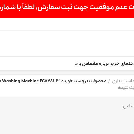
ت سفارش، لطفاً با شماره 09007256840 تماس بگیرید »»
درباره ما
تماس باما
محصولات برچسب خورده “Retro Washing Machine FC8281-4”