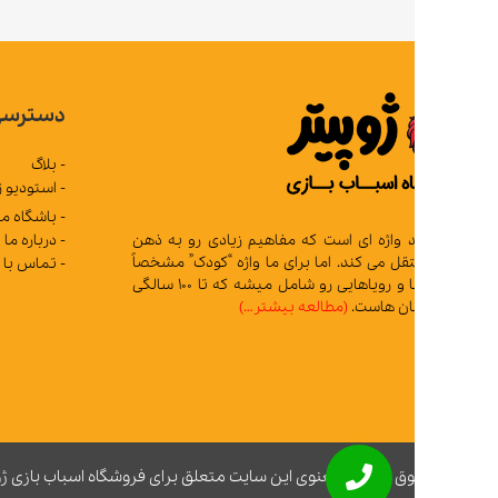
دسترسی سریع
- بلاگ
- استودیو ژوپیتر
- باشگاه مشتریان
- درباره ما
د واژه ای است که مفاهیم زیادی رو به ذهن
 می کند. اما برای ما واژه “کودک” مشخصاً
- تماس با ما
تمام آرزوها و رویاهایی رو شامل میشه که تا 100 سالگی
ان هاست.
(مطالعه بیشتر…)
ق مادی و معنوی این سایت متعلق برای فروشگاه اسباب بازی ژوپیتر محفوظ