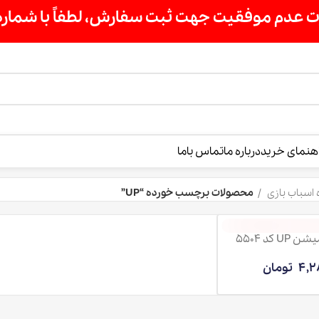
ت سفارش، لطفاً با شماره 09007256840 تماس بگیرید »»
درباره ما
تماس باما
محصولات برچسب خورده “UP”