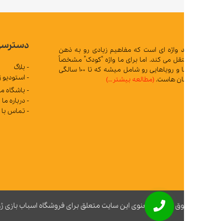
دسترسی سریع
د واژه ای است که مفاهیم زیادی رو به ذهن
 می کند. اما برای ما واژه “کودک” مشخصاً
- بلاگ
تمام آرزوها و رویاهایی رو شامل میشه که تا 100 سالگی
- استودیو ژوپیتر
ان هاست.
(مطالعه بیشتر…)
- باشگاه مشتریان
- درباره ما
- تماس با ما
ق مادی و معنوی این سایت متعلق برای فروشگاه اسباب بازی ژوپیتر محفوظ