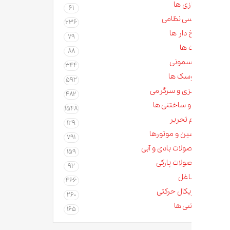
زی ها
61
سی نظامی
236
دار ها
79
 ها
88
مونی
344
سک ها
592
زی و سرگرمی
482
و ساختنی ها
1548
م تحریر
129
ن و موتورها
791
لات بادی و آبی
159
لات پارکی
92
غل
466
کال حرکتی
260
ی ها
165