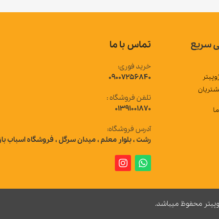
تماس با ما
خرید فوری:
09007256840
تلفن فروشگاه :
01391001870
آدرس فروشگاه:
رشت ، بلوار معلم ، میدان سرگل ، فروشگاه اسباب بازی ژوپیتر
 میباشد.