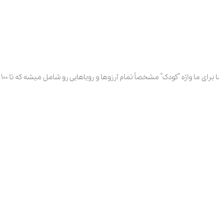
کودک” مشخصاً تمام آرزوها و رویاهایی رو شامل میشه که تا 100 سالگی همراه انسان هاست.