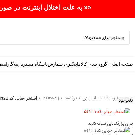
«« به علت اختلال اینترنت در صورت عدم موف
صفحه اصلی
گروه بندی کالاها
پیگیری سفارش
باشگاه مشتریان
بلاگ
راهنم
انتخاب دسته بندی
خانه
فروشگاه اسباب بازی
برندها
bestway
استخر حبابی کد 54321
ناموجود
لگو
بازی فکری
اکشن فیگور
عروسک
برای بزرگنمایی کلیک کنید