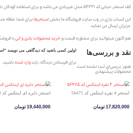
کف استخر حبابی کد 54321 مدل غیربادی می باشد و برای استفاده کودکان بالای 3 سال و خانوادگی طراحی شده است.
این اسباب بازی در وب سایت فروشگاه ما بخش
استخره
ا برای شما علاقه من
عزیزان ارسال می نماید.
هم اکنون میتوانید برای مشاوره قیمت و
خرید محصولات بادی و آبی
با فروشگ
اولین کسی باشید که دیدگاهی می نویسد “استخر ح
نقد و بررسی‌ها
برای فرستادن دیدگاه، باید
وارد شده
باشید.
هنوز بررسی‌ای ثبت نشده است.
محصولات پیشنهادی
استخر 4 نفره اینتکس کد 56475
استخر دایره ای اینتکس کد 57190
17,820,000
تومان
19,440,000
تومان