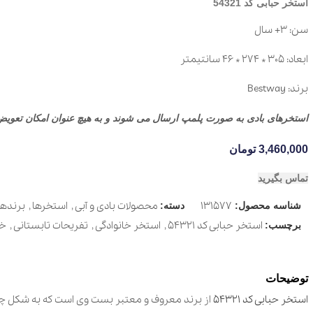
استخر حبابی کد 54321
سن: 3+ سال
ابعاد: 305 * 274 * 46 سانتیمتر
برند: Bestway
استخرهای بادی به صورت پلمپ ارسال می شوند و به هیچ عنوان امکان تعویض 
3,460,000
تومان
تماس بگیرید
131577
محصولات بادی و آبی
,
استخرها
,
برندها
شناسه محصول:
دسته:
استخر حبابی کد 54321
,
استخر خانوادگی
,
تفریحات تابستانی
,
خر
برچسب:
توضیحات
استخر حبابی کد 54321
از برند معروف و معتبر بست وی است که به شکل چند ضلعی با طول 305، عرض 274 و ارت