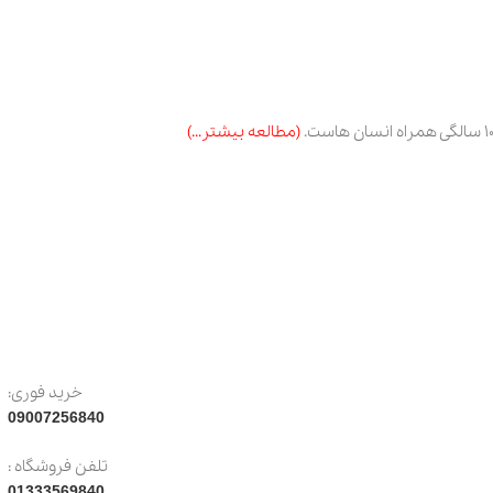
(مطالعه بیشتر…)
خرید فوری:
09007256840
تلفن فروشگاه :
01333569840