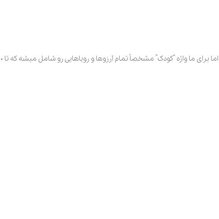
 “کودک” مشخصاً تمام آرزوها و رویاهایی رو شامل میشه که تا 100 سالگی همراه انسان هاست.