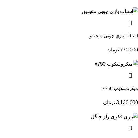
اسباب بازی چوبی منجنیق
770,000
تومان
میکروسکوپ x750
3,130,000
تومان