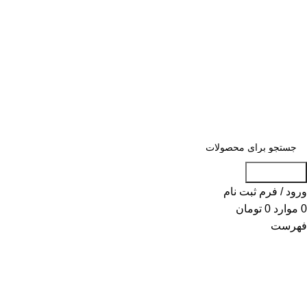
«« به علت اختلال اینترنت در صورت عدم موف
«« به علت اختلال اینترنت در ص
جست و جو
ورود / فرم ثبت نام
0
موارد
0
تومان
فهرست