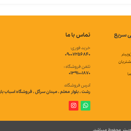
تماس با ما
خرید فوری:
09007256840
تلفن فروشگاه :
01391001870
آدرس فروشگاه:
رشت ، بلوار معلم ، میدان سرگل ، فروشگاه اسباب بازی ژوپیتر
 میباشد.