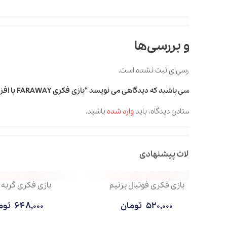
 بررسی‌ها
رسی‌ای ثبت نشده است.
باشید که دیدگاهی می نویسد “بازی فکری FARAWAY با افزونه”
تادن دیدگاه، باید
وارد شده
باشید.
ات پیشنهادی
اسباب بازی چوبی منجنیق
میکروسکوپ x900
770,000
تومان
3,400,000
تومان