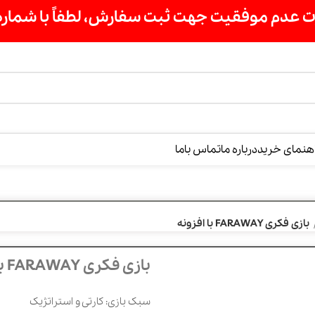
ت سفارش، لطفاً با شماره 09007256840 تماس بگیرید »»
درباره ما
تماس باما
بازی فکری FARAWAY با افزونه
سبک بازی: کارتی و استراتژیک