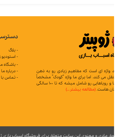
دسترسی سریع
- بلاگ
- استودیو ژوپیتر
- باشگاه مشتریان
- درباره ما
د واژه ای است که مفاهیم زیادی رو به ذهن
 می کند. اما برای ما واژه “کودک” مشخصاً
- تماس با ما
تمام آرزوها و رویاهایی رو شامل میشه که تا 100 سالگی
ان هاست.
(مطالعه بیشتر…)
ق مادی و معنوی این سایت متعلق برای فروشگاه اسباب بازی ژوپیتر محفوظ