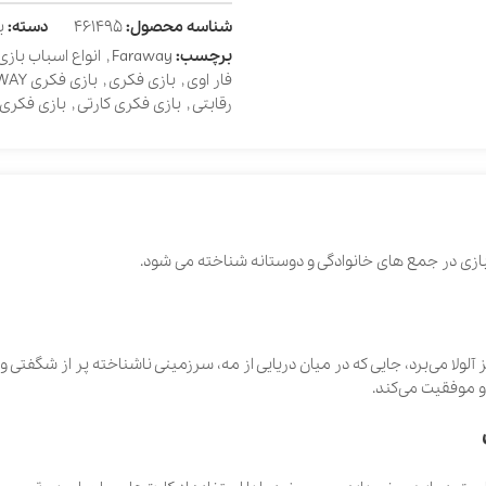
شناسه محصول:
461495
دسته:
بازی فکری و 
برچسب:
Faraway
,
انواع اسباب بازی فکری
,
انواع
فار اوی
,
بازی فکری
,
بازی فکری FARAWAY با افزونه
رقابتی
,
بازی فکری کارتی
,
بازی فکری کودکان
ای خانوادگی و دوستانه شناخته می شود.
ز آلولا می‌برد، جایی که در میان دریایی از مه، سرزمینی ناشناخته پر از شگفتی و معما
کند.