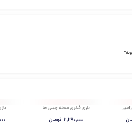
میکروسکوپ x750
بازی لپف حرفه
3,130,000
تومان
790,000
توم