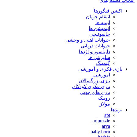
انتخاب دسته بندی
اکشن فیگورها
انتقام جویان
انیمه ها
انیمیشن ها
جاسوئیچی
حیوانات اهلی و وحشی
حیوانات دریایی
دایناسور و اژدها
سلبریتی ها
گیمینگ
بازی فکری و آموزشی
آموزشی
بازی بزرگسالان
بازی فکری کودکان
بازی های چوبی
روبیک
مولاژ
برندها
apt
artpuzzle
arya
baby born