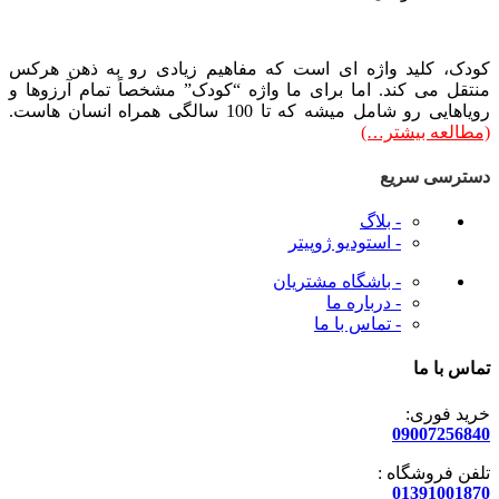
کودک، کلید واژه ای است که مفاهیم زیادی رو به ذهن هرکس
منتقل می کند. اما برای ما واژه “کودک” مشخصاً تمام آرزوها و
رویاهایی رو شامل میشه که تا 100 سالگی همراه انسان هاست.
(مطالعه بیشتر…)
دسترسی سریع
- بلاگ
- استودیو ژوپیتر
- باشگاه مشتریان
- درباره ما
- تماس با ما
تماس با ما
خرید فوری:
09007256840
تلفن فروشگاه :
01391001870