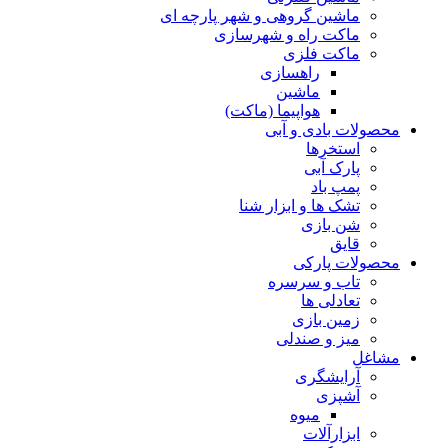
ماشین گروهی و شهر پارچه ای
ماکت راه و شهرسازی
ماکت فلزی
راهسازی
ماشین
هواپیما (ماکت)
محصولات بادی و آبی
استخرها
پارک آبی
پمپ باد
تشک ها و ابزار شنا
شن بازی
قایق
محصولات پارکی
تاب و سرسره
تعادلی ها
زمین بازی
میز و صندلی
مشاغل
آرایشگری
آشپزی
میوه
ابزارآلات