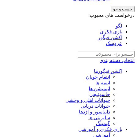
جست و جو
درخواست های محبوب:
لگو
بازی فکری
اکشن فیگور
عروسک
انتخاب دسته بندی
اکشن فیگورها
انتقام جویان
انیمه ها
انیمیشن ها
جاسوئیچی
حیوانات اهلی و وحشی
حیوانات دریایی
دایناسور و اژدها
سلبریتی ها
گیمینگ
بازی فکری و آموزشی
آموزشی