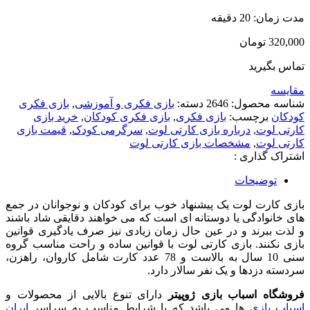
مدت زمان: 20 دقیقه
320,000
تومان
تماس بگیرید
مقایسه
شناسه محصول:
2646
دسته:
بازی فکری و آموزشی
,
بازی فکری
کودکان
برچسب:
بازی فکری
,
بازی فکری کودکان
,
خرید بازی
کارتی لوت
,
درباره بازی کارتی لوت
,
سرگرمی کودک
,
قیمت بازی
کارتی لوت
,
مشخصات بازی کارتی لوت
اشتراک گذاری :
توضیحات
بازی کارت لوت یک پیشنهاد خوب برای کودکان و نوجوانان در جمع
های خانوادگی یا دوستانه ای است که می خواهند دقایقی شاد باشند
و لذت ببرند و در عین حال زمان زیادی نیز صرف یادگیری قوانین
بازی نکنند. بازی کارتی لوت با قوانین ساده و راحت مناسب گروه
سنی 10 سال به بالاست و 78 عدد کارت شامل کاروان، راهزن،
سردسته دزدها و یک نفر سالار دارد.
فروشگاه اسباب بازی ژوپیتر
دارای تنوع بالایی از محصولات و
اسباب بازی
ها می باشد که با شرایط مناسب به سراسر
ایران