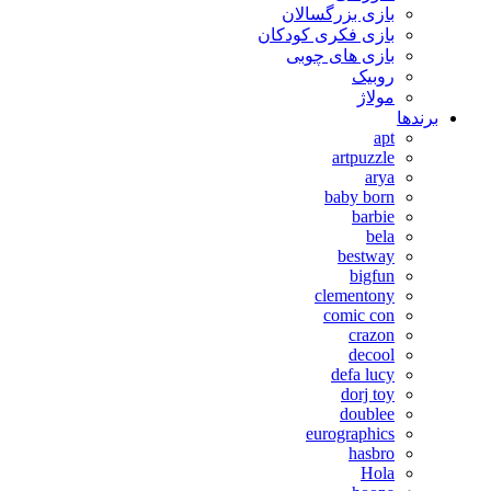
بازی بزرگسالان
بازی فکری کودکان
بازی های چوبی
روبیک
مولاژ
برندها
apt
artpuzzle
arya
baby born
barbie
bela
bestway
bigfun
clementony
comic con
crazon
decool
defa lucy
dorj toy
doublee
eurographics
hasbro
Hola