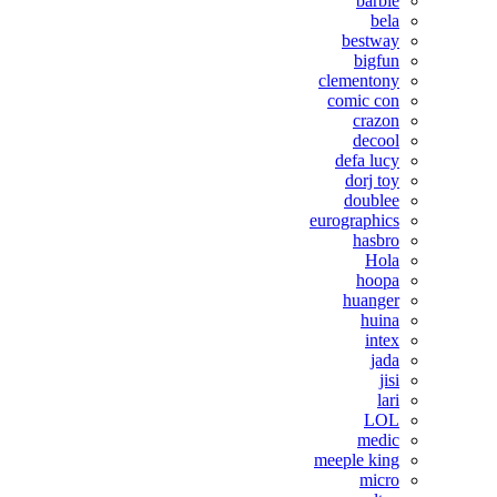
barbie
bela
bestway
bigfun
clementony
comic con
crazon
decool
defa lucy
dorj toy
doublee
eurographics
hasbro
Hola
hoopa
huanger
huina
intex
jada
jisi
lari
LOL
medic
meeple king
micro