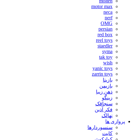
molten
motor max
neca
nerf
OMG
persian
red box
reel toys
staedler
syma
tak toy
wish
yanic toys
zarrin toys
بازیتا
بازیمن
ذهن زیبا
زینگو
سنجاقک
فکر آذین
نهالک
پروازی ها
سنسوردارها
کایت
کوادکوپتر