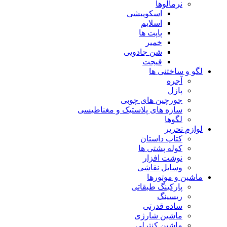
نرمالوها
اسکوییشی
اسلایم
پاپت ها
خمیر
شن جادویی
فیجت
لگو و ساختنی ها
آجره
پازل
جورچین های چوبی
سازه های پلاستیک و مغناطیسی
لگوها
لوازم تحریر
کتاب داستان
کوله پشتی ها
نوشت افزار
وسایل نقاشی
ماشین و موتورها
پارکینگ طبقاتی
ریسینگ
ساده قدرتی
ماشین شارژی
ماشین کنترلی