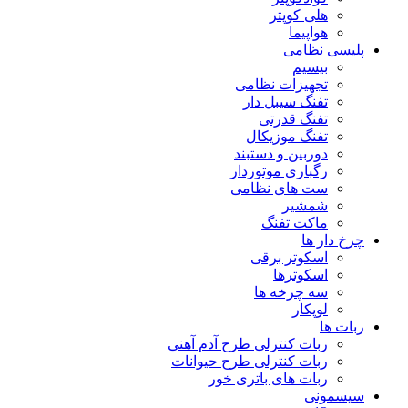
هلی کوپتر
هواپیما
پلیسی نظامی
بیسیم
تجهیزات نظامی
تفنگ سیبل دار
تفنگ قدرتی
تفنگ موزیکال
دوربین و دستبند
رگباری موتوردار
ست های نظامی
شمشیر
ماکت تفنگ
چرخ دار ها
اسکوتر برقی
اسکوترها
سه چرخه ها
لوپکار
ربات ها
ربات کنترلی طرح آدم آهنی
ربات کنترلی طرح حیوانات
ربات های باتری خور
سیسمونی