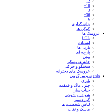
12+
18+
3+
36+
6+
جای گذاری
کوکی ها
عروسک ها
LOL
ایستاده
باربی ها
پارچه ای
پونی
خانه عروسکی
سخنگو و حرکتی
عروسک های دخترانه
فانتزی و سرگرمی
باتری
چتر ، ماگ و قمقمه
حباب ساز
شعبده و شوخی
گیم دستی
لباس شخصیت ها
ماسک و نقاب