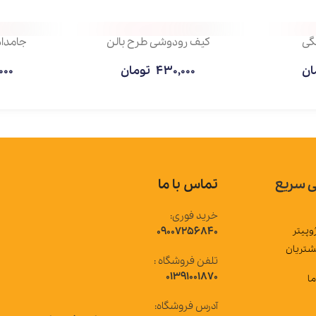
کیف رودوشی طرح بالن
جامدادی زیپی تک 
430,000
تومان
490,000
توما
تماس با ما
خرید فوری:
09007256840
تلفن فروشگاه :
01391001870
آدرس فروشگاه: