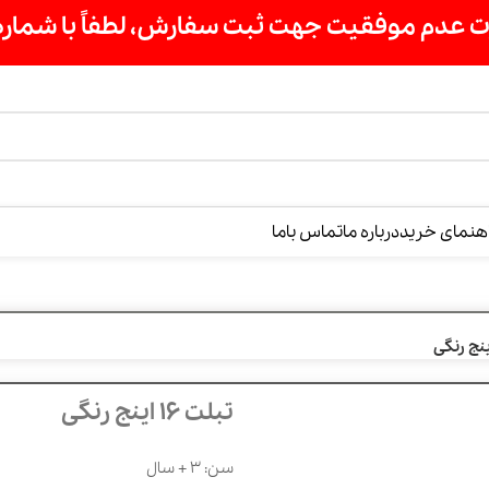
ت سفارش، لطفاً با شماره 09007256840 تماس بگیرید »»
درباره ما
تماس باما
تبلت 16 اینج رنگی
سن: 3 + سال