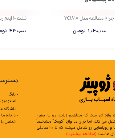
چراغ مطالعه مدل YC1818
تبلت 10 اینچ رنگی
1,040,000
تومان
430,000
تومان
دسترسی سریع
- بلاگ
- استودیو ژوپیتر
- باشگاه مشتریان
- درباره ما
د واژه ای است که مفاهیم زیادی رو به ذهن
 می کند. اما برای ما واژه “کودک” مشخصاً
- تماس با ما
تمام آرزوها و رویاهایی رو شامل میشه که تا 100 سالگی
ان هاست.
(مطالعه بیشتر…)