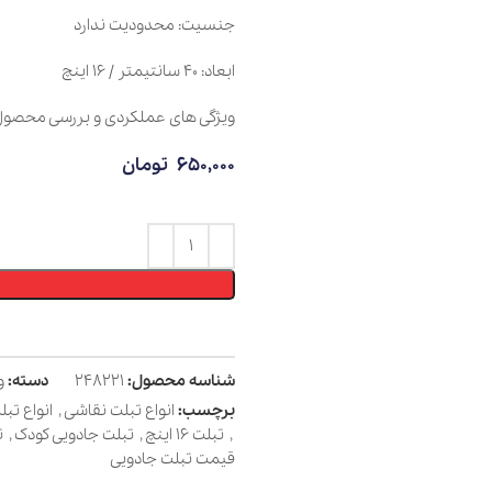
جنسیت: محدودیت ندارد
ابعاد: 40 سانتیمتر / 16 اینچ
ویژگی های عملکردی و بررسی محصول را در بخش 
650,000
تومان
افزود
شناسه محصول:
248221
دسته:
وسایل نقاشی
برچسب:
انواع تبلت نقاشی
,
انواع تبلت های کودک
,
تبلت 16 اینچ
,
تبلت جادویی کودک
,
تبلت دانش آم
قیمت تبلت جادویی