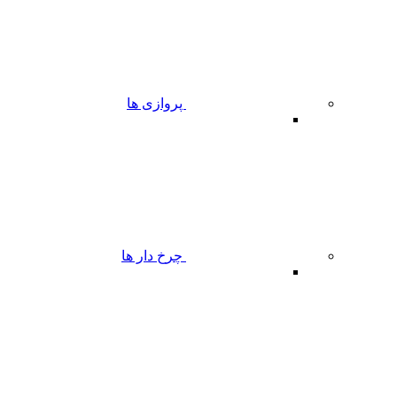
پروازی ها
چرخ دار ها