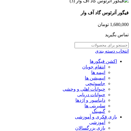
فیگور آترئوس گاد آف وار
1,680,000
تومان
تماس بگیرید
انتخاب دسته بندی
اکشن فیگورها
انتقام جویان
انیمه ها
انیمیشن ها
جاسوئیچی
حیوانات اهلی و وحشی
حیوانات دریایی
دایناسور و اژدها
سلبریتی ها
گیمینگ
بازی فکری و آموزشی
آموزشی
بازی بزرگسالان