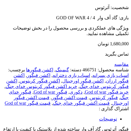
شخصیت: آترئوس
بازی: گاد آف وار 4 / GOD OF WAR 4
ویژگی های عملکردی و بررسی محصول را در بخش توضیحات
تکمیلی مشاهده نمایید.
1,680,000
تومان
تماس بگیرید
مقایسه
شناسه محصول:
466751
دسته:
گیمینگ
,
اکشن فیگورها
برچسب:
اسباب بازی پسرانه
,
اسباب بازی دخترانه
,
اکشن فیگور
,
اکشن
فیگور ارزان
,
اکشن فیگور اورجینال
,
اکشن فیگور کریتوس
,
اکشن
فیگور کریتوس خدای جنگ
,
خرید اکشن فیگور کریتوس خدای جنگ
,
خرید فیگور God of war
,
دکوری
,
فیگور God of war
,
فیگور خدای
جنگ
,
فیگور کریتوس
,
قیمت اکشن فیگور
,
قیمت اکشن فیگور
اورجینال
,
قیمت اکشن فیگور خدای جنگ
,
قیمت فیگور God of war
اشتراک گذاری :
توضیحات
فیگور آترئوس گاد آف وار ساخته شده از پلاستیک با کیفیت با ارتفاع