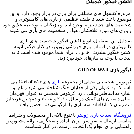
اکشن فیگور گیمینگ
امروزه کنسول های مختلفی برای بازی در بازار وجود دارد. و ‌این
‌موضوع ‌باعث ‌شده ‌تا ‌طیف ‌عظیمی ‌از ‌بازی ‌های ‌کامپیوتری ‌و
‌شخصیت ‌های ‌جدید ‌نیز ‌به ‌وجود ‌آیند‌. و بازیکنان با توجه به علایق خود
و بازی های مورد علاقشان، هوادار شخصیت های بازی می شوند.
به دلیل این استقبال، انواع اکشن فیگور شخصیت های بازی
کامپیوتری در اسباب بازی فروشی ژوپیتر، در کنار فیگور انیمه،
اکشن فیگور سلبریتی ها و …. برای ‌شما ‌موجود ‌شده ‌است ‌تا ‌به
‌انتخاب ‌با ‌توجه ‌به ‌نیازهای ‌خود ‌بپردازید‌.
فیگور بازی GOD OF WAR
کریتوس شخصیتی تخیلی از مجموعه
بازی
های God of War می
باشد که به عنوان یکی از خدایان جنگ شناخته می شود و نام او
اشاره به اساطیر یونانی دارد. کریتوس ‌همچنین ‌به ‌عنوان ‌قهرمان
‌اصلی ‌داستان ‌های ‌کمیک ‌در ‌سال ‌۲۰۱۰ ‌و ‌۲۰۱۸ ‌و ‌همچنین ‌فرنچایز
‌سه ‌رمان ‌که ‌اتفاقات ‌سه ‌بازی ‌را ‌بازگو ‌می‌کند‌، ‌حضور ‌یافته‌.
فروشگاه ‌اسباب ‌بازی ‌ژوپیتر
‌با ‌تنوع ‌بالایی ‌از ‌محصولات ‌و ‌شرایط
‌مناسب ‌ارسال ‌به ‌سراسر ‌ایران‌، ‌آماده ‌پاسخگویی‌، ‌ارائه ‌مشاوره ‌و
‌راهنمایی ‌برای ‌انجام ‌یک ‌انتخاب ‌درست‌، ‌در ‌کنار ‌شماست‌.