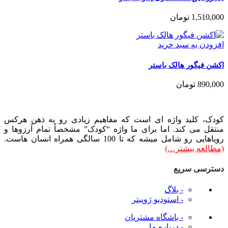
1,510,000
تومان
افزودن به سبد خرید
اکشن فیگور هالک باستر
890,000
تومان
کودک، کلید واژه ای است که مفاهیم زیادی رو به ذهن هرکس
منتقل می کند. اما برای ما واژه “کودک” مشخصاً تمام آرزوها و
رویاهایی رو شامل میشه که تا 100 سالگی همراه انسان هاست.
(مطالعه بیشتر…)
دسترسی سریع
- بلاگ
- استودیو ژوپیتر
- باشگاه مشتریان
- درباره ما