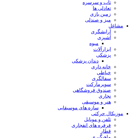
تاب و سرسره
تعادلی ها
زمین بازی
میز و صندلی
مشاغل
آرایشگری
آشپزی
میوه
ابزارآلات
پزشکی
دندان پزشکی
خانه داری
خیاطی
سفالگری
سوپرمارکت
صندوق فروشگاهی
نجاری
هنر و موسیقی
سازه های موسیقایی
موزیکال حرکتی
تلفن و موبایل
فرفره های انفجاری
قطار
ماهیگیری