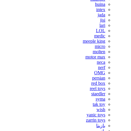
huina
intex
jada
jisi
lari
LOL
medic
meeple king
micro
molten
motor max
neca
nerf
OMG
persian
red box
reel toys
staedler
syma
tak toy
wish
yanic toys
zarrin toys
بازیتا