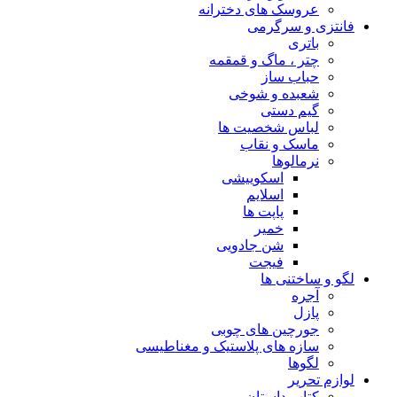
عروسک های دخترانه
فانتزی و سرگرمی
باتری
چتر ، ماگ و قمقمه
حباب ساز
شعبده و شوخی
گیم دستی
لباس شخصیت ها
ماسک و نقاب
نرمالوها
اسکوییشی
اسلایم
پاپت ها
خمیر
شن جادویی
فیجت
لگو و ساختنی ها
آجره
پازل
جورچین های چوبی
سازه های پلاستیک و مغناطیسی
لگوها
لوازم تحریر
کتاب داستان