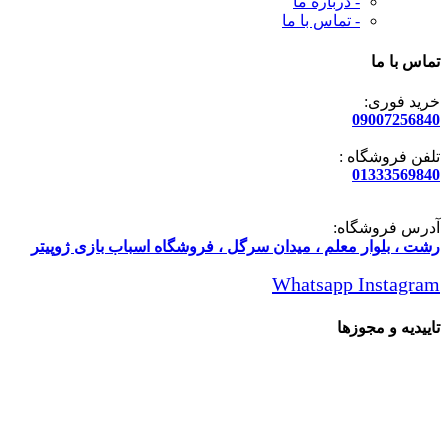
- درباره ما
- تماس با ما
تماس با ما
خرید فوری:
09007256840
تلفن فروشگاه :
01333569840
آدرس فروشگاه:
رشت ، بلوار معلم ، میدان سرگل ، فروشگاه اسباب بازی ژوپیتر
Whatsapp
Instagram
تاییدیه و مجوزها