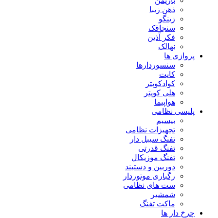
بازیمن
ذهن زیبا
زینگو
سنجاقک
فکر آذین
نهالک
پروازی ها
سنسوردارها
کایت
کوادکوپتر
هلی کوپتر
هواپیما
پلیسی نظامی
بیسیم
تجهیزات نظامی
تفنگ سیبل دار
تفنگ قدرتی
تفنگ موزیکال
دوربین و دستبند
رگباری موتوردار
ست های نظامی
شمشیر
ماکت تفنگ
چرخ دار ها