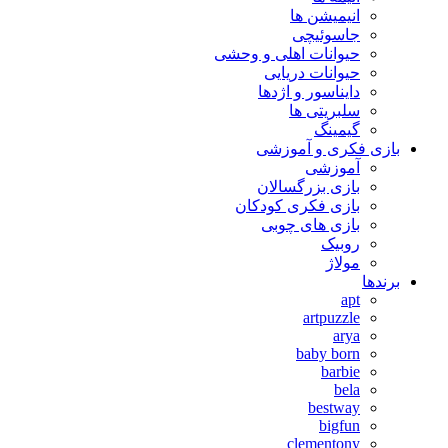
انیمیشن ها
جاسوئیچی
حیوانات اهلی و وحشی
حیوانات دریایی
دایناسور و اژدها
سلبریتی ها
گیمینگ
بازی فکری و آموزشی
آموزشی
بازی بزرگسالان
بازی فکری کودکان
بازی های چوبی
روبیک
مولاژ
برندها
apt
artpuzzle
arya
baby born
barbie
bela
bestway
bigfun
clementony