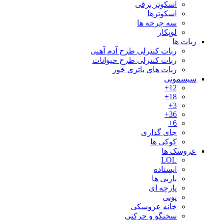
اسکوتر برقی
اسکوترها
سه چرخه ها
لوپکار
ربات ها
ربات کنترلی طرح آدم آهنی
ربات کنترلی طرح حیوانات
ربات های باتری خور
سیسمونی
12+
18+
3+
36+
6+
جای گذاری
کوکی ها
عروسک ها
LOL
ایستاده
باربی ها
پارچه ای
پونی
خانه عروسکی
سخنگو و حرکتی