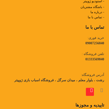
- استودیو ژوپیتر
- باشگاه مشتریان
- درباره ما
- تماس با ما
تماس با ما
خرید فوری:
09007256840
تلفن فروشگاه :
01333569840
آدرس فروشگاه:
رشت ، بلوار معلم ، میدان سرگل ، فروشگاه اسباب بازی ژوپیتر
تاییدیه و مجوزها