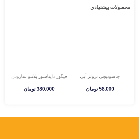
محصولات پیشنهادی
جاسوئیچی ترولز آبی
فیگور دایناسور پلاتئو ساروس
ف
58,000
تومان
380,000
تومان