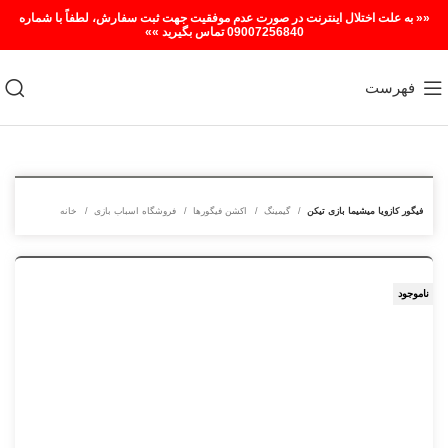
«« به علت اختلال اینترنت در صورت عدم موفقیت جهت ثبت سفارش، لطفاً با شماره
09007256840 تماس بگیرید »»
فهرست
فیگور کازویا میشیما بازی تیکن
گیمینگ
اکشن فیگورها
فروشگاه اسباب بازی
خانه
ناموجود