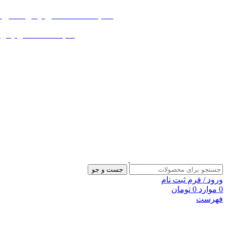
«« به علت اختلال اینترنت در صورت ع
«« به علت اختلال اینترنت در
جست و جو
ورود / فرم ثبت نام
0
موارد
0
تومان
فهرست