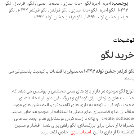
برچسب:
آجره
,
آجره لگو
,
خانه سازی
,
صفحه اصلی / لگو
,
فرندز
,
لگو
10492
,
لگو آجره
,
لگو خانه سازی
,
لگو فرندز
,
لگو فرندز 10492
,
لگو
فرندز جشن تولد 10492
,
لگوفرندز جشن تولد 10492
توضیحات
خرید لگو
لگو فرندز جشن تولد 10492
محصولی با قطعات با کیفیت پلاستیکی می
باشد.
انواع لگو موجود در بازار بازه های سنی مختلفی را پوشش می دهد که
جذابیت های ویژه ای برای کودکان و بزرگسالان دارد. از ایجاد فضای
محبوب کودکان با توجه به بازی های کامپیوتری، انیمیشن های مورد
علاقه آن ها و فضاسازی های ذهنی با استفاده از مجموعه هایی مانند
create، batleader و city تا زنده کردن نوستالژی ها و ایجاد ساعاتی
همراه با آرامش برای بزرگسالان، لگو راهی برای همه اقشار و سنین
گذاشته تا از بازی با این
اسباب بازی
خاص لذت برند.