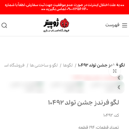
«« به علت اختلال اینترنت در صورت عدم موفقیت جهت ثبت سفارش، لطفاً با شماره
09007256840 تماس بگیرید »»
فهرست
لگو فرندز جشن تولد 10492
لگوها
لگو و ساختنی ها
فروشگاه اسباب بازی
برای بزرگنمایی کلیک کنید
لگو فرندز جشن تولد 10492
کد: 10492
تعداد قطعات: 194 قطعه