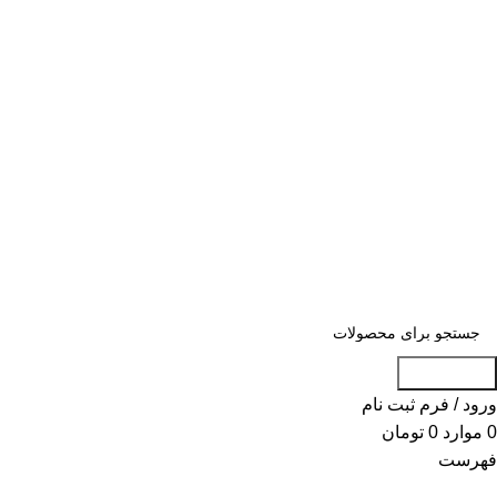
«« به علت اختلال اینترنت در صورت عدم
موفقیت جهت ثبت سفارش، لطفاً با شماره
09007256840 تماس بگیرید »»
«« به علت اختلال اینترنت در صورت عدم موفقیت جهت ثبت
سفارش، لطفاً با شماره 09007256840 تماس بگیرید »»
جست و جو
ورود / فرم ثبت نام
0
موارد
0
تومان
فهرست