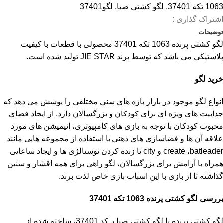
1063 تکه 37401
,
لگو کشتی صبا
,
لگو37401
اشتراک گذاری :
توضیحات
لگو کشتی پرنده 1063 تکه 37401 محصولی با قطعات با کیفیت
پلاستیکی می باشد که توسط برند JIE STAR تولید شده است.
خرید لگو
انواع لگو موجود در بازار بازه های سنی مختلفی را پوشش می دهد که
جذابیت های ویژه ای برای کودکان و بزرگسالان دارد. از ایجاد فضای
محبوب کودکان با توجه به بازی های کامپیوتری، انیمیشن های مورد
علاقه آن ها و فضاسازی های ذهنی با استفاده از مجموعه هایی مانند
create ،batleader و city تا زنده کردن نوستالژی ها و ایجاد ساعاتی
همراه با آرامش برای بزرگسالان، لگو راهی برای همه اقشار و سنین
گذاشته تا از بازی با این اسباب بازی خاص لذت برند.
بررسی لگو کشتی پرنده 1063 تکه 37401
لگو کشتی پرنده یا لگو کشتی صبا با کد 37401، ساخته شده از