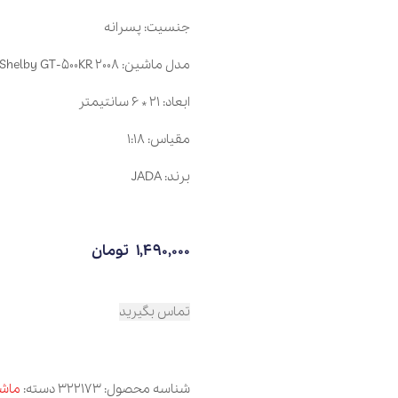
جنسیت: پسرانه
مدل ماشین: 2008 Ford Shelby GT-500KR
ابعاد: 21 * 6 سانتیمتر
مقیاس: 1:18
برند: JADA
1,490,000
تومان
تماس بگیرید
شناسه محصول:
322173
دسته:
ماشین و موتورها