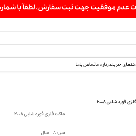
ت سفارش، لطفاً با شماره 09007256840 تماس بگیرید »»
درباره ما
تماس باما
2008
ماکت فلزی فورد شلبی 2008
سن: 8 + سال