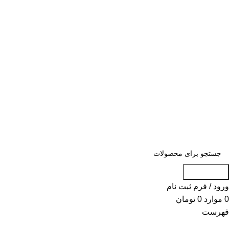
«« به علت اختلال اینترنت در صورت عدم
موفقیت جهت ثبت سفارش، لطفاً با شماره
09007256840 تماس بگیرید »»
«« به علت اختلال اینترنت در صورت عدم موفقیت جهت ثبت
سفارش، لطفاً با شماره 09007256840 تماس بگیرید »»
جست و جو
ورود / فرم ثبت نام
0
موارد
0
تومان
فهرست