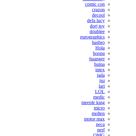
comic con
crazon
decool
defa lucy
dorj toy
doublee
eurographics
hasbro
Hola
hoopa
huanger
huina
intex
jada
jisi
lari
LOL
medic
meeple king
micro
molten
motor max
neca
nerf
OMG