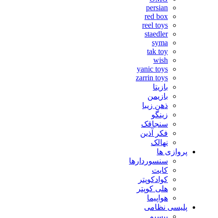
persian
red box
reel toys
staedler
syma
tak toy
wish
yanic toys
zarrin toys
بازیتا
بازیمن
ذهن زیبا
زینگو
سنجاقک
فکر آذین
نهالک
پروازی ها
سنسوردارها
کایت
کوادکوپتر
هلی کوپتر
هواپیما
پلیسی نظامی
بیسیم