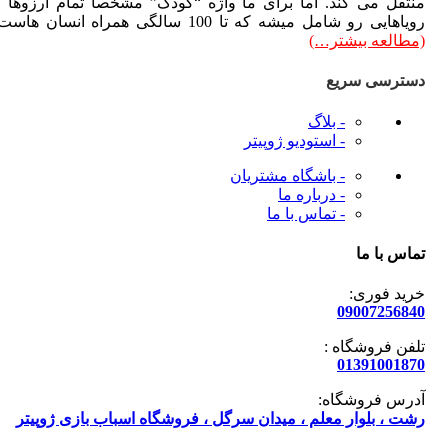
تقل می کند. اما برای ما واژه “کودک” مشخصاً تمام آرزوها و
هایی رو شامل میشه که تا 100 سالگی همراه انسان هاست.
طالعه بیشتر…)
ترسی سریع
- بلاگ
- استودیو ژوپیتر
- باشگاه مشتریان
- درباره ما
- تماس با ما
س با ما
ید فوری:
090072568
فن فروشگاه :
013910018
رس فروشگاه:
ت ، بلوار معلم ، میدان سرگل ، فروشگاه اسباب بازی ژوپیتر