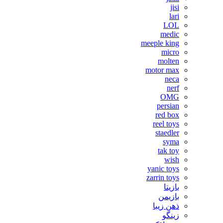
jisi
lari
LOL
medic
meeple king
micro
molten
motor max
neca
nerf
OMG
persian
red box
reel toys
staedler
syma
tak toy
wish
yanic toys
zarrin toys
بازیتا
بازیمن
ذهن زیبا
زینگو