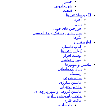
خمیر
شن جادویی
فیجت
لگو و ساختنی ها
آجره
پازل
جورچین های چوبی
سازه های پلاستیک و مغناطیسی
لگوها
لوازم تحریر
کتاب داستان
کوله پشتی ها
نوشت افزار
وسایل نقاشی
ماشین و موتورها
پارکینگ طبقاتی
ریسینگ
ساده قدرتی
ماشین شارژی
ماشین کنترلی
ماشین گروهی و شهر پارچه ای
ماکت راه و شهرسازی
ماکت فلزی
راهسازی