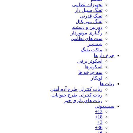
تجهیزات نظامی
تفنگ سیبل دار
تفنگ قدرتی
تفنگ موزیکال
دوربین و دستبند
رگباری موتوردار
ست های نظامی
شمشیر
ماکت تفنگ
چرخ دار ها
اسکوتر برقی
اسکوترها
سه چرخه ها
لوپکار
ربات ها
ربات کنترلی طرح آدم آهنی
ربات کنترلی طرح حیوانات
ربات های باتری خور
سیسمونی
12+
18+
3+
36+
6+