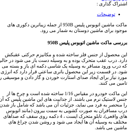
تراک گذاری :
توضیحات
ماکت ماشین اتوبوس پلیس 950B از جمله زیباترین دکوری های
جود برای ماشین دوستان به شمار می رود.
رسی
ماکت ماشین اتوبوس پلیس 950
B
ن محصول از جنس فلز ساخته شده و مکانیزم حرکتی عقبکش
رد. درب عقب متحرک بوده و به وسیله دست باز می شود در حالی
 درب ورود مسافر به وسیله یک شاسی دکمه ای باز و بسته می
د. در قسمت زیر این محصول باتری ساعتی قرار دارد که انرژی
رد نیاز برای ایجاد صدای استارت خوردن و گاز دادن و موسیقی را
ین می کنند.
این ماکت خودرو در مقیاس 1/16 ساخته شده است و چرخ ها از
س لاستیک نرم می باشند. از جذابیت های این ماشین پلیس که آن
 منحصر به فرد می نماید، جزئیات آن می باشد که شامل باز شدن
ب مسافران به صورت کشویی به سمت بیرون (مانند اتوبوس
های واقعی)، تابلو متحرک ایست ، 4 دکمه روی سقف که صداهای
تلف به وسیله آن ها ایجاد می شود و روشن شدن چراغ های
شین می باشد.