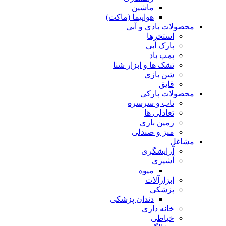
ماشین
هواپیما (ماکت)
محصولات بادی و آبی
استخرها
پارک آبی
پمپ باد
تشک ها و ابزار شنا
شن بازی
قایق
محصولات پارکی
تاب و سرسره
تعادلی ها
زمین بازی
میز و صندلی
مشاغل
آرایشگری
آشپزی
میوه
ابزارآلات
پزشکی
دندان پزشکی
خانه داری
خیاطی