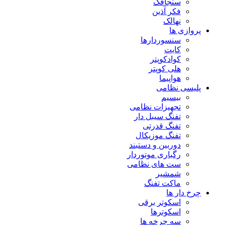
سنجاقک
فکر آذین
نهالک
پروازی ها
سنسوردارها
کایت
کوادکوپتر
هلی کوپتر
هواپیما
پلیسی نظامی
بیسیم
تجهیزات نظامی
تفنگ سیبل دار
تفنگ قدرتی
تفنگ موزیکال
دوربین و دستبند
رگباری موتوردار
ست های نظامی
شمشیر
ماکت تفنگ
چرخ دار ها
اسکوتر برقی
اسکوترها
سه چرخه ها