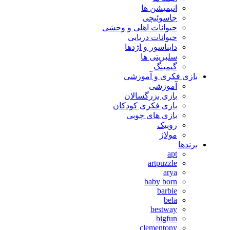
انیمیشن ها
جاسوئیچی
حیوانات اهلی و وحشی
حیوانات دریایی
دایناسور و اژدها
سلبریتی ها
گیمینگ
بازی فکری و آموزشی
آموزشی
بازی بزرگسالان
بازی فکری کودکان
بازی های چوبی
روبیک
مولاژ
برندها
apt
artpuzzle
arya
baby born
barbie
bela
bestway
bigfun
clementony