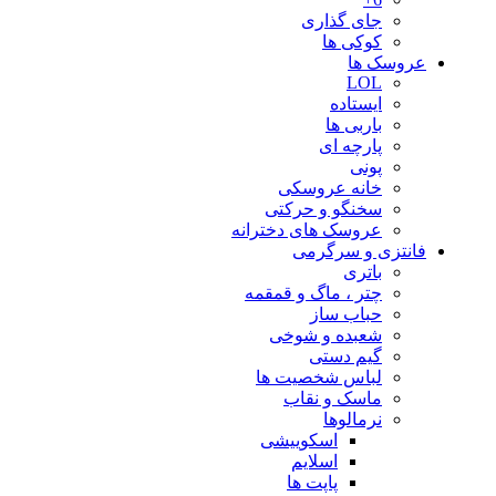
جای گذاری
کوکی ها
عروسک ها
LOL
ایستاده
باربی ها
پارچه ای
پونی
خانه عروسکی
سخنگو و حرکتی
عروسک های دخترانه
فانتزی و سرگرمی
باتری
چتر ، ماگ و قمقمه
حباب ساز
شعبده و شوخی
گیم دستی
لباس شخصیت ها
ماسک و نقاب
نرمالوها
اسکوییشی
اسلایم
پاپت ها