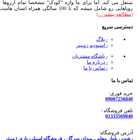
تقل می کند. اما برای ما واژه “کودک” مشخصاً تمام آرزوها و
هایی رو شامل میشه که تا 100 سالگی همراه انسان هاست.
طالعه بیشتر…)
ترسی سریع
- بلاگ
- استودیو ژوپیتر
- باشگاه مشتریان
- درباره ما
- تماس با ما
س با ما
ید فوری:
090072568
فن فروشگاه :
013335698
رس فروشگاه:
ت ، بلوار معلم ، میدان سرگل ، فروشگاه اسباب بازی ژوپیتر