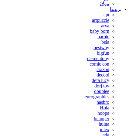
مولاژ
برندها
apt
artpuzzle
arya
baby born
barbie
bela
bestway
bigfun
clementony
comic con
crazon
decool
defa lucy
dorj toy
doublee
eurographics
hasbro
Hola
hoopa
huanger
huina
intex
jada