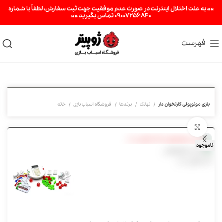
«« به علت اختلال اینترنت در صورت عدم موفقیت جهت ثبت سفارش، لطفاً با شماره
09007256840 تماس بگیرید »»
فهرست
بازی مونوپولی کارتخوان دار
نهالک
برندها
فروشگاه اسباب بازی
خانه
برای بزرگنمایی کلیک کنید
ناموجود