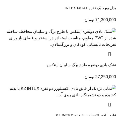
پدل بورد یک نفره INTEX 68241
71,300,000
تومان
تشک بادی دونفره طرح برگ سایبان اینتکس
27,250,000
تومان
قایق بادی اکسپلورر 2نفره K2 INTEX