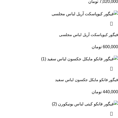
7,020,000
تومان
فیگور کیوپاسکت آریل لباس مجلسی
600,000
تومان
فیگور فانکو مایکل جکسون لباس سفید
440,000
تومان