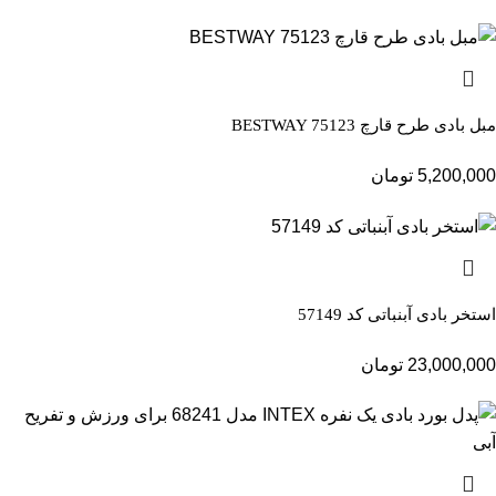
مبل بادی طرح قارچ BESTWAY 75123
5,200,000
تومان
استخر بادی آبنباتی کد 57149
23,000,000
تومان