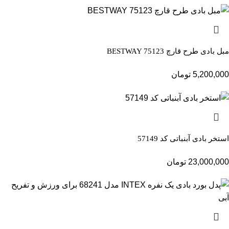
مبل بادی طرح قارچ BESTWAY 75123
5,200,000
تومان
استخر بادی آبنباتی کد 57149
23,000,000
تومان