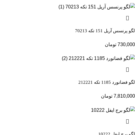
لگو پرنسس آریل 151 تکه 70213
730,000
تومان
لگو فضانورد 1185 تکه 212221
7,810,000
تومان
لگو برج ایفل 10222