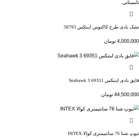
تشک بادی طرح کاکتوس اینتکس 58793
4,000,000
تومان
قایق بادی اینتکس Seahawk 3 69351
44,500,000
تومان
تیوپ شنا 76 سانتیمتری کوالا INTEX