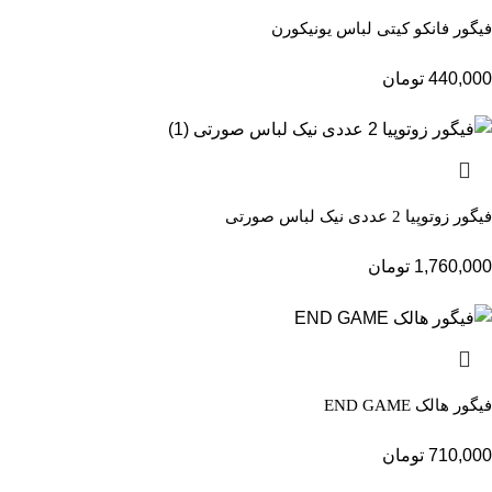
فیگور فانکو کیتی لباس یونیکورن
440,000
تومان
فیگور زوتوپیا 2 عددی نیک لباس صورتی
1,760,000
تومان
فیگور هالک END GAME
710,000
تومان