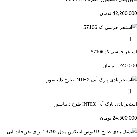
42,200,000
تومان
استخر خرسی کد 57106
1,240,000
تومان
استخر بادی پارک آبی INTEX طرح دایناسور
24,500,000
تومان