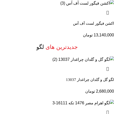
اکشن فیگور لست آف آس
13,140,000
تومان
جدیدترین های
لگو
لگو گل و گلدان چراغدار 13037
2,680,000
تومان