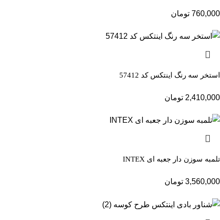
760,000
تومان
استخر سه رنگ اینتکس کد 57412
2,410,000
تومان
تلمبه سوزن دار جعبه ای INTEX
3,560,000
تومان