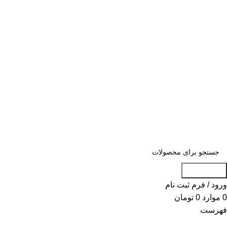
«« به علت اختلال اینترنت در صورت عدم
موفقیت جهت ثبت سفارش، لطفاً با شماره
09007256840 تماس بگیرید »»
«« به علت اختلال اینترنت در صورت عدم موفقیت جهت ثبت
سفارش، لطفاً با شماره 09007256840 تماس بگیرید »»
جست و جو
ورود / فرم ثبت نام
0
موارد
0
تومان
فهرست