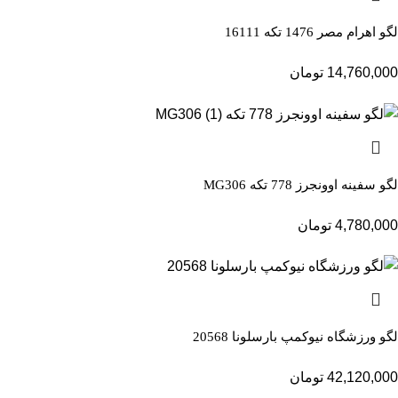
لگو اهرام مصر 1476 تکه 16111
14,760,000
تومان
لگو سفینه اوونجرز 778 تکه MG306
4,780,000
تومان
لگو ورزشگاه نیوکمپ بارسلونا 20568
42,120,000
تومان