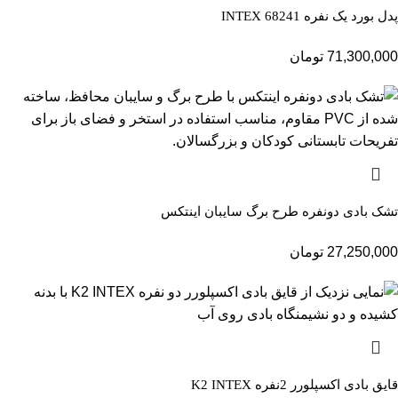
پدل بورد یک نفره INTEX 68241
71,300,000
تومان
تشک بادی دونفره طرح برگ سایبان اینتکس
27,250,000
تومان
قایق بادی اکسپلورر 2نفره K2 INTEX