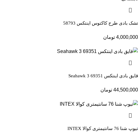
تشک بادی طرح کاکتوس اینتکس 58793
4,000,000
تومان
قایق بادی اینتکس Seahawk 3 69351
44,500,000
تومان
تیوپ شنا 76 سانتیمتری کوالا INTEX