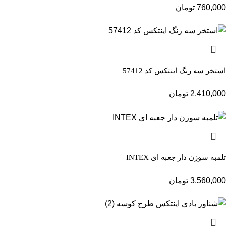
760,000
تومان
استخر سه رنگ اینتکس کد 57412
2,410,000
تومان
تلمبه سوزن دار جعبه ای INTEX
3,560,000
تومان