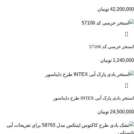
42,200,000
تومان
استخر خرسی کد 57106
1,240,000
تومان
استخر بادی پارک آبی INTEX طرح دایناسور
24,500,000
تومان