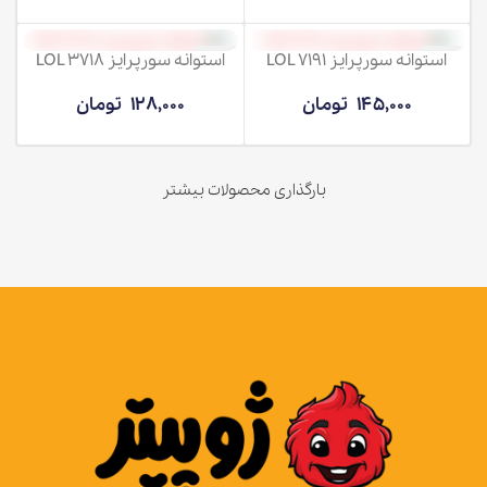
استوانه سورپرایز LOL 7191
استوانه سورپرایز LOL 3718
ناموجود
ناموجود
145,000
تومان
128,000
تومان
بارگذاری محصولات بیشتر