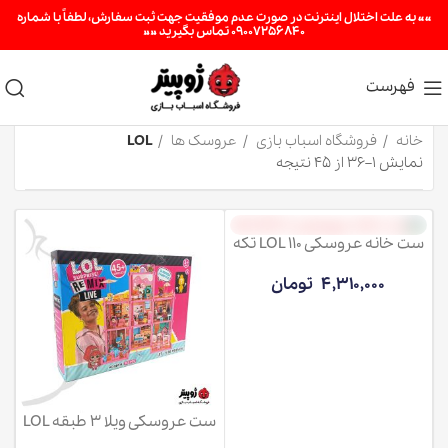
«« به علت اختلال اینترنت در صورت عدم موفقیت جهت ثبت سفارش، لطفاً با شماره
09007256840 تماس بگیرید »»
فهرست
خانه
فروشگاه اسباب بازی
عروسک ها
LOL
نمایش 1–36 از 45 نتیجه
ست خانه عروسکی LOL 110 تکه
4,310,000
تومان
ست عروسکی ویلا 3 طبقه LOL