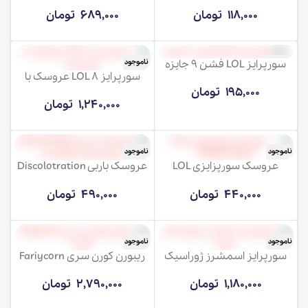
118,000
تومان
689,000
تومان
سورپرایز LOL فشن 9 جایزه
ناموجود
ناموجود
سورپرایز LOL 8 عروسک با
سورپرایز
195,000
تومان
1,240,000
تومان
ناموجود
ناموجود
عروسک سورپزایزی LOL
عروسک باربی Discolotration
Glitter Globe
سوپرایزی استوانه ای
440,000
تومان
490,000
تومان
ناموجود
ناموجود
سورپرایز اسمشرز ژوراسیک
ریبورن کورن سری Fariycorn
زورو
زورو
1,180,000
تومان
2,790,000
تومان