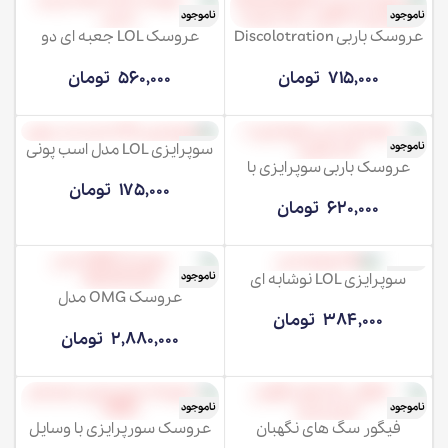
ناموجود
ناموجود
عروسک باربی Discolotration
عروسک LOL جعبه ای دو
سوپرایزی 12
عددی
715,000
تومان
560,000
تومان
سوپرایزی LOL مدل اسب پونی
ناموجود
ناموجود
عروسک باربی سوپرایزی با
اکسسوری
175,000
تومان
620,000
تومان
سوپرایزی LOL نوشابه ای
ناموجود
ناموجود
عروسک OMG مدل
Neonlicious
384,000
تومان
2,880,000
تومان
ناموجود
ناموجود
فیگور سگ های نگهبان
عروسک سورپرایزی با وسایل
سورپرایزی
OMG