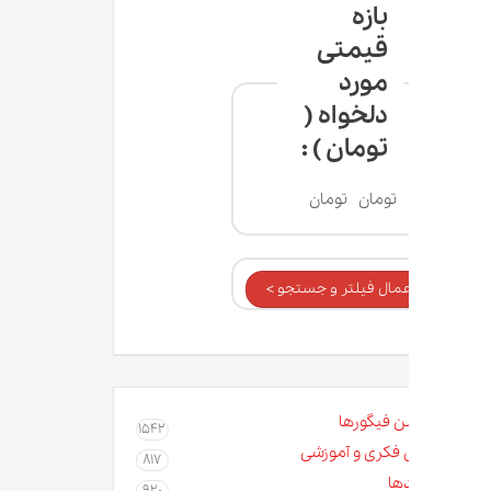
بازه
قیمتی
مورد
دلخواه (
تومان ) :
تومان
تومان
عمال فیلتر و جستجو >
ن فیگورها
1542
 فکری و آموزشی
817
ها
920