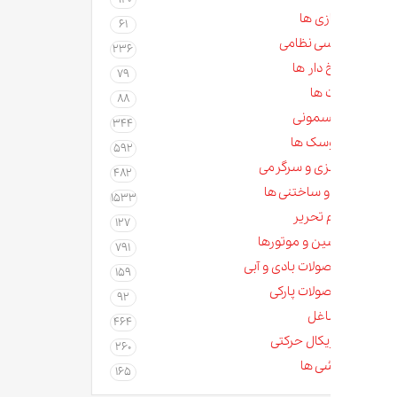
زی ها
61
سی نظامی
236
دار ها
79
 ها
88
مونی
344
سک ها
592
زی و سرگرمی
482
و ساختنی ها
1533
م تحریر
127
ن و موتورها
791
لات بادی و آبی
159
لات پارکی
92
غل
464
کال حرکتی
260
ی ها
165