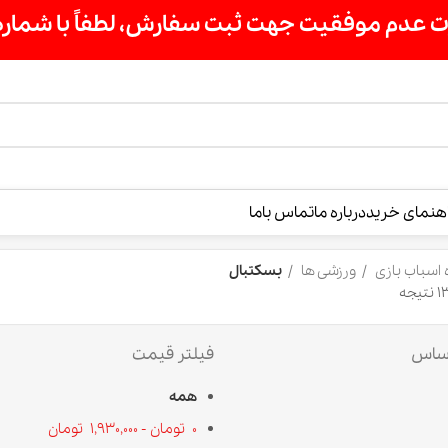
ت سفارش، لطفاً با شماره 09007256840 تماس بگیرید »»
درباره ما
تماس باما
ورزشی ها
بسکتبال
فیلتر قیمت
همه
0
تومان
-
1,930,000
تومان