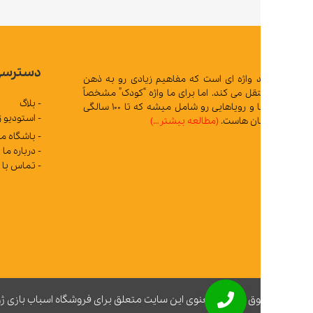
دسترسی سریع
د واژه ای است که مفاهیم زیادی رو به ذهن
 می کند. اما برای ما واژه “کودک” مشخصاً
- بلاگ
تمام آرزوها و رویاهایی رو شامل میشه که تا 100 سالگی
- استودیو ژوپیتر
ان هاست.
(مطالعه بیشتر…)
- باشگاه مشتریان
- درباره ما
- تماس با ما
ق مادی و معنوی این سایت متعلق برای فروشگاه اسباب بازی ژوپیتر محفوظ