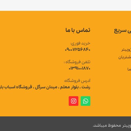
تماس با ما
خرید فوری:
09007256840
تلفن فروشگاه :
01391001870
آدرس فروشگاه:
رشت ، بلوار معلم ، میدان سرگل ، فروشگاه اسباب بازی ژوپیتر
 میباشد.